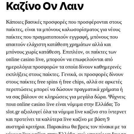
Καζίνο Ον Λαιν
Κάποιες βασικές προσφορές που προσφέρονται στους
παίκτες, είναι τα μπόνους καλωσορίσματος για νέους
παίκτες που πραγματοποιούν εγγραφή, μπόνους που
απαιτούν ελάχιστη κατάθεση χρημάτων αλλά και
μπόνους χωρίς κατάθεση. Επιπλέον, οι παίκτες των
online casino live, μπορούν να επωφελούνται από
ημερολόγια προσφορών τα οποία δίνουν καθημερινές
εκπλήξεις στους παίκτες. Γενικά, οι προσφορές δίνουν
στους παίκτες free spins ή free chips, αλλά σε αρκετές
περιπτώσεις μπορεί να δώσουν πραγματικά χρήματα ή
να σας βάλουν σε κληρώσεις για μεγάλα δώρα. Ψάχνεις
ποια online casino live είναι νόμιμα στην Ελλάδα; Το
slot.gr αξιολογεί όλα τα νόμιμα live καζίνο στο ίντερνετ
και προτείνει τα καλύτερα live καζίνο με βάση 9
αυστηρά κριτήρια. Παρακάτω θα βρεις τον πίνακα με τα