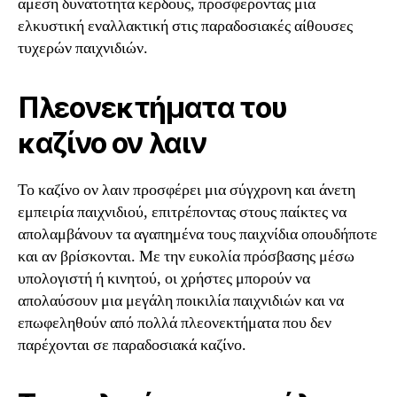
άμεση δυνατότητα κέρδους, προσφέροντας μια
ελκυστική εναλλακτική στις παραδοσιακές αίθουσες
τυχερών παιχνιδιών.
Πλεονεκτήματα του
καζίνο ον λαιν
Το καζίνο ον λαιν προσφέρει μια σύγχρονη και άνετη
εμπειρία παιχνιδιού, επιτρέποντας στους παίκτες να
απολαμβάνουν τα αγαπημένα τους παιχνίδια οπουδήποτε
και αν βρίσκονται. Με την ευκολία πρόσβασης μέσω
υπολογιστή ή κινητού, οι χρήστες μπορούν να
απολαύσουν μια μεγάλη ποικιλία παιχνιδιών και να
επωφεληθούν από πολλά πλεονεκτήματα που δεν
παρέχονται σε παραδοσιακά καζίνο.