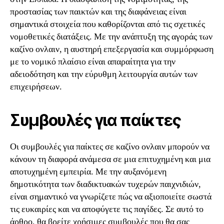
προστασίας των παικτών και της διαφάνειας είναι
σημαντικά στοιχεία που καθορίζονται από τις σχετικές
νομοθετικές διατάξεις. Με την ανάπτυξη της αγοράς των
καζίνο ονλαιν, η αυστηρή επεξεργασία και συμμόρφωση
με το νομικό πλαίσιο είναι απαραίτητα για την
αδειοδότηση και την εύρυθμη λειτουργία αυτών των
επιχειρήσεων.
Συμβουλές για παίκτες
Οι συμβουλές για παίκτες σε καζίνο ονλαιν μπορούν να
κάνουν τη διαφορά ανάμεσα σε μια επιτυχημένη και μια
αποτυχημένη εμπειρία. Με την αυξανόμενη
δημοτικότητα των διαδικτυακών τυχερών παιχνιδιών,
είναι σημαντικό να γνωρίζετε πώς να αξιοποιείτε σωστά
τις ευκαιρίες και να αποφύγετε τις παγίδες. Σε αυτό το
άρθρο, θα βρείτε χρήσιμες συμβουλές που θα σας