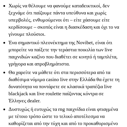
Χωρίς να θέλουμε να φανούμε καταδεικτικοί, δεν
ξεχνάμε ότι παίζουμε πάντα υπεύθυνα και χωρίς
υπερβολές, ενθυμούμενοι ότι – είτε χάσουμε είτε
κερδίσουμε – σκοπός είναι η διασκέδαση και όχι το να
γίνουμε πλούσιοι.
Ένα σημαντικό πλεονέκτημα της Novibet, είναι ότι
μπορείτε να παίξετε την τεράστια ποικιλία των live
παιχνιδιών καζίνο που διαθέτει σε κινητό ή ταμπλέτα,
γρήγορα και απροβλημάτιστα.
Θα χαρείτε να μάθετε ότι στα περισσότερα από τα
διαθέσιμα νόμιμα casino live στην Ελλάδα θα έχετε τη
δυνατότητα να ποντάρετε σε κλασικά τραπέζια live
blackjack και live roulette παίζοντας κόντρα σε
Έλληνες dealer.
Δυστυχώς ή ευτυχώς τα rng παιχνίδια είναι φτιαγμένα
με τέτοιο τρόπο ώστε το τελικό αποτέλεσμα να
καθορίζεται από την τύχη και από το προκαθορισμένο