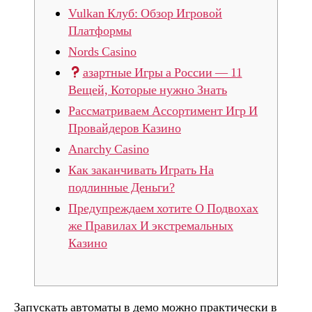
Vulkan Клуб: Обзор Игровой
Платформы
Nords Casino
азартные Игры а России — 11
Вещей, Которые нужно Знать
Рассматриваем Ассортимент Игр И
Провайдеров Казино
Anarchy Casino
Как заканчивать Играть На
подлинные Деньги?
Предупреждаем хотите О Подвохах
же Правилах И экстремальных
Казино
Запускать автоматы в демо можно практически в