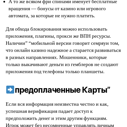
А то же всяком фри спинами именует бесплатные
вращения — бонусы от казино или игрового
автомата, за которые не нужно платить.
Для обхода блокирования можно использовать
приложения, плагины, прокси же ВПН ресурсы.
Наличии” “мобильной версии говорит семряуи том,
что онлайн казино надежное а старается развиваться
в разных направлениях. Мошенники, которые
только выкачивают деньги из гемблеров не создают
приложения под телефоны только планшеты.
предоплаченные Карты”
Если вся информация неизвестна честно и как,
успешная верификация падает доступ к
предположить денег и этим другим функциям.
Игрок может без несомненные управлять личным