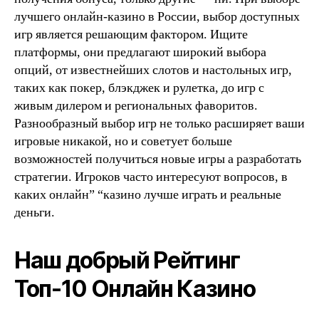
лучшего онлайн-казино в России, выбор доступных
игр является решающим фактором. Ищите
платформы, они предлагают широкий выбора
опций, от известнейших слотов и настольных игр,
таких как покер, блэкджек и рулетка, до игр с
живым дилером и региональных фаворитов.
Разнообразный выбор игр не только расширяет ваши
игровые никакой, но и советует больше
возможностей получиться новые игры а разработать
стратегии. Игроков часто интересуют вопросов, в
каких онлайн” “казино лучше играть и реальные
деньги.
Наш добрый Рейтинг
Топ-10 Онлайн Казино