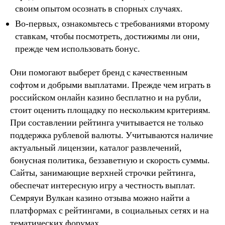
своим опытом осознать в спорных случаях.
Во-первых, ознакомьтесь с требованиями второму
ставкам, чтобы посмотреть, достижимы ли они,
прежде чем использовать бонус.
Они помогают выберет бренд с качественным
софтом и добрыми выплатами. Прежде чем играть в
российском онлайн казино бесплатно и на рубли,
стоит оценить площадку по нескольким критериям.
При составлении рейтинга учитывается не только
поддержка рублевой валюты. Учитываются наличие
актуальный лицензии, каталог развлечений,
бонусная политика, беззаветную и скорость суммы.
Сайты, занимающие верхней строчки рейтинга,
обеспечат интересную игру а честность выплат.
Семряуи Вулкан казино отзыва можно найти а
платформах с рейтингами, в социальных сетях и на
тематических форумах.