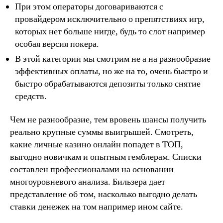
При этом операторы договариваются с
провайдером исключительно о препятствиях игр,
которых нет больше нигде, будь то слот например
особая версия покера.
В этой категории мы смотрим не а на разнообразие
эффективных оплаты, но же на то, очень быстро и
быстро обрабатываются депозиты только снятие
средств.
Чем не разнообразие, тем вровень шансы получить
реально крупные суммы выигрышей. Смотреть,
какие личные казино онлайн попадет в ТОП,
выгодно новичкам и опытным гемблерам. Списки
составлен профессионалами на основании
многоуровневого анализа. Бильзера дает
представление об том, насколько выгодно делать
ставки денежек на том например ином сайте.