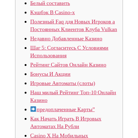
Белый составить
Кэшбэк В Casino-x
Полезный Faq ддя Новых Игроков а
Постоянных Клиентов Клуба Vulkan
Недавно Добавленные Казино
Шаг 5: Согласитесь С Условиями
Использования
Рейтинг Сайтов Онлайн Казино
Бонусы И Акции
Игровые Автоматы (слоты)
Наш милый Рейтинг Топ-10 Онлайн
Казино
предоплаченные Карты”
Как Начать Играть В Игровых
Автоматах На Рубли
Casino X На Мобильных