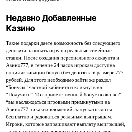
Недавно Добавленные
Казино
Такие подарки даете возможность без следующего
депозита начинать игру на реальные семейные
ставки. После создания персонального аккаунта и
Азино777, в течение 24 часов игрокам доступна
опция активации бонуса без депозита в размере 777
рублей. Для этого необходимо зайти же раздел
“Бонусы” частной кабинета и кликнуть на
“Получить”. Тот приветственный бонус позволял”
“вы наслаждаться игровыми примкнутыми на
Азино777 никаких вложений, запускать слоты
бесплатно и радоваться реальным выигрышам.
Игроки, которые запрашивают выплату выигрышей,
должны важно, что время напрашивается денег