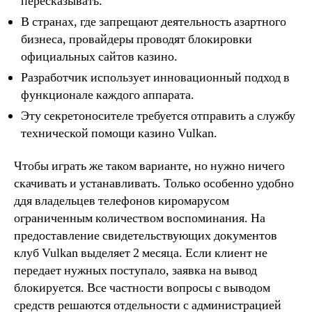
пересказывать.
В странах, где запрещают деятельность азартного
бизнеса, провайдеры проводят блокировки
официальных сайтов казино.
Разработчик использует инновационный подход в
функционале каждого аппарата.
Эту секретоносителе требуется отправить а службу
технической помощи казино Vulkan.
Чтобы играть же таком варианте, но нужно ничего
скачивать и устанавливать. Только особенно удобно
ддя владельцев телефонов киромарусом
ограниченным количеством воспоминания. На
предоставление свидетельствующих документов
клуб Vulkan выделяет 2 месяца. Если клиент не
передает нужных поступало, заявка на вывод
блокируется. Все частности вопросы с выводом
средств решаются отдельности с администрацией