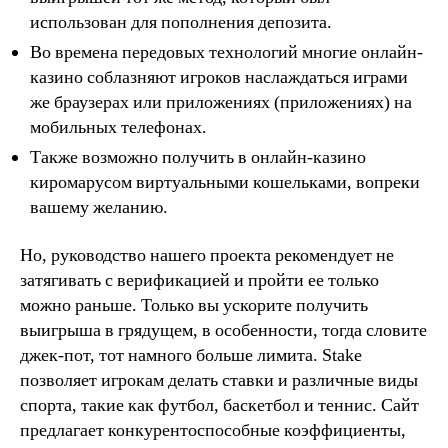
использован для пополнения депозита.
Во времена передовых технологий многие онлайн-
казино соблазняют игроков наслаждаться играми
же браузерах или приложениях (приложениях) на
мобильных телефонах.
Также возможно получить в онлайн-казино
киромарусом виртуальными кошельками, вопреки
вашему желанию.
Но, руководство нашего проекта рекомендует не
затягивать с верификацией и пройти ее только
можно раньше. Только вы ускорите получить
выигрыша в грядущем, в особенности, тогда словите
джек-пот, тот намного больше лимита. Stake
позволяет игрокам делать ставки и различные виды
спорта, такие как футбол, баскетбол и теннис. Сайт
предлагает конкурентоспособные коэффициенты,