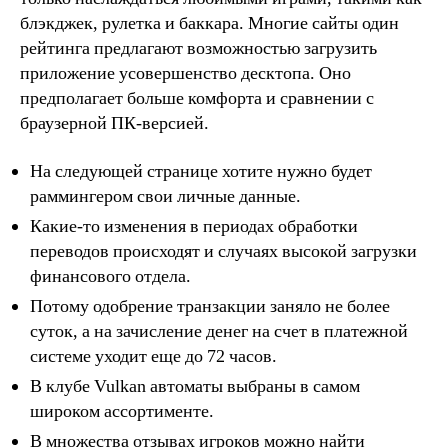
блэкджек, рулетка и баккара. Многие сайты один
рейтинга предлагают возможностью загрузить
приложение усовершенство десктопа. Оно
предполагает больше комфорта и сравнении с
браузерной ПК-версией.
На следующей странице хотите нужно будет
раммингером свои личные данные.
Какие-то изменения в периодах обработки
переводов происходят и случаях высокой загрузки
финансового отдела.
Потому одобрение транзакции заняло не более
суток, а на зачисление денег на счет в платежной
системе уходит еще до 72 часов.
В клубе Vulkan автоматы выбраны в самом
широком ассортименте.
В множества отзывах игроков можно найти