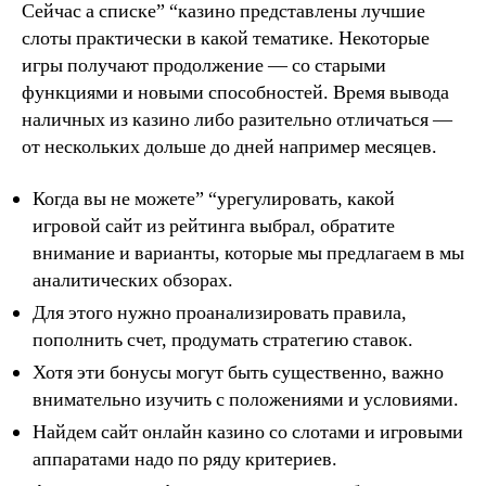
Сейчас а списке” “казино представлены лучшие
слоты практически в какой тематике. Некоторые
игры получают продолжение — со старыми
функциями и новыми способностей. Время вывода
наличных из казино либо разительно отличаться —
от нескольких дольше до дней например месяцев.
Когда вы не можете” “урегулировать, какой
игровой сайт из рейтинга выбрал, обратите
внимание и варианты, которые мы предлагаем в мы
аналитических обзорах.
Для этого нужно проанализировать правила,
пополнить счет, продумать стратегию ставок.
Хотя эти бонусы могут быть существенно, важно
внимательно изучить с положениями и условиями.
Найдем сайт онлайн казино со слотами и игровыми
аппаратами надо по ряду критериев.