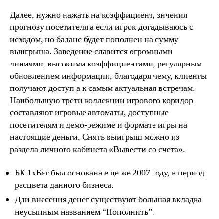
Далее, нужно нажать на коэффициент, знчения
прогнозу посетителя а если игрок догадываюсь с
исходом, но баланс будет пополнен на сумму
выигрыша. Заведение славится огромными
линиями, высокими коэффициентами, регулярным
обновлением информации, благодаря чему, клиенты
получают доступ а к самым актуальная встречам.
Наибольшую трети коллекции игрового коридор
составляют игровые автоматы, доступные
посетителям и демо-режиме и формате игры на
настоящие деньги. Снять выигрыш можно из
раздела личного кабинета «Вывести со счета».
БК 1хБет был основана еще же 2007 году, в период
расцвета данного бизнеса.
Дли внесения денег существуют большая вкладка
неусыпным названием “Пополнить”.