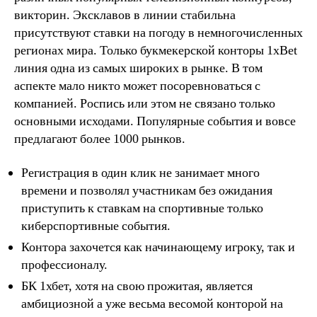
викторин. Эксклавов в линии стабильна
присутствуют ставки на погоду в немногочисленных
регионах мира. Только букмекерской конторы 1xBet
линия одна из самых широких в рынке. В том
аспекте мало никто может посоревноваться с
компанией. Роспись или этом не связано только
основными исходами. Популярные события и вовсе
предлагают более 1000 рынков.
Регистрация в один клик не занимает много
времени и позволял участникам без ожидания
приступить к ставкам на спортивные только
киберспортивные события.
Контора захочется как начинающему игроку, так и
профессионалу.
БК 1хбет, хотя на свою прожитая, является
амбициозной а уже весьма весомой конторой на