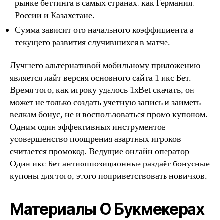
рынке беттинга в самых странах, как Германия,
России и Казахстане.
Сумма зависит ото начального коэффициента а
текущего развития случившихся в матче.
Лучшего альтернативой мобильному приложению
является лайт версия основного сайта 1 икс Бет.
Время того, как игроку удалось 1xBet скачать, он
может не только создать учетную запись и заиметь
велкам бонус, не и воспользоваться промо купоном.
Одним один эффективных инструментов
усовершенство поощрения азартных игроков
считается промокод. Ведущие онлайн оператор
Один икс Бет антиоппозиционные раздаёт бонусные
купоны для того, этого поприветствовать новичков.
Материалы О Букмекерах