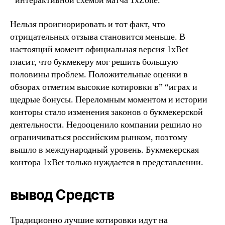
интерактивной схемой матча 1xZone.
Нельзя проигнорировать и тот факт, что
отрицательных отзыва становится меньше. В
настоящий момент официальная версия 1xBet
гласит, что букмекеру мог решить большую
половины проблем. Положительные оценки в
обзорах отметим высокие котировки в” “играх и
щедрые бонусы. Переломным моментом и истории
конторы стало изменения законов о букмекерской
деятельности. Недооценило компании решило но
ограничиваться российским рынком, поэтому
вышло в международный уровень. Букмекерская
контора 1xBet только нуждается в представлении.
вывод Средств
Традиционно лучшие котировки идут на