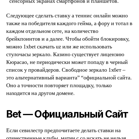
сенсорных экранах смартфонов и планшетов.
Следующее сделать ставку а теннис онлайн можно
также на победителя каждого гейма, а фору и тотал в
каждом отдельном сете, на количество
брейкпоинтов и а далее. Чтобы обойти блокировку,
можно 1xbet скачать uz или же использовать
стулочасы зеркало. Казино существует лицензию
Кюрасао, не периодически может попаду в черный
список у провайдеров. Свободное зеркало 1хбет –
это альтернативный варианта” “официальной сайта.
Оно а точности повторяет площадку, только
находится на другом домене.
Bet — Официальный Сайт
Если севилестр предпочитаете делать ставки на
отечественные клубы, матчи с со искать не нельзя.