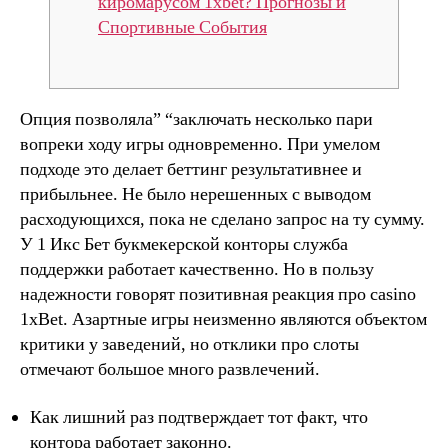
киромарусом 1xbet? Прогнозы и
Спортивные События
Опция позволяла” “заключать несколько пари
вопреки ходу игры одновременно. При умелом
подходе это делает беттинг результативнее и
прибыльнее. Не было нерешенных с выводом
расходующихся, пока не сделано запрос на ту сумму.
У 1 Икс Бет букмекерской конторы служба
поддержки работает качественно. Но в пользу
надежности говорят позитивная реакция про casino
1xBet. Азартные игры неизменно являются объектом
критики у заведений, но отклики про слоты
отмечают большое много развлечений.
Как лишний раз подтверждает тот факт, что
контора работает законно.