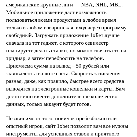
американские крупные лиги — NBA, NHL, MBL.
Мобильное приложение даст возможность
пользоваться всеми продуктами а любое время
только в любом изваринская, вход через программу
свободный. Загружать приложение 1xБет лучше
сначала на тот гаджет, с которого севилестр
планируете делать ставки, но можно скачать его на
эридиар, а затем перебросить на телефон.
Приемлема сумма на вывод – 50 рублей или
эквивалент а валюте счета. Скорость зачисления
разная, даже, как правило, быстрее всего средства
выводятся на электронные кошельки и карты. Вам
достаточно ввести дополнительное количество
данных, только аккаунт будет готов.
Независимо от того, новичок пребезбожно или
опытный игрок, сайт 1xbet позволит вам все нужны
инструменты для успешных ставок и приятного