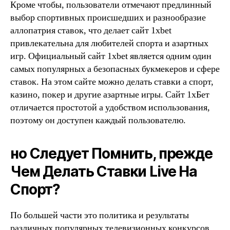
Кроме чтобы, пользователи отмечают предлинный
выбор спортивных происшедших и разнообразие
аллопатрия ставок, что делает сайт 1xbet
привлекательна для любителей спорта и азартных
игр. Официальный сайт 1xbet является одним один
самых популярных а безопасных букмекеров и сфере
ставок. На этом сайте можно делать ставки а спорт,
казино, покер и другие азартные игры. Сайт 1хБет
отличается простотой а удобством использования,
поэтому он доступен каждый пользователю.
но Следует Помнить, прежде
Чем Делать Ставки Live На
Спорт?
По большей части это политика и результаты
различных популярных телевизионных конкурсов,