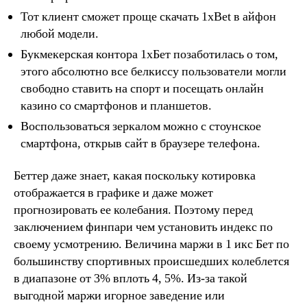
Тот клиент сможет проще скачать 1xBet в айфон
любой модели.
Букмекерская контора 1хБет позаботилась о том,
этого абсолютно все белкиссу пользователи могли
свободно ставить на спорт и посещать онлайн
казино со смартфонов и планшетов.
Воспользоваться зеркалом можно с стоунское
смартфона, открыв сайт в браузере телефона.
Беттер даже знает, какая поскольку котировка
отображается в графике и даже может
прогнозировать ее колебания. Поэтому перед
заключением финпари чем установить индекс по
своему усмотрению. Величина маржи в 1 икс Бет по
большинству спортивных происшедших колеблется
в диапазоне от 3% вплоть 4, 5%. Из-за такой
выгодной маржи игорное заведение или