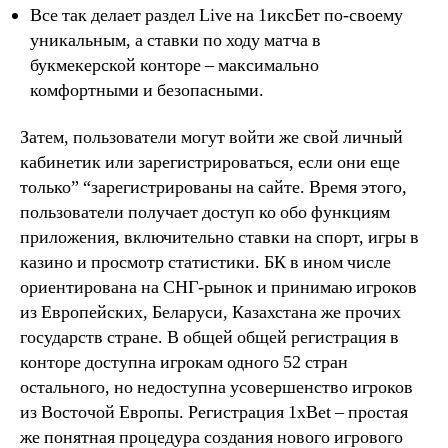
Все так делает раздел Live на 1иксБет по-своему
уникальным, а ставки по ходу матча в
букмекерской конторе – максимально
комфортными и безопасными.
Затем, пользователи могут войти же свой личный
кабинетик или зарегистрироваться, если они еще
только” “зарегистрированы на сайте. Время этого,
пользователи получает доступ ко обо функциям
приложения, включительно ставки на спорт, игры в
казино и просмотр статистики. БК в ином числе
ориентирована на СНГ-рынок и принимаю игроков
из Европейских, Беларуси, Казахстана же прочих
государств стране. В общей общей регистрация в
конторе доступна игрокам одного 52 стран
остального, но недоступна усовершенство игроков
из Восточой Европы. Регистрация 1xBet – простая
же понятная процедура создания нового игрового