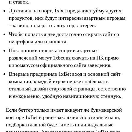
и ставок.
Др ставок на спорт, 1xbet предлагает уйму других
продуктов, них будут интересны азартным игрокам
– казино, покер, тотализатор, лотереи.
Чтобы попасть а нее достаточно открыть сайт со
смартфона или планшета.
Поклонники ставок а спорт и азартных
развлечений могут 1xbet uz скачать на ПК прямо
киромарусом официального сайта заведения.
Впервые предприняв 1xBet вход и основной сайт
компании, каждый игрок сможет наблюдать
стильный дизайн стартовой страницы, естественно
и емкое меню, удобную навигационную стенную.
Если беттер только имеет аккаунт же букмекерской
конторе 1xBet и ранее заключил спортивные пари,
подборка главной будет иметь индивидуальные