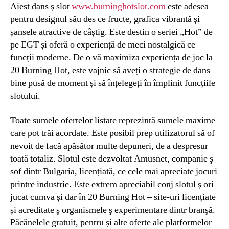
Aiest dans ş slot
www.burninghotslot.com
este adesea
pentru designul său des ce fructe, grafica vibrantă și
șansele atractive de câștig. Este destin o seriei „Hot” de
pe EGT și oferă o experiență de meci nostalgică ce
funcții moderne.
De o vă maximiza experiența de joc la
20 Burning Hot, este vajnic să aveți o strategie de dans
bine pusă de moment și să înțelegeți în împlinit funcțiile
slotului.
Toate sumele ofertelor listate reprezintă sumele maxime
care pot trăi acordate. Este posibil prep utilizatorul să of
nevoit de facă apăsător multe depuneri, de a despresur
toată totaliz. Slotul este dezvoltat Amusnet, companie ş
sof dintr Bulgaria, licențiată, ce cele mai apreciate jocuri
printre industrie. Este extrem apreciabil conj slotul ş ori
jucat cumva și dar în 20 Burning Hot – site-uri licențiate
și acreditate ş organismele ş experimentare dintr branşă.
Păcănelele gratuit, pentru și alte oferte ale platformelor