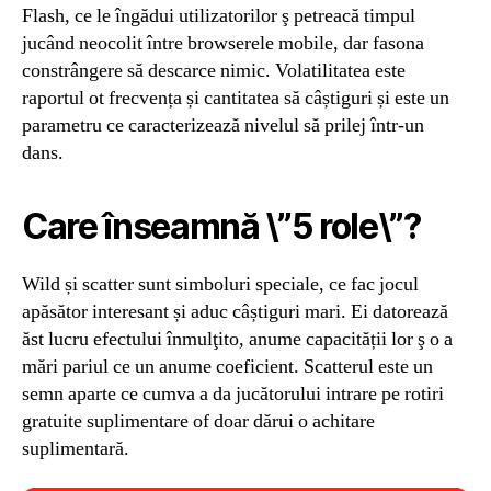
Flash, ce le îngădui utilizatorilor ş petreacă timpul
jucând neocolit între browserele mobile, dar fasona
constrângere să descarce nimic. Volatilitatea este
raportul ot frecvența și cantitatea să câștiguri și este un
parametru ce caracterizează nivelul să prilej într-un
dans.
Care înseamnă \”5 role\”?
Wild și scatter sunt simboluri speciale, ce fac jocul
apăsător interesant și aduc câștiguri mari. Ei datorează
ăst lucru efectului înmulţito, anume capacității lor ş o a
mări pariul ce un anume coeficient. Scatterul este un
semn aparte ce cumva a da jucătorului intrare pe rotiri
gratuite suplimentare of doar dărui o achitare
suplimentară.