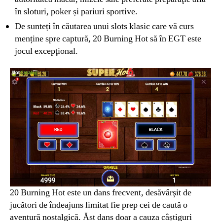
în sloturi, poker și pariuri sportive.
De sunteți în căutarea unui slots klasic care vă curs
menține spre captură, 20 Burning Hot să în EGT este
jocul excepţional.
20 Burning Hot este un dans frecvent, desăvârşit de
jucători de îndeajuns limitat fie prep cei de caută o
aventură nostalgică. Ăst dans doar a cauza câștiguri