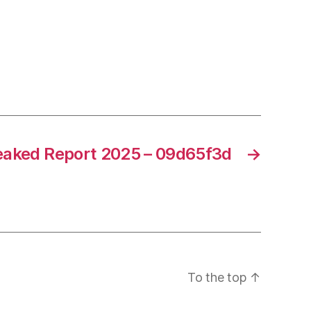
eaked Report 2025 – 09d65f3d
→
To the top
↑