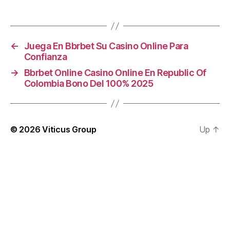
←
Juega En Bbrbet Su Casino Online Para
Confianza
→
Bbrbet Online Casino Online En Republic Of
Colombia Bono Del 100% 2025
© 2026
Viticus Group
Up
↑