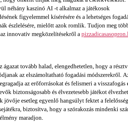
ül néhány kaszinó AI -t alkalmaz a játékosok
désének figyelemmel kísérésére és a lehetséges fogadá
ák észlelésére, mielőtt azok romlik. Tudjon meg töb
 az innovatív megközelítésekről a
pizzadicasasopron
z ágazat tovább halad, elengedhetetlen, hogy a részt
ódjanak az elszámoltatható fogadási módszerekről. Az
gragadja az erőforrásokat és felismeri a visszafogás é
vevők biztonságosabb és élvezetesebb játékot élvezhe
k jövője esetleg egyenlő hangsúlyt fektet a felelősség
sejátékra, biztosítva, hogy a szórakozás mindenki sz
 élmény maradjon.