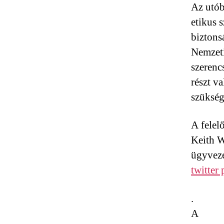
Az utób
etikus 
biztons
Nemzeti
szerenc
részt v
szükség
A felel
Keith W
ügyveze
twitter 
.
A