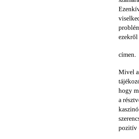
Ezenkív
viselke
problém
ezekről
címen.
Mivel a
tájékoz
hogy me
a részt
kaszinó
szerenc
pozitív