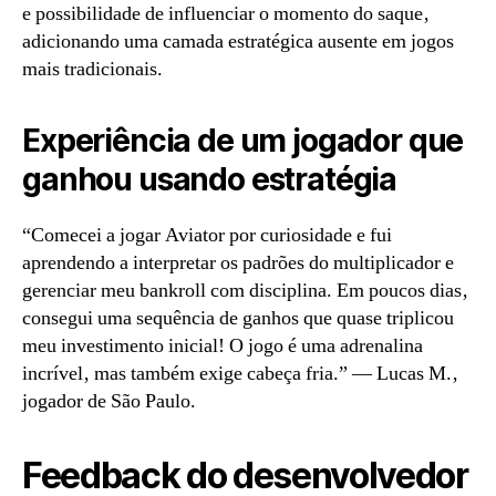
e possibilidade de influenciar o momento do saque‚
adicionando uma camada estratégica ausente em jogos
mais tradicionais.
Experiência de um jogador que
ganhou usando estratégia
“Comecei a jogar Aviator por curiosidade e fui
aprendendo a interpretar os padrões do multiplicador e
gerenciar meu bankroll com disciplina. Em poucos dias‚
consegui uma sequência de ganhos que quase triplicou
meu investimento inicial! O jogo é uma adrenalina
incrível‚ mas também exige cabeça fria.” — Lucas M.‚
jogador de São Paulo.
Feedback do desenvolvedor