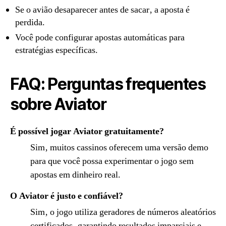
Se o avião desaparecer antes de sacar‚ a aposta é
perdida.
Você pode configurar apostas automáticas para
estratégias específicas.
FAQ: Perguntas frequentes
sobre Aviator
É possível jogar Aviator gratuitamente?
Sim‚ muitos cassinos oferecem uma versão demo
para que você possa experimentar o jogo sem
apostas em dinheiro real.
O Aviator é justo e confiável?
Sim‚ o jogo utiliza geradores de números aleatórios
certificados‚ garantindo resultados imparciais e