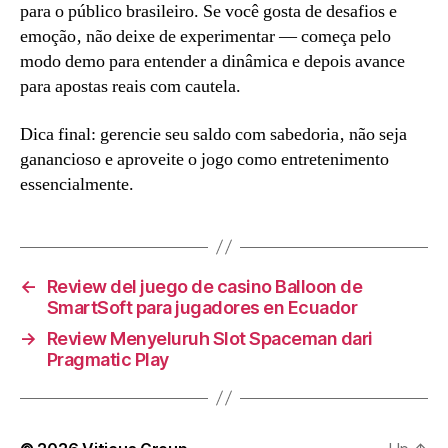
para o público brasileiro. Se você gosta de desafios e
emoção‚ não deixe de experimentar — começa pelo
modo demo para entender a dinâmica e depois avance
para apostas reais com cautela.
Dica final: gerencie seu saldo com sabedoria‚ não seja
ganancioso e aproveite o jogo como entretenimento
essencialmente.
←
Review del juego de casino Balloon de
SmartSoft para jugadores en Ecuador
→
Review Menyeluruh Slot Spaceman dari
Pragmatic Play