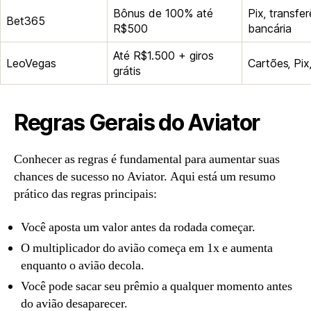
Bônus de 100% até
Pix‚ transfe
Bet365
R$500
bancária
Até R$1.500 + giros
LeoVegas
Cartões‚ Pix
grátis
Regras Gerais do Aviator
Conhecer as regras é fundamental para aumentar suas
chances de sucesso no Aviator. Aqui está um resumo
prático das regras principais:
Você aposta um valor antes da rodada começar.
O multiplicador do avião começa em 1x e aumenta
enquanto o avião decola.
Você pode sacar seu prêmio a qualquer momento antes
do avião desaparecer.