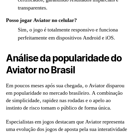
transparentes.
Posso jogar Aviator no celular?
Sim‚ o jogo é totalmente responsivo e funciona
perfeitamente em dispositivos Android e iOS.
Análise da popularidade do
Aviator no Brasil
Em poucos meses após sua chegada‚ o Aviator disparou
em popularidade no mercado brasileiro. A combinação
de simplicidade‚ rapidez nas rodadas e o apelo ao
instinto de risco tomam o público de forma única.
Especialistas em jogos destacam que Aviator representa
uma evolução dos jogos de aposta pela sua interatividade