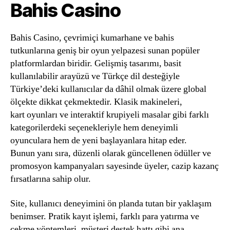
Bahis Casino
Bahis Casino, çevrimiçi kumarhane ve bahis
tutkunlarına geniş bir oyun yelpazesi sunan popüler
platformlardan biridir. Gelişmiş tasarımı, basit
kullanılabilir arayüzü ve Türkçe dil desteğiyle
Türkiye’deki kullanıcılar da dâhil olmak üzere global
ölçekte dikkat çekmektedir. Klasik makineleri,
kart oyunları ve interaktif krupiyeli masalar gibi farklı
kategorilerdeki seçenekleriyle hem deneyimli
oyunculara hem de yeni başlayanlara hitap eder.
Bunun yanı sıra, düzenli olarak güncellenen ödüller ve
promosyon kampanyaları sayesinde üyeler, cazip kazanç
fırsatlarına sahip olur.
Site, kullanıcı deneyimini ön planda tutan bir yaklaşım
benimser. Pratik kayıt işlemi, farklı para yatırma ve
çekme yöntemleri, müşteri destek hattı gibi ana