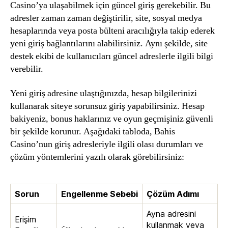
Casino’ya ulaşabilmek için güncel giriş gerekebilir. Bu
adresler zaman zaman değiştirilir, site, sosyal medya
hesaplarında veya posta bülteni aracılığıyla takip ederek
yeni giriş bağlantılarını alabilirsiniz. Aynı şekilde, site
destek ekibi de kullanıcıları güncel adreslerle ilgili bilgi
verebilir.
Yeni giriş adresine ulaştığınızda, hesap bilgilerinizi
kullanarak siteye sorunsuz giriş yapabilirsiniz. Hesap
bakiyeniz, bonus haklarınız ve oyun geçmişiniz güvenli
bir şekilde korunur. Aşağıdaki tabloda, Bahis
Casino’nun giriş adresleriyle ilgili olası durumları ve
çözüm yöntemlerini yazılı olarak görebilirsiniz:
Sorun
Engellenme Sebebi
Çözüm Adımı
Ayna adresini
Erişim
kullanmak veya