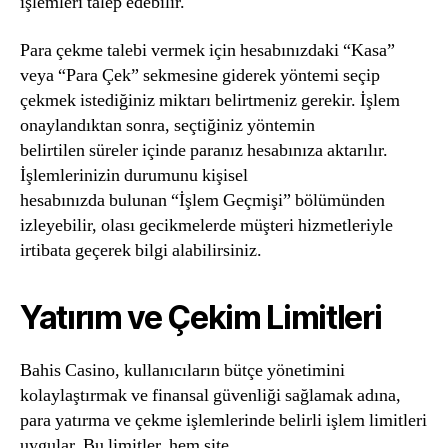
işlemleri talep edebilir.
Para çekme talebi vermek için hesabınızdaki “Kasa”
veya “Para Çek” sekmesine giderek yöntemi seçip
çekmek istediğiniz miktarı belirtmeniz gerekir. İşlem
onaylandıktan sonra, seçtiğiniz yöntemin
belirtilen süreler içinde paranız hesabınıza aktarılır.
İşlemlerinizin durumunu kişisel
hesabınızda bulunan “İşlem Geçmişi” bölümünden
izleyebilir, olası gecikmelerde müşteri hizmetleriyle
irtibata geçerek bilgi alabilirsiniz.
Yatırım ve Çekim Limitleri
Bahis Casino, kullanıcıların bütçe yönetimini
kolaylaştırmak ve finansal güvenliği sağlamak adına,
para yatırma ve çekme işlemlerinde belirli işlem limitleri
uygular. Bu limitler, hem site