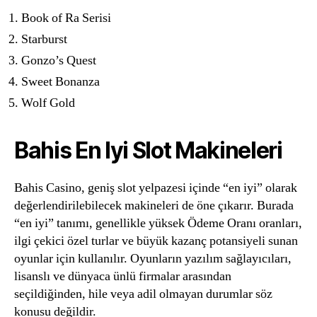
Book of Ra Serisi
Starburst
Gonzo’s Quest
Sweet Bonanza
Wolf Gold
Bahis En Iyi Slot Makineleri
Bahis Casino, geniş slot yelpazesi içinde “en iyi” olarak
değerlendirilebilecek makineleri de öne çıkarır. Burada
“en iyi” tanımı, genellikle yüksek Ödeme Oranı oranları,
ilgi çekici özel turlar ve büyük kazanç potansiyeli sunan
oyunlar için kullanılır. Oyunların yazılım sağlayıcıları,
lisanslı ve dünyaca ünlü firmalar arasından
seçildiğinden, hile veya adil olmayan durumlar söz
konusu değildir.