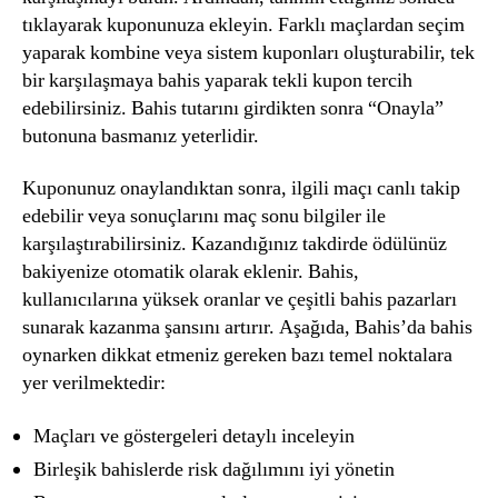
tıklayarak kuponunuza ekleyin. Farklı maçlardan seçim
yaparak kombine veya sistem kuponları oluşturabilir, tek
bir karşılaşmaya bahis yaparak tekli kupon tercih
edebilirsiniz. Bahis tutarını girdikten sonra “Onayla”
butonuna basmanız yeterlidir.
Kuponunuz onaylandıktan sonra, ilgili maçı canlı takip
edebilir veya sonuçlarını maç sonu bilgiler ile
karşılaştırabilirsiniz. Kazandığınız takdirde ödülünüz
bakiyenize otomatik olarak eklenir. Bahis,
kullanıcılarına yüksek oranlar ve çeşitli bahis pazarları
sunarak kazanma şansını artırır. Aşağıda, Bahis’da bahis
oynarken dikkat etmeniz gereken bazı temel noktalara
yer verilmektedir:
Maçları ve göstergeleri detaylı inceleyin
Birleşik bahislerde risk dağılımını iyi yönetin