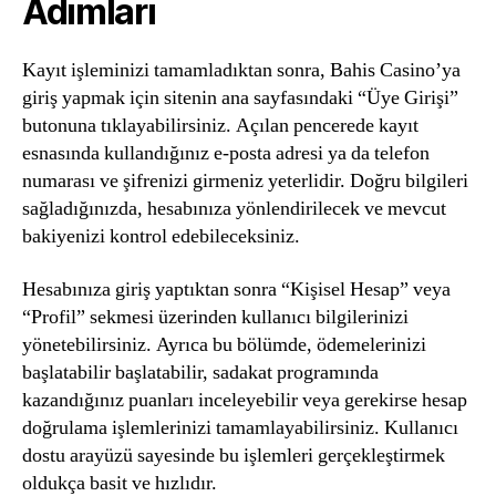
Adımları
Kayıt işleminizi tamamladıktan sonra, Bahis Casino’ya
giriş yapmak için sitenin ana sayfasındaki “Üye Girişi”
butonuna tıklayabilirsiniz. Açılan pencerede kayıt
esnasında kullandığınız e-posta adresi ya da telefon
numarası ve şifrenizi girmeniz yeterlidir. Doğru bilgileri
sağladığınızda, hesabınıza yönlendirilecek ve mevcut
bakiyenizi kontrol edebileceksiniz.
Hesabınıza giriş yaptıktan sonra “Kişisel Hesap” veya
“Profil” sekmesi üzerinden kullanıcı bilgilerinizi
yönetebilirsiniz. Ayrıca bu bölümde, ödemelerinizi
başlatabilir başlatabilir, sadakat programında
kazandığınız puanları inceleyebilir veya gerekirse hesap
doğrulama işlemlerinizi tamamlayabilirsiniz. Kullanıcı
dostu arayüzü sayesinde bu işlemleri gerçekleştirmek
oldukça basit ve hızlıdır.