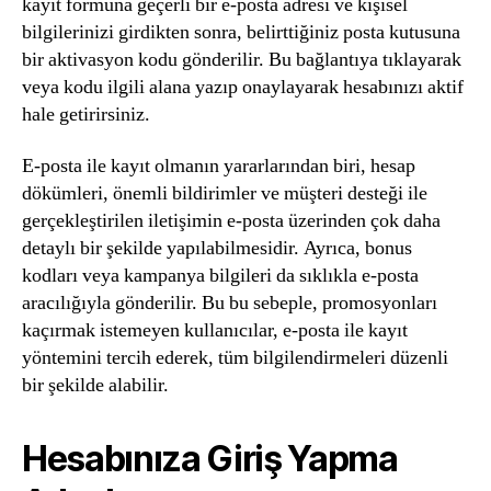
kayıt formuna geçerli bir e-posta adresi ve kişisel
bilgilerinizi girdikten sonra, belirttiğiniz posta kutusuna
bir aktivasyon kodu gönderilir. Bu bağlantıya tıklayarak
veya kodu ilgili alana yazıp onaylayarak hesabınızı aktif
hale getirirsiniz.
E-posta ile kayıt olmanın yararlarından biri, hesap
dökümleri, önemli bildirimler ve müşteri desteği ile
gerçekleştirilen iletişimin e-posta üzerinden çok daha
detaylı bir şekilde yapılabilmesidir. Ayrıca, bonus
kodları veya kampanya bilgileri da sıklıkla e-posta
aracılığıyla gönderilir. Bu bu sebeple, promosyonları
kaçırmak istemeyen kullanıcılar, e-posta ile kayıt
yöntemini tercih ederek, tüm bilgilendirmeleri düzenli
bir şekilde alabilir.
Hesabınıza Giriş Yapma