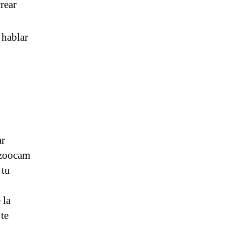
rear
 hablar
ar
azoocam
 tu
 la
te