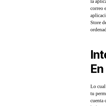
la aplic
correo 
aplicac
Store d
ordenad
In
En
Lo cual
tu perm
cuenta 