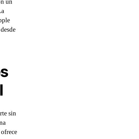
on un
La
pple
 desde
es
l
rte sin
una
 ofrece