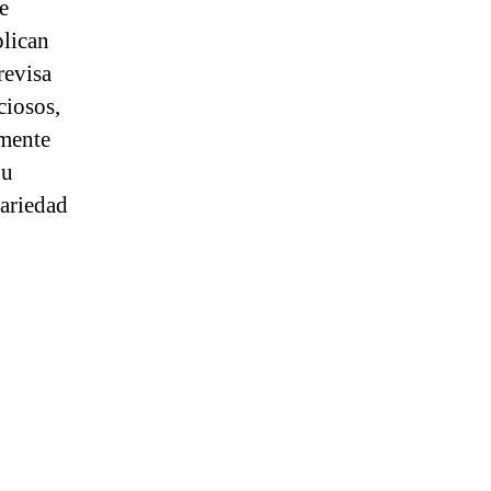
e
plican
revisa
ciosos,
lmente
Su
variedad