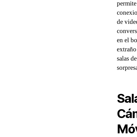
permite
conexio
de vide
convers
en el b
extraño
salas d
sorpres
Sal
Cám
Móv