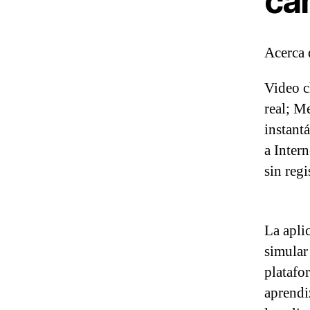
cám
Acerca 
Video c
real; M
instant
a Intern
sin regi
La apli
simular
platafo
aprendi