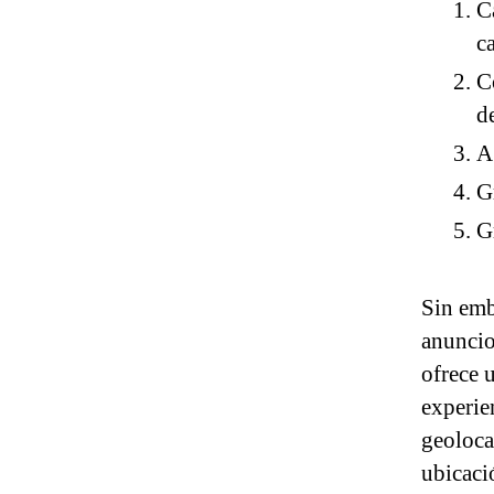
C
c
C
d
A
G
G
Sin emb
anuncio
ofrece 
experie
geoloca
ubicaci