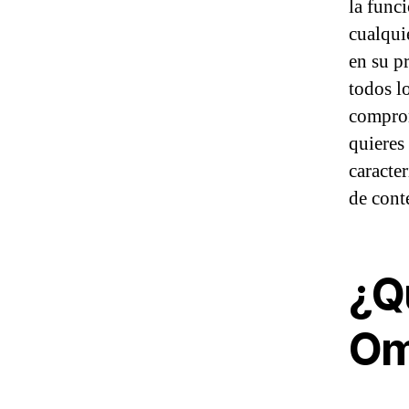
la func
cualqui
en su p
todos l
comprom
quieres
caracter
de cont
¿Q
Om