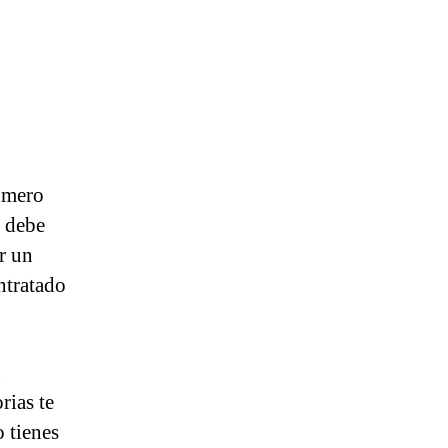
úmero
 debe
r un
ntratado
n
rias te
 tienes