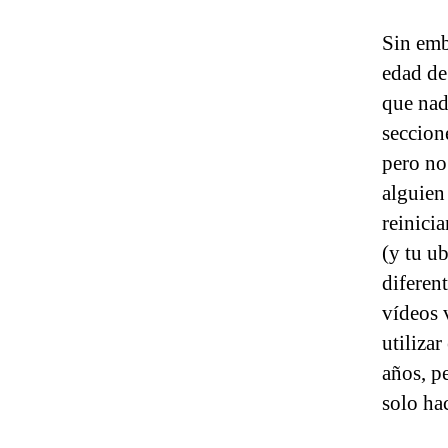
Sin emb
edad de
que nad
seccion
pero no
alguien
reinici
(y tu u
diferen
vídeos 
utiliza
años, p
solo hac