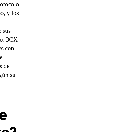
rotocolo
o, y los
e sus
to. 3CX
es con
e
s de
gún su
de