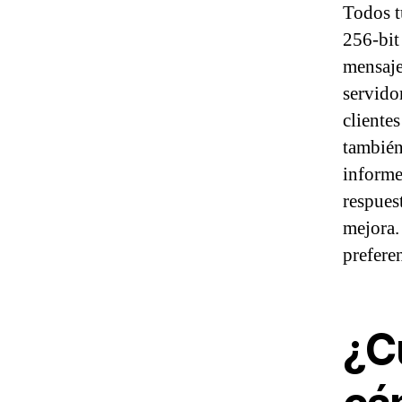
Todos t
256-bit
mensaje
servido
cliente
también
informe
respues
mejora.
prefere
¿Cu