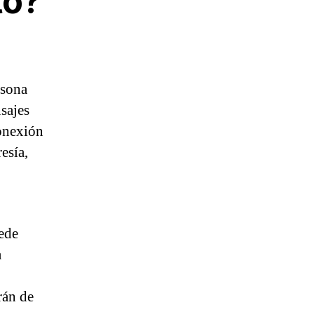
to?
rsona
sajes
conexión
esía,
ede
a
rán de