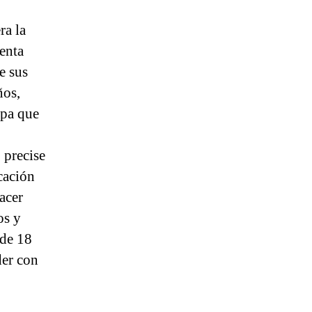
ra la
uenta
e sus
ños,
upa que
 precise
cación
acer
os y
 de 18
der con