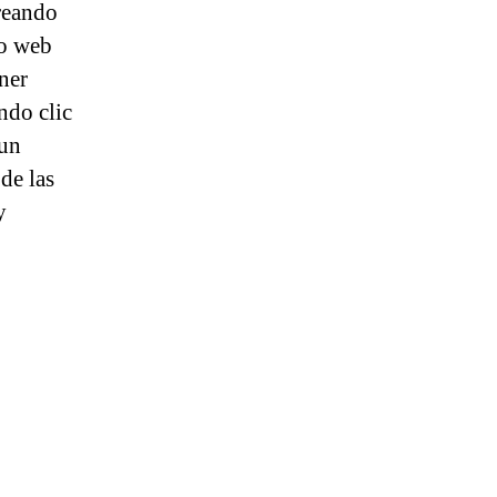
creando
io web
ner
ndo clic
 un
de las
y