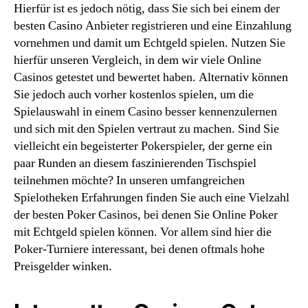
Hierfür ist es jedoch nötig, dass Sie sich bei einem der
besten Casino Anbieter registrieren und eine Einzahlung
vornehmen und damit um Echtgeld spielen. Nutzen Sie
hierfür unseren Vergleich, in dem wir viele Online
Casinos getestet und bewertet haben. Alternativ können
Sie jedoch auch vorher kostenlos spielen, um die
Spielauswahl in einem Casino besser kennenzulernen
und sich mit den Spielen vertraut zu machen. Sind Sie
vielleicht ein begeisterter Pokerspieler, der gerne ein
paar Runden an diesem faszinierenden Tischspiel
teilnehmen möchte? In unseren umfangreichen
Spielotheken Erfahrungen finden Sie auch eine Vielzahl
der besten Poker Casinos, bei denen Sie Online Poker
mit Echtgeld spielen können. Vor allem sind hier die
Poker-Turniere interessant, bei denen oftmals hohe
Preisgelder winken.