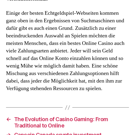
Einige der besten Echtgeldspiel-Webseiten kommen
ganz oben in den Ergebnissen von Suchmaschinen und
dafür gibt es auch einen Grund. Zusätzlich zu einer
beeindruckenden Auswahl an Spielen möchten die
meisten Menschen, dass ein bestes Online Casino auch
viele Zahlungsarten anbietet. Jeder will sein Geld
schnell auf das Online Konto einzahlen können und so
wenig Mühe wie möglich damit haben. Eine schöne
Mischung aus verschiedenen Zahlungsoptionen hilft
dabei, dass jeder die Möglichkeit hat, mit den ihm zur
Verfügung stehenden Ressourcen zu spielen.
←
The Evolution of Casino Gaming: From
Traditional to Online
→
Cancoin Canada crypto investment