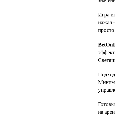
значени
Игра и
нажал 
просто
BetOn
эффект
Светящ
Подход
Минима
управл
Готовы
на аре