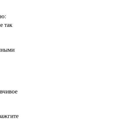
ию:
е так
нными
ывчивое
зажгите