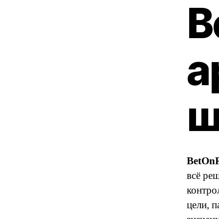
B
а
ш
BetOn
всё ре
контро
цели, 