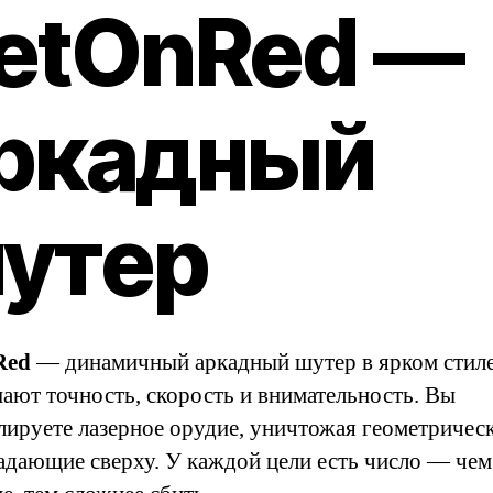
etOnRed —
ркадный
утер
Red
— динамичный аркадный шутер в ярком стиле
шают точность, скорость и внимательность. Вы
лируете лазерное орудие, уничтожая геометричес
падающие сверху. У каждой цели есть число — че