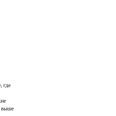
, где
кие
м выше