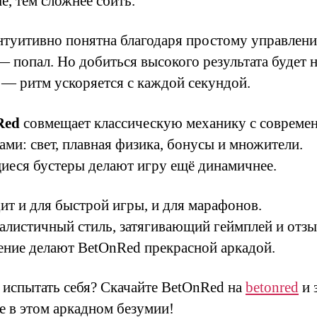
е, тем сложнее сбить.
нтуитивно понятна благодаря простому управлен
— попал. Но добиться высокого результата будет н
 — ритм ускоряется с каждой секундой.
Red
совмещает классическую механику с совреме
ами: свет, плавная физика, бонусы и множители.
иеся бустеры делают игру ещё динамичнее.
ит и для быстрой игры, и для марафонов.
листичный стиль, затягивающий геймплей и отз
ение делают BetOnRed прекрасной аркадой.
 испытать себя? Скачайте BetOnRed на
betonred
и 
не в этом аркадном безумии!