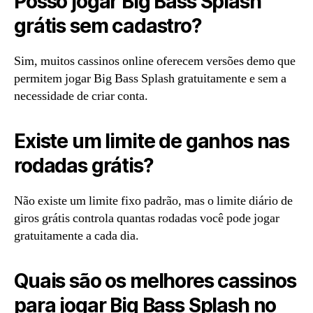
Posso jogar Big Bass Splash
grátis sem cadastro?
Sim, muitos cassinos online oferecem versões demo que
permitem jogar Big Bass Splash gratuitamente e sem a
necessidade de criar conta.
Existe um limite de ganhos nas
rodadas grátis?
Não existe um limite fixo padrão, mas o limite diário de
giros grátis controla quantas rodadas você pode jogar
gratuitamente a cada dia.
Quais são os melhores cassinos
para jogar Big Bass Splash no