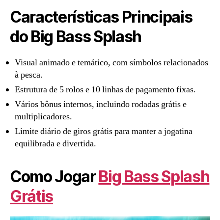
Características Principais
do Big Bass Splash
Visual animado e temático, com símbolos relacionados
à pesca.
Estrutura de 5 rolos e 10 linhas de pagamento fixas.
Vários bônus internos, incluindo rodadas grátis e
multiplicadores.
Limite diário de giros grátis para manter a jogatina
equilibrada e divertida.
Como Jogar
Big Bass Splash
Grátis