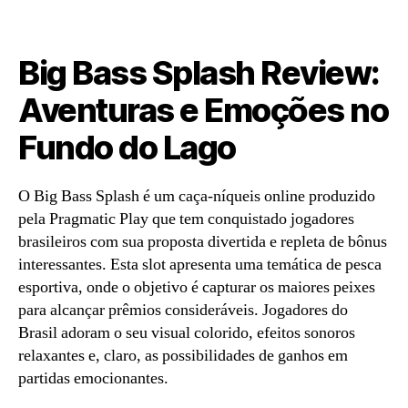
Big Bass Splash Review:
Aventuras e Emoções no
Fundo do Lago
O Big Bass Splash é um caça-níqueis online produzido
pela Pragmatic Play que tem conquistado jogadores
brasileiros com sua proposta divertida e repleta de bônus
interessantes. Esta slot apresenta uma temática de pesca
esportiva, onde o objetivo é capturar os maiores peixes
para alcançar prêmios consideráveis. Jogadores do
Brasil adoram o seu visual colorido, efeitos sonoros
relaxantes e, claro, as possibilidades de ganhos em
partidas emocionantes.