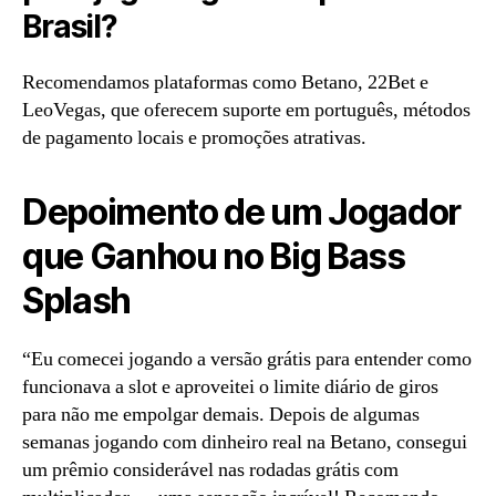
Brasil?
Recomendamos plataformas como Betano, 22Bet e
LeoVegas, que oferecem suporte em português, métodos
de pagamento locais e promoções atrativas.
Depoimento de um Jogador
que Ganhou no Big Bass
Splash
“Eu comecei jogando a versão grátis para entender como
funcionava a slot e aproveitei o limite diário de giros
para não me empolgar demais. Depois de algumas
semanas jogando com dinheiro real na Betano, consegui
um prêmio considerável nas rodadas grátis com