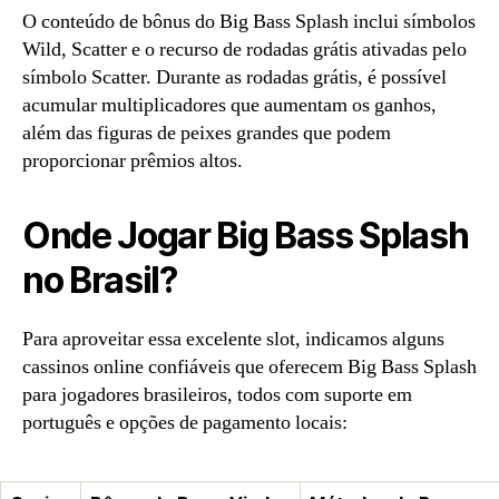
O conteúdo de bônus do Big Bass Splash inclui símbolos
Wild, Scatter e o recurso de rodadas grátis ativadas pelo
símbolo Scatter. Durante as rodadas grátis, é possível
acumular multiplicadores que aumentam os ganhos,
além das figuras de peixes grandes que podem
proporcionar prêmios altos.
Onde Jogar Big Bass Splash
no Brasil?
Para aproveitar essa excelente slot, indicamos alguns
cassinos online confiáveis que oferecem Big Bass Splash
para jogadores brasileiros, todos com suporte em
português e opções de pagamento locais: