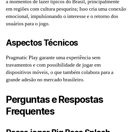
a momentos de lazer típicos do Brasil, principalmente
em regiões com cultura pesqueira; Isso cria uma conexão
emocional, impulsionando o interesse e o retorno dos
usuários para o jogo.
Aspectos Técnicos
Pragmatic Play garante uma experiência sem
travamentos e com possibilidade de jogar em
dispositivos móveis, o que também colabora para a
grande adesão no mercado brasileiro.
Perguntas e Respostas
Frequentes