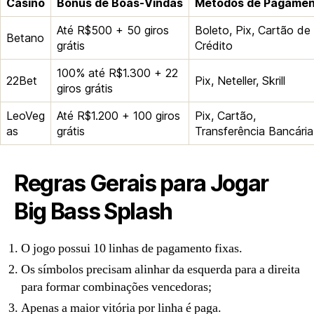
Casino
Bônus de Boas-Vindas
Métodos de Pagame
Até R$500 + 50 giros
Boleto, Pix, Cartão de
Betano
grátis
Crédito
100% até R$1.300 + 22
22Bet
Pix, Neteller, Skrill
giros grátis
LeoVeg
Até R$1.200 + 100 giros
Pix, Cartão,
as
grátis
Transferência Bancária
Regras Gerais para Jogar
Big Bass Splash
O jogo possui 10 linhas de pagamento fixas.
Os símbolos precisam alinhar da esquerda para a direita
para formar combinações vencedoras;
Apenas a maior vitória por linha é paga.