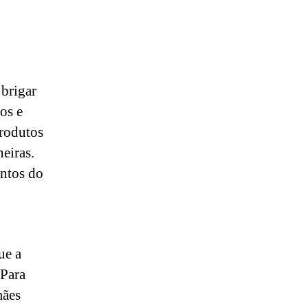
brigar
os e
produtos
eiras.
entos do
ue a
 Para
mães