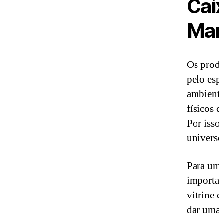
Cai
Man
Os prod
pelo es
ambient
físicos
Por iss
univers
Para um
importa
vitrine
dar uma