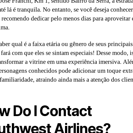
José Franchi, Km 1, sentido Bairro da Serra, a estrad
até lá é tranquila. No entanto, se você deseja conhece
, recomendo dedicar pelo menos dias para aproveitar
lma.
saber qual é a faixa etária ou gênero de seus principais
s fará com que eles se sintam especiais! Desse modo, i
ansformar a vitrine em uma experiência imersiva. Alé
personagens conhecidos pode adicionar um toque extr
familiaridade, atraindo ainda mais a atenção dos clien
w Do I Contact
uthwest Airlines?