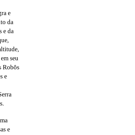
gra e
to da
s e da
que,
ltitude,
o em seu
os Robôs
s e
Serra
s.
uma
as e