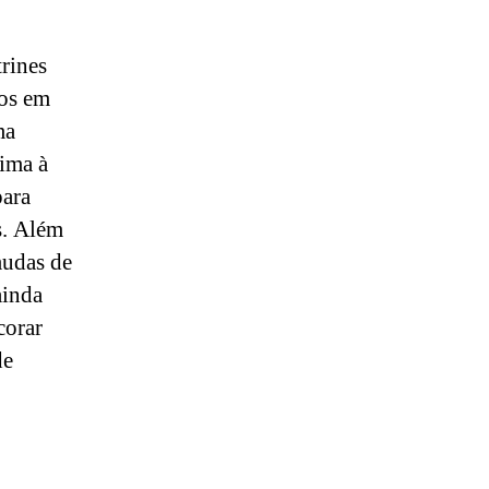
trines
hos em
ma
xima à
para
s. Além
mudas de
ainda
corar
de