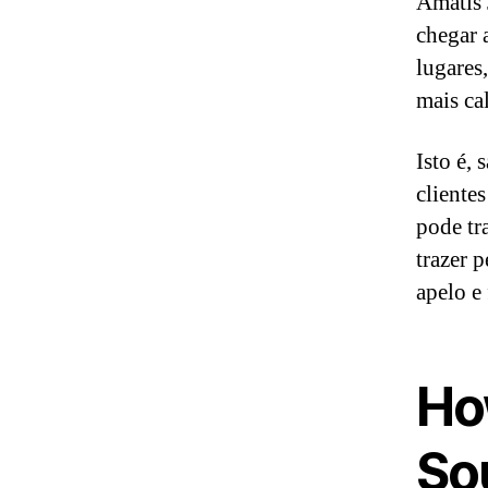
Amatis 
chegar 
lugares
mais ca
Isto é, 
cliente
pode tr
trazer 
apelo e 
Ho
So