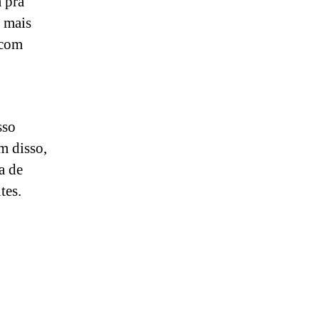
a pra
r mais
 com
sso
m disso,
a de
tes.