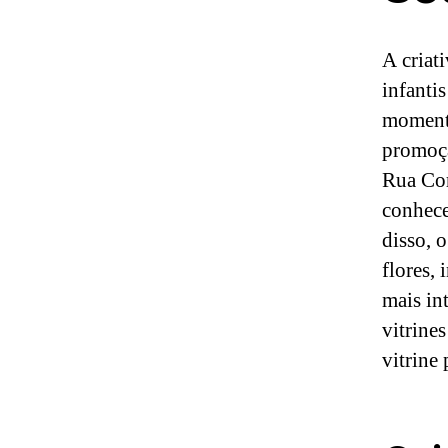
A criat
infanti
momento
promoçã
Rua Cor
conhece
disso, 
flores,
mais in
vitrines
vitrine 