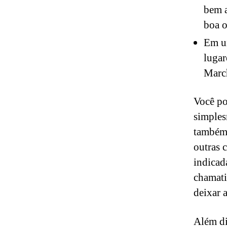
bem a
boa o
Em um
lugar
Marc
Você po
simples
também 
outras c
indicad
chamati
deixar a
Além di