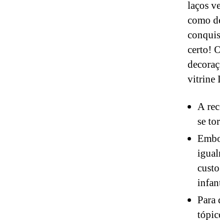
laços v
como de
conquis
certo! 
decoraç
vitrine
A rec
se to
Embor
igual
custo
infan
Para 
tópic