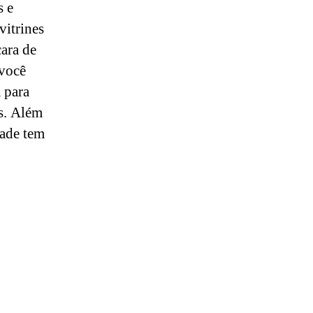
s e
vitrines
cara de
 você
 para
s. Além
dade tem