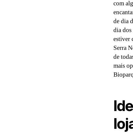
com alg
encanta
de dia 
dia dos
estiver
Serra N
de toda
mais op
Bioparq
Ide
loj