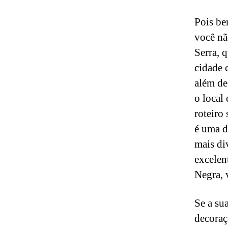
Pois be
você nã
Serra, 
cidade 
além de
o local 
roteiro
é uma d
mais di
excelen
Negra, 
Se a su
decoraç