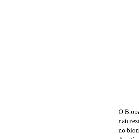
O Biopa
naturez
no biom