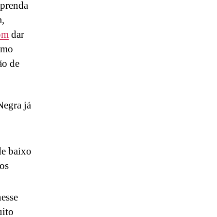
Aprenda
m,
com
dar
omo
ão de
Negra já
de baixo
tos
nesse
uito