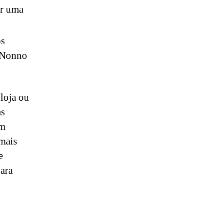
er uma
os
é Nonno
loja ou
as
om
 mais
e
ara