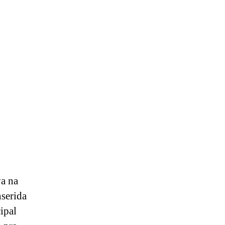
va na
nserida
ipal