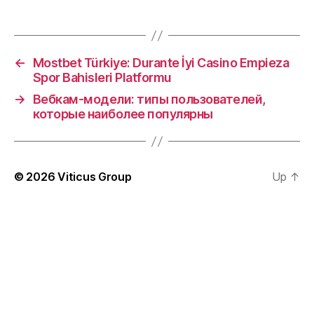
←
Mostbet Türkiye: Durante İyi Casino Empieza
Spor Bahisleri Platformu
→
Вебкам-модели: типы пользователей,
которые наиболее популярны
© 2026
Viticus Group
Up
↑