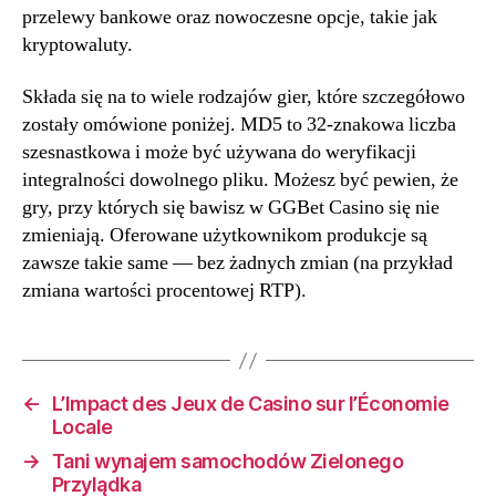
przelewy bankowe oraz nowoczesne opcje, takie jak
kryptowaluty.
Składa się na to wiele rodzajów gier, które szczegółowo
zostały omówione poniżej. MD5 to 32-znakowa liczba
szesnastkowa i może być używana do weryfikacji
integralności dowolnego pliku. Możesz być pewien, że
gry, przy których się bawisz w GGBet Casino się nie
zmieniają. Oferowane użytkownikom produkcje są
zawsze takie same — bez żadnych zmian (na przykład
zmiana wartości procentowej RTP).
←
L’Impact des Jeux de Casino sur l’Économie
Locale
→
Tani wynajem samochodów Zielonego
Przylądka