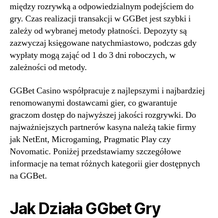
między rozrywką a odpowiedzialnym podejściem do
gry. Czas realizacji transakcji w GGBet jest szybki i
zależy od wybranej metody płatności. Depozyty są
zazwyczaj księgowane natychmiastowo, podczas gdy
wypłaty mogą zająć od 1 do 3 dni roboczych, w
zależności od metody.
GGBet Casino współpracuje z najlepszymi i najbardziej
renomowanymi dostawcami gier, co gwarantuje
graczom dostęp do najwyższej jakości rozgrywki. Do
najważniejszych partnerów kasyna należą takie firmy
jak NetEnt, Microgaming, Pragmatic Play czy
Novomatic. Poniżej przedstawiamy szczegółowe
informacje na temat różnych kategorii gier dostępnych
na GGBet.
Jak Działa GGbet Gry