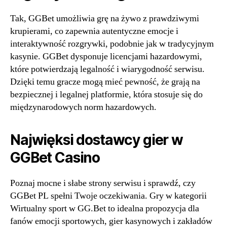
Tak, GGBet umożliwia grę na żywo z prawdziwymi
krupierami, co zapewnia autentyczne emocje i
interaktywność rozgrywki, podobnie jak w tradycyjnym
kasynie. GGBet dysponuje licencjami hazardowymi,
które potwierdzają legalność i wiarygodność serwisu.
Dzięki temu gracze mogą mieć pewność, że grają na
bezpiecznej i legalnej platformie, która stosuje się do
międzynarodowych norm hazardowych.
Najwięksi dostawcy gier w
GGBet Casino
Poznaj mocne i słabe strony serwisu i sprawdź, czy
GGBet PL spełni Twoje oczekiwania. Gry w kategorii
Wirtualny sport w GG.Bet to idealna propozycja dla
fanów emocji sportowych, gier kasynowych i zakładów