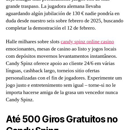
grande traspaso. La jugadora alemana llevaba
aguardando algún jubilación de 130 € nadie pondrí­a en
duda desde nuestro seis sobre febrero de 2025, buscando
completar la demostración el 12 de febrero.
Halle milhares sobre slots
candy spinz online casino
emocionantes, mesas de casino ao listo y jogos locais
com depósitos movernos levantamentos instantâneos.
Candy Spinz oferece apoio ao cliente 24/6 em várias
línguas, cashback largo, torneios sitio ofertas
personalizadas con el fin de jogadores. Experimente um
jogo justo e entretenimento sem igual – torne-si no le
importa hacerse amiga de la grasa um vencedor nunca
Candy Spinz.
Até 500 Giros Gratuitos no