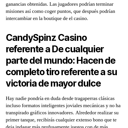
ganancias obtenidas. Las jugadores podrían terminar
misiones así­ como coger puntos, que después podrían
intercambiar en la boutique de el casino.
CandySpinz Casino
referente a De cualquier
parte del mundo: Hacen de
completo tiro referente a su
victoria de mayor dulce
Hay nadie pondrí­a en duda desde tragaperras clásicas
incluso formatos inteligentes joviales mecánicas y no ha
transpirado gráficos innovadores. Alrededor realizar su
primer tanque, recibirás cualquier extenso bono que te
deja indagar más profusamente juegos con de más