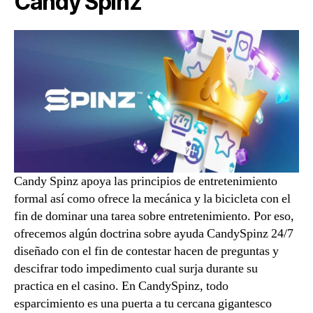
Candy Spinz
Candy Spinz apoya las principios de entretenimiento
formal así­ como ofrece la mecánica y la bicicleta con el
fin de dominar una tarea sobre entretenimiento. Por eso,
ofrecemos algún doctrina sobre ayuda CandySpinz 24/7
diseñado con el fin de contestar hacen de preguntas y
descifrar todo impedimento cual surja durante su
practica en el casino. En CandySpinz, todo
esparcimiento es una puerta a tu cercana gigantesco