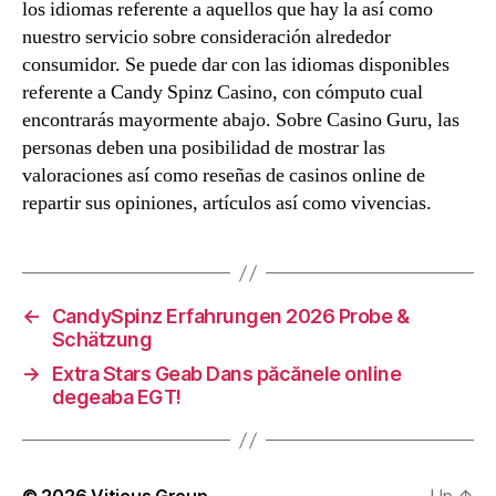
los idiomas referente a aquellos que hay la así­ como
nuestro servicio sobre consideración alrededor
consumidor. Se puede dar con las idiomas disponibles
referente a Candy Spinz Casino, con cómputo cual
encontrarás mayormente abajo. Sobre Casino Guru, las
personas deben una posibilidad de mostrar las
valoraciones así­ como reseñas de casinos online de
repartir sus opiniones, artículos así­ como vivencias.
←
CandySpinz Erfahrungen 2026 Probe &
Schätzung
→
Extra Stars Geab Dans păcănele online
degeaba EGT!