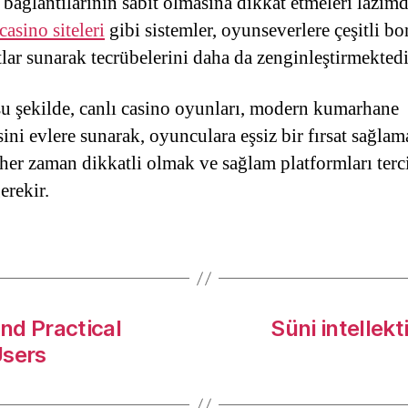
 bağlantılarının sabit olmasına dikkat etmeleri lazımd
casino siteleri
gibi sistemler, oyunseverlere çeşitli bo
tlar sunarak tecrübelerini daha da zenginleştirmektedi
u şekilde, canlı casino oyunları, modern kumarhane
ini evlere sunarak, oyunculara eşsiz bir fırsat sağlam
her zaman dikkatli olmak ve sağlam platformları terc
erekir.
and Practical
Süni intellekt
Users