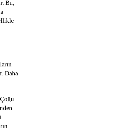
r. Bu,
ha
llikle
ların
ir. Daha
. Çoğu
rinden
i
rın