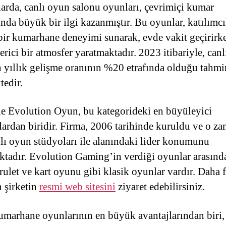
larda, canlı oyun salonu oyunları, çevrimiçi kumar
nda büyük bir ilgi kazanmıştır. Bu oyunlar, katılımcı
bir kumarhane deneyimi sunarak, evde vakit geçirirke
rici bir atmosfer yaratmaktadır. 2023 itibariyle, canl
n yıllık gelişme oranının %20 etrafında olduğu tahmi
tedir.
le Evolution Oyun, bu kategorideki en büyüleyici
ardan biridir. Firma, 2006 tarihinde kuruldu ve o z
nlı oyun stüdyoları ile alanındaki lider konumunu
tadır. Evolution Gaming’in verdiği oyunlar arasında
rulet ve kart oyunu gibi klasik oyunlar vardır. Daha f
n şirketin
resmi web sitesini
ziyaret edebilirsiniz.
umarhane oyunlarının en büyük avantajlarından biri,