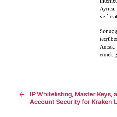
internet
Ayrıca,
ve fırsa
Sonuç ş
tecrübes
Ancak, 
etmek g
←
IP Whitelisting, Master Keys, 
Account Security for Kraken 