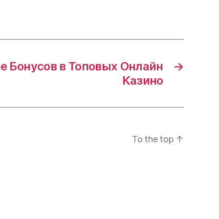
е Бонусов в Топовых Онлайн
→
Казино
To the top
↑