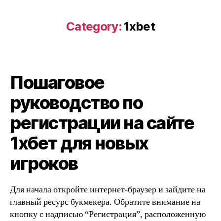
Category:
1xbet
Пошаговое
руководство по
регистрации на сайте
1хбет для новых
игроков
Для начала откройте интернет-браузер и зайдите на
главный ресурс букмекера. Обратите внимание на
кнопку с надписью “Регистрация”, расположенную