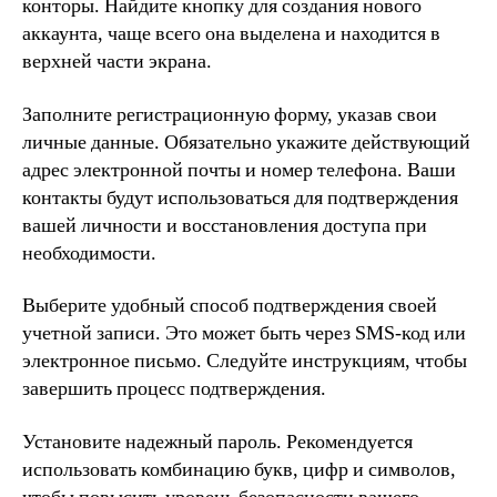
конторы. Найдите кнопку для создания нового
аккаунта, чаще всего она выделена и находится в
верхней части экрана.
Заполните регистрационную форму, указав свои
личные данные. Обязательно укажите действующий
адрес электронной почты и номер телефона. Ваши
контакты будут использоваться для подтверждения
вашей личности и восстановления доступа при
необходимости.
Выберите удобный способ подтверждения своей
учетной записи. Это может быть через SMS-код или
электронное письмо. Следуйте инструкциям, чтобы
завершить процесс подтверждения.
Установите надежный пароль. Рекомендуется
использовать комбинацию букв, цифр и символов,