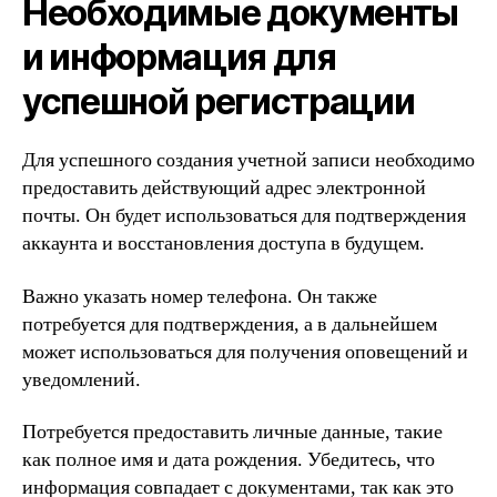
Необходимые документы
и информация для
успешной регистрации
Для успешного создания учетной записи необходимо
предоставить действующий адрес электронной
почты. Он будет использоваться для подтверждения
аккаунта и восстановления доступа в будущем.
Важно указать номер телефона. Он также
потребуется для подтверждения, а в дальнейшем
может использоваться для получения оповещений и
уведомлений.
Потребуется предоставить личные данные, такие
как полное имя и дата рождения. Убедитесь, что
информация совпадает с документами, так как это