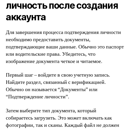
личность после создания
аккаунта
Для завершения процесса подтверждения личности
необходимо предоставить документы,
подтверждающие ваши данные. Обычно это паспорт
или водительские права. Убедитесь, что
изображение документа четкое и читаемое.
Первый шаг – войдите в свою учетную запись.
Найдите раздел, связанный с верификацией.
Обычно он называется “Документы” или
“Подтверждение личности”.
Затем выберите тип документа, который
собираетесь загрузить. Это может включать как
фотографии, так и сканы. Каждый файл не должен