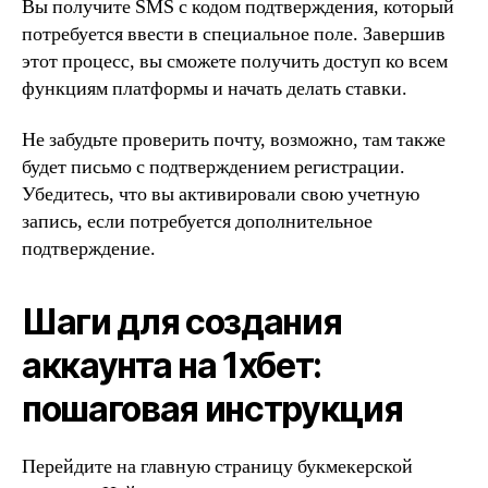
Вы получите SMS с кодом подтверждения, который
потребуется ввести в специальное поле. Завершив
этот процесс, вы сможете получить доступ ко всем
функциям платформы и начать делать ставки.
Не забудьте проверить почту, возможно, там также
будет письмо с подтверждением регистрации.
Убедитесь, что вы активировали свою учетную
запись, если потребуется дополнительное
подтверждение.
Шаги для создания
аккаунта на 1хбет:
пошаговая инструкция
Перейдите на главную страницу букмекерской