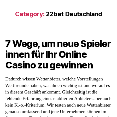
Category:
22bet Deutschland
7 Wege, um neue Spieler
innen für Ihr Online
Casino zu gewinnen
Dadurch wissen Wettanbieter, welche Vorstellungen
Wettfreunde haben, was ihnen wichtig ist und worauf es
in diesem Geschäft ankommt. Gleichzeitig ist die
fehlende Erfahrung eines etablierten Anbieters aber auch
kein K.-o.-Kriterium. Wir testen auch neue Wettanbieter
genauso umfassend und jene Unternehmen können im