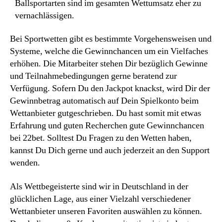
Ballsportarten sind im gesamten Wettumsatz eher zu
vernachlässigen.
Bei Sportwetten gibt es bestimmte Vorgehensweisen und
Systeme, welche die Gewinnchancen um ein Vielfaches
erhöhen. Die Mitarbeiter stehen Dir bezüglich Gewinne
und Teilnahmebedingungen gerne beratend zur
Verfügung. Sofern Du den Jackpot knackst, wird Dir der
Gewinnbetrag automatisch auf Dein Spielkonto beim
Wettanbieter gutgeschrieben. Du hast somit mit etwas
Erfahrung und guten Recherchen gute Gewinnchancen
bei 22bet. Solltest Du Fragen zu den Wetten haben,
kannst Du Dich gerne und auch jederzeit an den Support
wenden.
Als Wettbegeisterte sind wir in Deutschland in der
glücklichen Lage, aus einer Vielzahl verschiedener
Wettanbieter unseren Favoriten auswählen zu können.