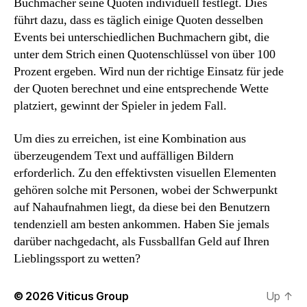
Buchmacher seine Quoten individuell festlegt. Dies
führt dazu, dass es täglich einige Quoten desselben
Events bei unterschiedlichen Buchmachern gibt, die
unter dem Strich einen Quotenschlüssel von über 100
Prozent ergeben. Wird nun der richtige Einsatz für jede
der Quoten berechnet und eine entsprechende Wette
platziert, gewinnt der Spieler in jedem Fall.
Um dies zu erreichen, ist eine Kombination aus
überzeugendem Text und auffälligen Bildern
erforderlich. Zu den effektivsten visuellen Elementen
gehören solche mit Personen, wobei der Schwerpunkt
auf Nahaufnahmen liegt, da diese bei den Benutzern
tendenziell am besten ankommen. Haben Sie jemals
darüber nachgedacht, als Fussballfan Geld auf Ihren
Lieblingssport zu wetten?
© 2026
Viticus Group
Up
↑