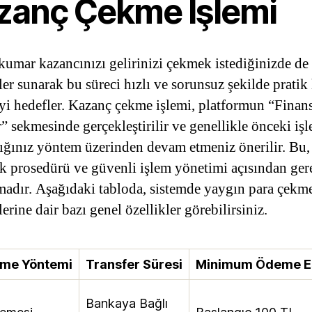
zanç Çekme İşlemi
kumar kazancınızı gelirinizi çekmek istediğinizde de 
er sunarak bu süreci hızlı ve sorunsuz şekilde pratik
yi hedefler. Kazanç çekme işlemi, platformun “Finan
r” sekmesinde gerçekleştirilir ve genellikle önceki iş
ığınız yöntem üzerinden devam etmeniz önerilir. Bu,
k prosedürü ve güvenli işlem yönetimi açısından gere
adır. Aşağıdaki tabloda, sistemde yaygın para çekm
rine dair bazı genel özellikler görebilirsiniz.
kme Yöntemi
Transfer Süresi
Minimum Ödeme Eş
Bankaya Bağlı