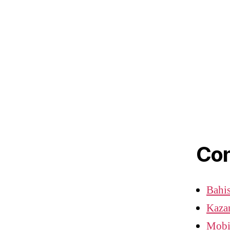
Con
Bahis
Kaza
Mobi