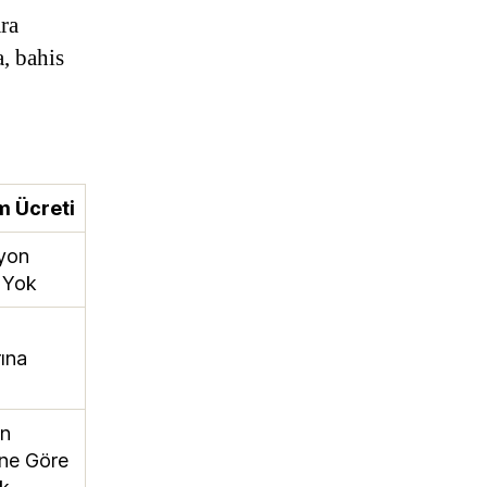
ara
a, bahis
m Ücreti
yon
 Yok
rına
n
ine Göre