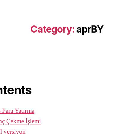
Category:
aprBY
tents
 Para Yatırma
nç Çekme İşlemi
l versiyon