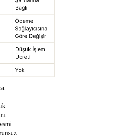
Şartlarına
Bağlı
Ödeme
Sağlayıcısına
Göre Değişir
Düşük İşlem
Ücreti
Yok
sı
lik
ını
resmi
orunsuz