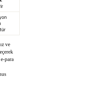
ık
ir
yon
ı
tür
ız ve
eçerek
 e-para
nus