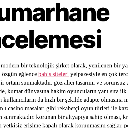
umarhane
ncelemesi
 modern bir teknolojik şirket olarak, yenilenen bir y
r. özgün eğlence
bahis siteleri
yelpazesiyle en çok terc
bir ortam sunmaktadır. göz alıcı tasarımı ve sorunsuz
de, kumar dünyasına hakim oyuncuların yanı sıra ilk
 kullanıcıların da hızlı bir şekilde adapte olmasına 
anlı casino masaları gibi rekabetçi oyun türleri ile kaz
 sunmaktadır. korunan bir altyapıya sahip olması, kr
in yetkisiz erişime kapalı olarak korunmasını sağlar. 