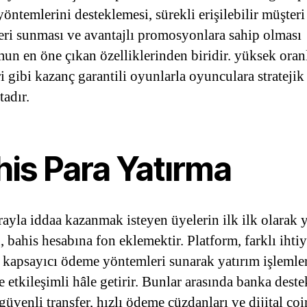
öntemlerini desteklemesi, sürekli erişilebilir müşteri
eri sunması ve avantajlı promosyonlara sahip olması
mun en öne çıkan özelliklerinden biridir. yüksek oran
i gibi kazanç garantili oyunlarla oyunculara stratejik 
adır.
his Para Yatırma
rayla iddaa kazanmak isteyen üyelerin ilk ilk olarak
, bahis hesabına fon eklemektir. Platform, farklı ihtiy
 kapsayıcı ödeme yöntemleri sunarak yatırım işlemler
 etkileşimli hâle getirir. Bunlar arasında banka deste
 güvenli transfer, hızlı ödeme cüzdanları ve dijital coi