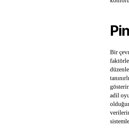
konforu
Pin
Bir çev
faktörl
düzenle
tanınırl
gösteri
adil oy
olduğun
veriler
sisteml