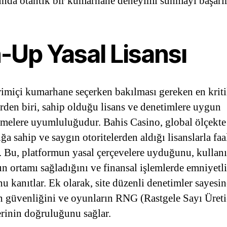
nda otantik bir kumarhane deneyimi sunmayı başarır
-Up Yasal Lisansı
rimiçi kumarhane seçerken bakılması gereken en krit
erden biri, sahip olduğu lisans ve denetimlere uygun
melere uyumluluğudur. Bahis Casino, global ölçekte
ığa sahip ve saygın otoritelerden aldığı lisanslarla faa
r. Bu, platformun yasal çerçevelere uyduğunu, kullanı
un ortamı sağladığını ve finansal işlemlerde emniyetli
u kanıtlar. Ek olarak, site düzenli denetimler sayesi
in güvenliğini ve oyunların RNG (Rastgele Sayı Üreti
erinin doğruluğunu sağlar.