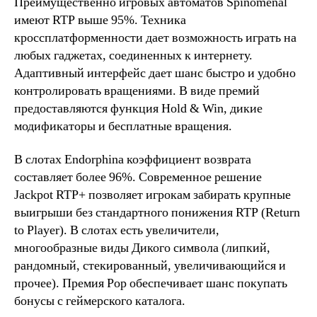
Преимущественно игровых автоматов Spinomenal
имеют RTP выше 95%. Техника
кроссплатформенности дает возможность играть на
любых гаджетах, соединенных к интернету.
Адаптивный интерфейс дает шанс быстро и удобно
контролировать вращениями. В виде премий
предоставляются функция Hold & Win, дикие
модификаторы и бесплатные вращения.
В слотах Endorphina коэффициент возврата
составляет более 96%. Современное решение
Jackpot RTP+ позволяет игрокам забирать крупные
выигрыши без стандартного понижения RTP (Return
to Player). В слотах есть увеличители,
многообразные виды Дикого символа (липкий,
рандомный, стекированный, увеличивающийся и
прочее). Премия Pop обеспечивает шанс покупать
бонусы с геймерского каталога.