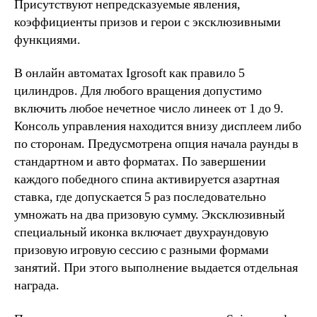
Присутствуют непредсказуемые явления,
коэффициенты призов и герои с эксклюзивными
функциями.
В онлайн автоматах Igrosoft как правило 5
цилиндров. Для любого вращения допустимо
включить любое нечетное число линеек от 1 до 9.
Консоль управления находится внизу дисплеем либо
по сторонам. Предусмотрена опция начала раунды в
стандартном и авто форматах. По завершении
каждого победного спина активируется азартная
ставка, где допускается 5 раз последовательно
умножать на два призовую сумму. Эксклюзивный
специальный иконка включает двухраундовую
призовую игровую сессию с разными формами
занятий. При этого выполнение выдается отдельная
награда.