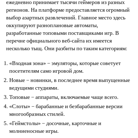
ежедневно принимает тысячи геймеров из разных
регионов. На платформе предоставляется огромный
выбор азартных развлечений. Главное место здесь
оккупируют разноплановые автоматы,
разработанные топовыми поставщиками игр. В
перечне официального веб-сайта их имеется
несколько тыщ. Они разбиты по таким категориям:
«Входная зона» − эмуляторы, которые советует
посетителям само игровой дом.
Новые − новинки, в последнее время выпущенные
ведущими студиями.
Топовые − аппараты, включаемые чаще всего.
«Слоты» − барабанные и безбарабанные версии
многообразных стилей.
«Геймстолы» − досочные, карточные и
молниеносные игры.