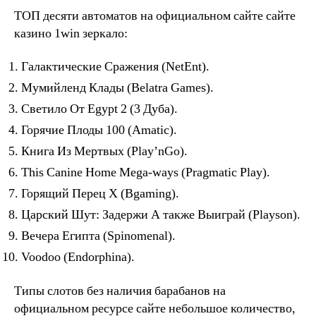
ТОП десяти автоматов на официальном сайте сайте
казино 1win зеркало:
Галактические Сражения (NetEnt).
Мумийленд Клады (Belatra Games).
Светило От Egypt 2 (3 Дуба).
Горячие Плоды 100 (Amatic).
Книга Из Мертвых (Play’nGo).
This Canine Home Mega-ways (Pragmatic Play).
Горящий Перец X (Bgaming).
Царский Шут: Задержи А также Выиграй (Playson).
Вечера Египта (Spinomenal).
Voodoo (Endorphina).
Типы слотов без наличия барабанов на
официальном ресурсе сайте небольшое количество,