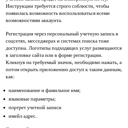
Инструкции требуется строго соблюсти, чтобы
появилась возможность воспользоваться всеми
возможностями аккаунта.
Регистрация через персональный учетную запись в
соцсетях, месседжерах и системах поиска тоже
доступна. Логотипы подходящих услуг размещаются
в заголовке сайта или в форме регистрации.
Кликнув на требуемый значок, необходимо нажать, а
потом открыть приложению доступ к таким данным,
как:
наименование и фамильное имя;
языковые параметры;
портрет учетной записи
имейл адрес.