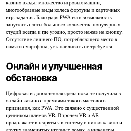
казино входят множество игровых машин,
многообразные виды колеса фортуны и карточных
игр, задания. Благодаря PWA есть возможность
запускать слоты большого количества популярных
студий всегда и где угодно, просто нажав на кнопку.
Отсутствие лишнего ПО, потребляющего место в
памяти смартфона, устанавливать не требуется.
Онлайн и улучшенная
обстановка
Цифровая и дополненная среда пока не получила в
онлайн казино с премиями такого массового
признания, как PWA. Это связано с существенной
ценником шлемов VR. Впрочем VR и AR
продолжают внедряться в систему в пинко казино и
других знаменитых игорных домах, а инженеры