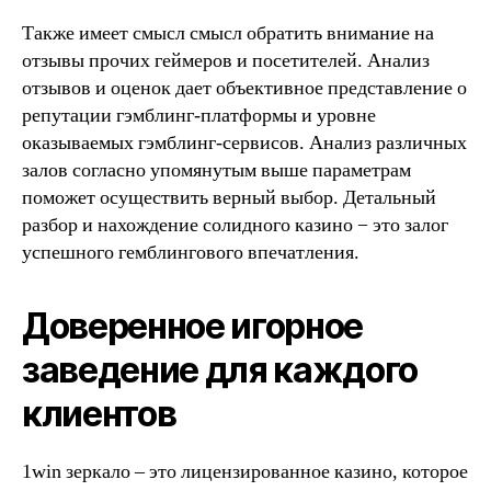
Также имеет смысл смысл обратить внимание на
отзывы прочих геймеров и посетителей. Анализ
отзывов и оценок дает объективное представление о
репутации гэмблинг-платформы и уровне
оказываемых гэмблинг-сервисов. Анализ различных
залов согласно упомянутым выше параметрам
поможет осуществить верный выбор. Детальный
разбор и нахождение солидного казино − это залог
успешного гемблингового впечатления.
Доверенное игорное
заведение для каждого
клиентов
1win зеркало – это лицензированное казино, которое