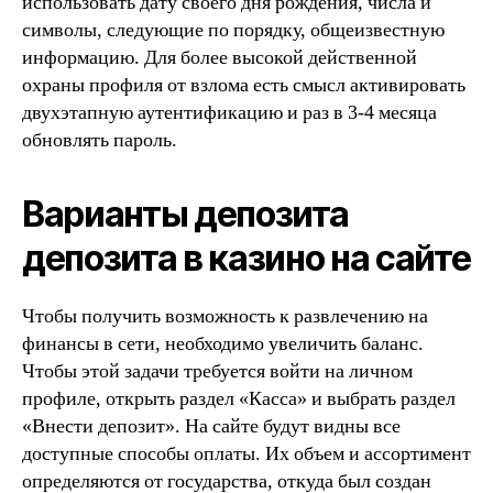
использовать дату своего дня рождения, числа и
символы, следующие по порядку, общеизвестную
информацию. Для более высокой действенной
охраны профиля от взлома есть смысл активировать
двухэтапную аутентификацию и раз в 3-4 месяца
обновлять пароль.
Варианты депозита
депозита в казино на сайте
Чтобы получить возможность к развлечению на
финансы в сети, необходимо увеличить баланс.
Чтобы этой задачи требуется войти на личном
профиле, открыть раздел «Касса» и выбрать раздел
«Внести депозит». На сайте будут видны все
доступные способы оплаты. Их объем и ассортимент
определяются от государства, откуда был создан