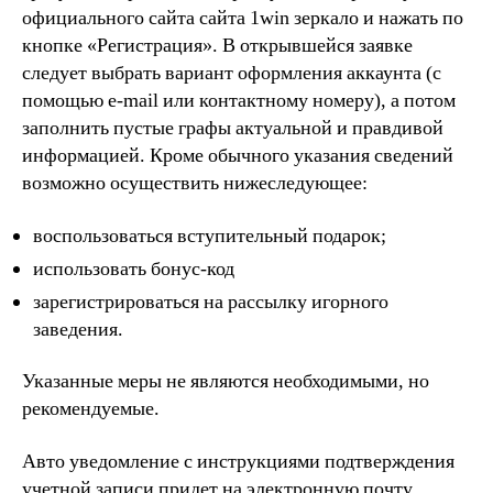
официального сайта сайта 1win зеркало и нажать по
кнопке «Регистрация». В открывшейся заявке
следует выбрать вариант оформления аккаунта (с
помощью e-mail или контактному номеру), а потом
заполнить пустые графы актуальной и правдивой
информацией. Кроме обычного указания сведений
возможно осуществить нижеследующее:
воспользоваться вступительный подарок;
использовать бонус-код
зарегистрироваться на рассылку игорного
заведения.
Указанные меры не являются необходимыми, но
рекомендуемые.
Авто уведомление с инструкциями подтверждения
учетной записи придет на электронную почту.