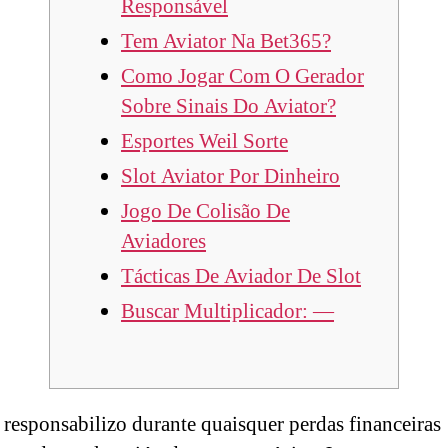
Responsável
Tem Aviator Na Bet365?
Como Jogar Com O Gerador
Sobre Sinais Do Aviator?
Esportes Weil Sorte
Slot Aviator Por Dinheiro
Jogo De Colisão De
Aviadores
Tácticas De Aviador De Slot
Buscar Multiplicador: —
responsabilizo durante quaisquer perdas financeiras