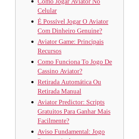
Como Jogar Aviator No
Celular
É Possível Jogar O Aviator
Com Dinheiro Genuine?
Aviator Game: Principais
Recursos
Como Funciona To Jogo De
Cassino Aviator?
Retirada Automática Ou
Retirada Manual
Aviator Predictor: Scripts
Gratuitos Para Ganhar Mais
Facilmente?
Aviso Fundamental: Jogo