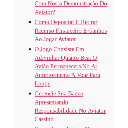
Com Nossa Demonstração Do
Aviator?
Como Depositar E Retirar
Recurso Financeiro E Ganhos
Ao Jogar Aviator
O Jogo Consiste Em
Adivinhar Quanto Beat O
Avião Permanecerá No Ar
Anteriormente A Voar Para
Longe
Gerencie Sua Banca
Apresentando
Responsabilidade No Aviator
Cassino