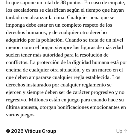
lo que supone un total de 88 puntos. En caso de empate,
los escaladores se clasifican según el tiempo que hayan
tardado en alcanzar la cima. Cualquier pena que se
imponga debe estar en un completo respeto de los
derechos humanos, y de cualquier otro derecho
adquirido por la población. Cuando se trata de un nivel
menor, como el hogar, siempre las figuras de más edad
suelen tener más autoridad para la resolución de
conflictos. La protección de la dignidad humana está por
encima de cualquier otra situación, y es un marco en el
que deben ampararse cualquier regla establecida. Los
derechos instaurados por cualquier reglamento se
ejercen y siempre deben ser de carácter progresivo y no
regresivo. Millones están en juego para cuando hace su
última apuesta, otorgan bonificaciones emocionantes en
varios juegos.
© 2026
Viticus Group
Up
↑