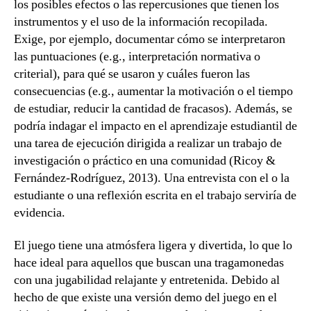
los posibles efectos o las repercusiones que tienen los
instrumentos y el uso de la información recopilada.
Exige, por ejemplo, documentar cómo se interpretaron
las puntuaciones (e.g., interpretación normativa o
criterial), para qué se usaron y cuáles fueron las
consecuencias (e.g., aumentar la motivación o el tiempo
de estudiar, reducir la cantidad de fracasos). Además, se
podría indagar el impacto en el aprendizaje estudiantil de
una tarea de ejecución dirigida a realizar un trabajo de
investigación o práctico en una comunidad (Ricoy &
Fernández-Rodríguez, 2013). Una entrevista con el o la
estudiante o una reflexión escrita en el trabajo serviría de
evidencia.
El juego tiene una atmósfera ligera y divertida, lo que lo
hace ideal para aquellos que buscan una tragamonedas
con una jugabilidad relajante y entretenida. Debido al
hecho de que existe una versión demo del juego en el