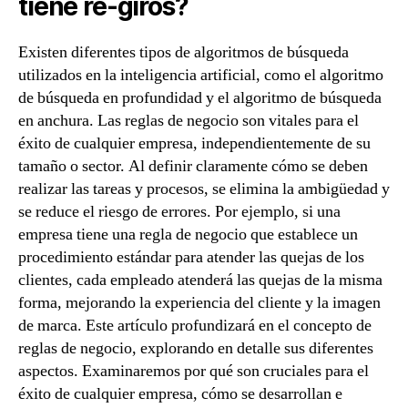
tiene re-giros?
Existen diferentes tipos de algoritmos de búsqueda
utilizados en la inteligencia artificial, como el algoritmo
de búsqueda en profundidad y el algoritmo de búsqueda
en anchura. Las reglas de negocio son vitales para el
éxito de cualquier empresa, independientemente de su
tamaño o sector. Al definir claramente cómo se deben
realizar las tareas y procesos, se elimina la ambigüedad y
se reduce el riesgo de errores. Por ejemplo, si una
empresa tiene una regla de negocio que establece un
procedimiento estándar para atender las quejas de los
clientes, cada empleado atenderá las quejas de la misma
forma, mejorando la experiencia del cliente y la imagen
de marca. Este artículo profundizará en el concepto de
reglas de negocio, explorando en detalle sus diferentes
aspectos. Examinaremos por qué son cruciales para el
éxito de cualquier empresa, cómo se desarrollan e