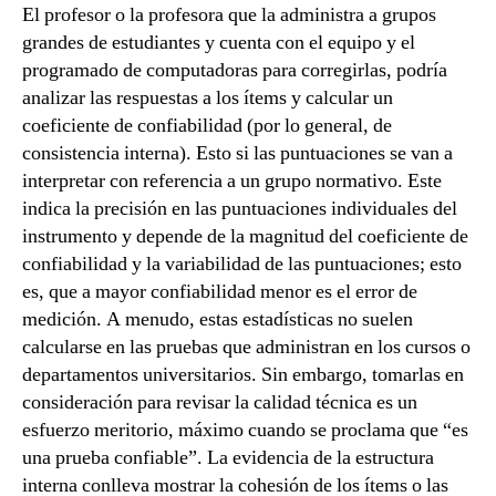
El profesor o la profesora que la administra a grupos
grandes de estudiantes y cuenta con el equipo y el
programado de computadoras para corregirlas, podría
analizar las respuestas a los ítems y calcular un
coeficiente de confiabilidad (por lo general, de
consistencia interna). Esto si las puntuaciones se van a
interpretar con referencia a un grupo normativo. Este
indica la precisión en las puntuaciones individuales del
instrumento y depende de la magnitud del coeficiente de
confiabilidad y la variabilidad de las puntuaciones; esto
es, que a mayor confiabilidad menor es el error de
medición. A menudo, estas estadísticas no suelen
calcularse en las pruebas que administran en los cursos o
departamentos universitarios. Sin embargo, tomarlas en
consideración para revisar la calidad técnica es un
esfuerzo meritorio, máximo cuando se proclama que “es
una prueba confiable”. La evidencia de la estructura
interna conlleva mostrar la cohesión de los ítems o las