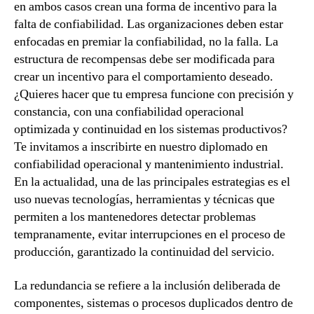
en ambos casos crean una forma de incentivo para la
falta de confiabilidad. Las organizaciones deben estar
enfocadas en premiar la confiabilidad, no la falla. La
estructura de recompensas debe ser modificada para
crear un incentivo para el comportamiento deseado.
¿Quieres hacer que tu empresa funcione con precisión y
constancia, con una confiabilidad operacional
optimizada y continuidad en los sistemas productivos?
Te invitamos a inscribirte en nuestro diplomado en
confiabilidad operacional y mantenimiento industrial.
En la actualidad, una de las principales estrategias es el
uso nuevas tecnologías, herramientas y técnicas que
permiten a los mantenedores detectar problemas
tempranamente, evitar interrupciones en el proceso de
producción, garantizado la continuidad del servicio.
La redundancia se refiere a la inclusión deliberada de
componentes, sistemas o procesos duplicados dentro de