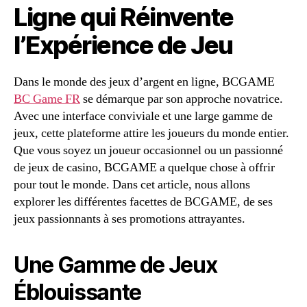
Ligne qui Réinvente
l’Expérience de Jeu
Dans le monde des jeux d’argent en ligne, BCGAME
BC Game FR
se démarque par son approche novatrice.
Avec une interface conviviale et une large gamme de
jeux, cette plateforme attire les joueurs du monde entier.
Que vous soyez un joueur occasionnel ou un passionné
de jeux de casino, BCGAME a quelque chose à offrir
pour tout le monde. Dans cet article, nous allons
explorer les différentes facettes de BCGAME, de ses
jeux passionnants à ses promotions attrayantes.
Une Gamme de Jeux
Éblouissante