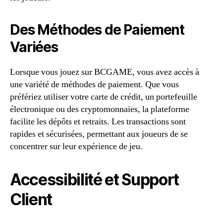
Des Méthodes de Paiement
Variées
Lorsque vous jouez sur BCGAME, vous avez accès à
une variété de méthodes de paiement. Que vous
préfériez utiliser votre carte de crédit, un portefeuille
électronique ou des cryptomonnaies, la plateforme
facilite les dépôts et retraits. Les transactions sont
rapides et sécurisées, permettant aux joueurs de se
concentrer sur leur expérience de jeu.
Accessibilité et Support
Client