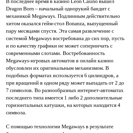
В последнее время в казино Leon Casino вышел
Dragon Born – начальный однорукий бандит с
механикой Megaways. Подлинным действительно
хитом оказался гейм-стол Bonanza, выпущенный
пару месяцами спустя. Эта самая развлечение с
системой Megaways востребована до сих пор, пусть
и по качеству графики не может соперничать с
современными слотами. Востребованность
Megaways-игровых автоматов в онлайн казино
обусловлен их оригинальным механизмом. В
подобных форматах используется 6 цилиндров, а
при вращений в одном ряду может выпадать от 2 до
7 символов. Во разнообразных интернет-автоматах
последнего типа имеется 1 либо 2 дополнительные
горизонтальных катушки, на которых находится 4
символа.
С помощью технологии Megaways в результате