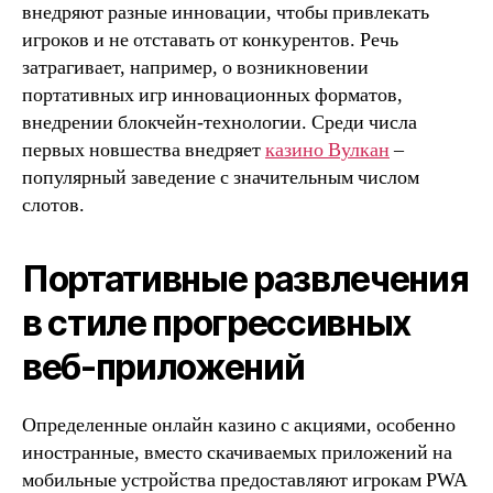
внедряют разные инновации, чтобы привлекать
игроков и не отставать от конкурентов. Речь
затрагивает, например, о возникновении
портативных игр инновационных форматов,
внедрении блокчейн-технологии. Среди числа
первых новшества внедряет
казино Вулкан
–
популярный заведение с значительным числом
слотов.
Портативные развлечения
в стиле прогрессивных
веб-приложений
Определенные онлайн казино с акциями, особенно
иностранные, вместо скачиваемых приложений на
мобильные устройства предоставляют игрокам PWA