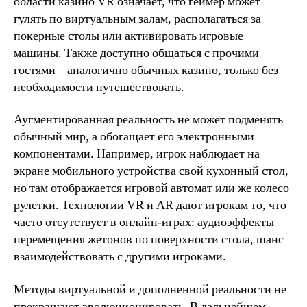
области казино VR означает, что геймер может
гулять по виртуальным залам, располагаться за
покерные столы или активировать игровые
машины. Также доступно общаться с прочими
гостями – аналогично обычных казино, только без
необходимости путешествовать.
Аугментированная реальность не может подменять
обычный мир, а обогащает его электронными
компонентами. Например, игрок наблюдает на
экране мобильного устройства свой кухонный стол,
но там отображается игровой автомат или же колесо
рулетки. Технологии VR и AR дают игрокам то, что
часто отсутствует в онлайн-играх: аудиоэффекты
перемещения жетонов по поверхности стола, шанс
взаимодействовать с другими игроками.
Методы виртуальной и дополненной реальности не
прекращают эволюционировать. В дальнейшем