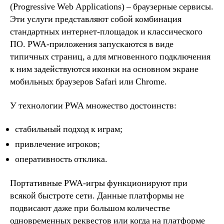
(Progressive Web Applications) – браузерные сервисы.
Эти услуги представляют собой комбинация
стандартных интернет-площадок и классического
ПО. PWA-приложения запускаются в виде
типичных страниц, а для мгновенного подключения
к ним задействуются иконки на основном экране
мобильных браузеров Safari или Chrome.
У технологии PWA множество достоинств:
стабильный подход к играм;
привлечение игроков;
оперативность отклика.
Портативные PWA-игры функционируют при
всякой быстроте сети. Данные платформы не
подвисают даже при большом количестве
одновременных реквестов или когда на платформе