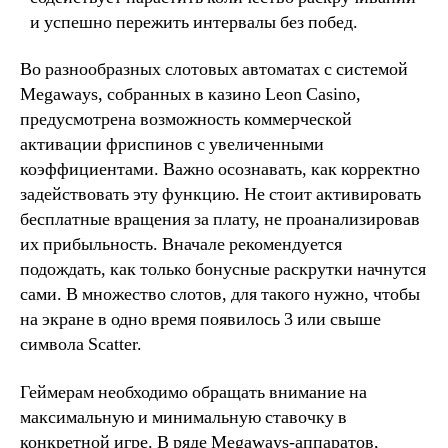
и успешно пережить интервалы без побед.
Во разнообразных слотовых автоматах с системой
Megaways, собранных в казино Leon Casino,
предусмотрена возможность коммерческой
активации фриспинов с увеличенными
коэффициентами. Важно осознавать, как корректно
задействовать эту функцию. Не стоит активировать
бесплатные вращения за плату, не проанализировав
их прибыльность. Вначале рекомендуется
подождать, как только бонусные раскрутки начнутся
сами. В множество слотов, для такого нужно, чтобы
на экране в одно время появилось 3 или свыше
символа Scatter.
Геймерам необходимо обращать внимание на
максимальную и минимальную ставочку в
конкретной игре. В ряде Megaways-аппаратов,