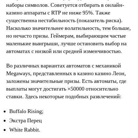
наборы символов. Советуется отбирать в онлайн-
казино аппараты с RTP не ниже 95%. Также
существенна нестабильность (показатель риска).
Насколько значительнее волатильность, тем больше,
но нечасто призы. Геймерам, выбирающим частые
маленькие выигрыши, лучше остановить выбор на
автоматах с низкой или средней изменчивостью.
Во различных вариантах автоматов с механикой
Megaways, представленных в казино казино Леон,
заложены значительные призы. Есть автоматы, где
выплаты могут достигать ×50000 относительно
ставки. Здесь некоторые подобных развлечений:
Buffalo Rising;
Экстра Перец
White Rabbit.