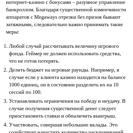
интернет-казино с бонусами – разумное управление
банкроллом. Благодаря существенной изменчивости
аппаратов с Megaways отрезки без призов бывают
затяжными, следовательно важно принимать такие
меры:
Любой случай рассчитывать величину игрового
фонда. Геймер не должен использовать средства,
что не готов потерять.
Делить бюджет на игровые раунды. Например, в
случае если у клиента казино находится на балансе
1000 единиц, он в состоянии разделить их на 10
сессий по 100.
Устанавливать ограничения на победу и неудачу. В
случае получения существенной денег следует
приостановить ставки и обналичить выигрыш.
Участвовать, совершая небольшие вклады. Это
содействует нарастить количество раскручиваний