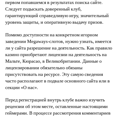
первом попавшемся в результатах поиска сайте.
Следует подыскать доверенный клуб,
гарантирующий справедливую игру, значительный
уровень защиты, и оперативную выдачу призов.
Помимо доступности на конкретном игорном
заведении Megaways-слотов, нужно узнать, имеется
ли у сайта разрешение на деятельность. Как правило
казино приобретают лицензии на деятельность на
Мальте, Кюрасао, в Великобритании. Данные о
лицензировании обязательно обязаны
присутствовать на ресурсе. Эту самую сведения
часто располагают в подвале основного сайта или в
секции «О нас».
Перед регистрацией внутрь клубе важно изучить
рецензии об этом месте, оставленные настоящими
геймерами. В процессе рассмотрения комментариев