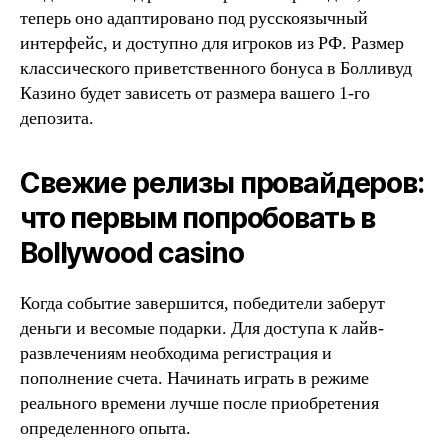
теперь оно адаптировано под русскоязычный
интерфейс, и доступно для игроков из РФ. Размер
классического приветственного бонуса в Болливуд
Казино будет зависеть от размера вашего 1-го
депозита.
Свежие релизы провайдеров:
что первым попробовать в
Bollywood casino
Когда событие завершится, победители заберут
деньги и весомые подарки. Для доступа к лайв-
развлечениям необходима регистрация и
пополнение счета. Начинать играть в режиме
реального времени лучше после приобретения
определенного опыта.