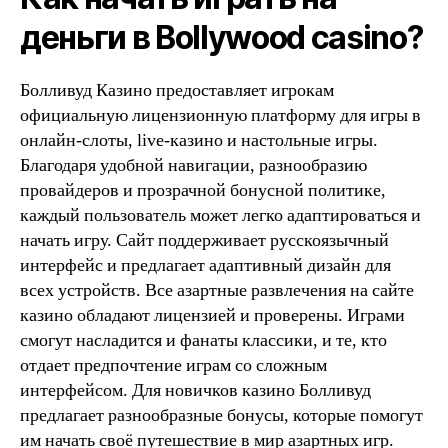
деньги в Bollywood casino?
Болливуд Казино предоставляет игрокам
официальную лицензионную платформу для игры в
онлайн-слоты, live-казино и настольные игры.
Благодаря удобной навигации, разнообразию
провайдеров и прозрачной бонусной политике,
каждый пользователь может легко адаптироваться и
начать игру. Сайт поддерживает русскоязычный
интерфейс и предлагает адаптивный дизайн для
всех устройств. Все азартные развлечения на сайте
казино обладают лицензией и проверены. Играми
смогут насладится и фанаты классики, и те, кто
отдает предпочтение играм со сложным
интерфейсом. Для новичков казино Болливуд
предлагает разнообразные бонусы, которые помогут
им начать своё путешествие в мир азартных игр.