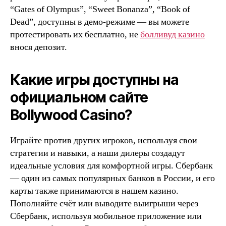
“Gates of Olympus”, “Sweet Bonanza”, “Book of
Dead”, доступны в демо-режиме — вы можете
протестировать их бесплатно, не
болливуд казино
внося депозит.
Какие игры доступны на
официальном сайте
Bollywood Casino?
Играйте против других игроков, используя свои
стратегии и навыки, а наши дилеры создадут
идеальные условия для комфортной игры. Сбербанк
— один из самых популярных банков в России, и его
карты также принимаются в нашем казино.
Пополняйте счёт или выводите выигрыши через
Сбербанк, используя мобильное приложение или