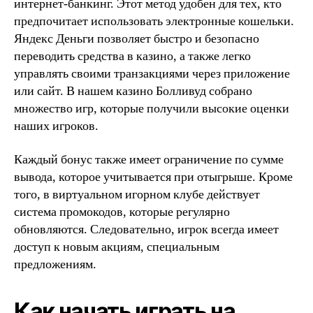
интернет-банкинг. Этот метод удобен для тех, кто
предпочитает использовать электронные кошельки.
Яндекс Деньги позволяет быстро и безопасно
переводить средства в казино, а также легко
управлять своими транзакциями через приложение
или сайт. В нашем казино Болливуд собрано
множество игр, которые получили высокие оценки
наших игроков.
Каждый бонус также имеет ограничение по сумме
вывода, которое учитывается при отыгрыше. Кроме
того, в виртуальном игорном клубе действует
система промокодов, которые регулярно
обновляются. Следовательно, игрок всегда имеет
доступ к новым акциям, специальным
предложениям.
Как начать играть на