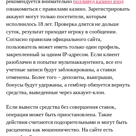
рекомендуется внимательно
болливуд казино вход
ознакомиться с правилами казино. Зарегистрировать
аккаунт могут только посетители, которым
исполнилось 18 лет. Проверка длится не дольше
суток, результат приходит игроку в сообщении.
Согласно правилам официального сайта,
пользователь может иметь только один профиль,
закрепленный за одним IP-адресом. Если клиент
разоблачен в попытке мультиаккаунтинга, все его
учетные записи будут заблокированы, а ставки
отменены. Более того − депозиты, выигрыши,
бонусы будут удержаны, а гемблер обязуется вернуть
средства, выведенные через аккаунт-клон.
Если вывести средства без совершения ставок,
операция может быть приостановлена. Такие
действия считаются подозрительными и могут быть
расценены как мошенничество. На сайте есть