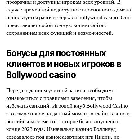
прозрачны и доступны игрокам всех уровней. В
случае временной недоступности основного домена
используется рабочее зеркало bollywood casino. Оно
представляет собой точную копию сайта с
сохранением всех функций и возможностей.
Бонусы для постоянных
клиентов и новых игроков в
Bollywood casino
Перед созданием учетной записи необходимо
ознакомиться с правилами заведения, чтобы
избежать санкций. Игровой клуб Bollywood Casino
это самое новое на данный момент онлайн казино в
российском сегменте, которое было запущено в
конце 2023 года. Изначально казино Болливуд
создавалось под рынок азартных игр Индии, но