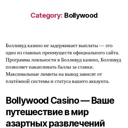
Category:
Bollywood
Болливуд казино не задерживает выплаты — это
одно из главных преимуществ официального сайта.
Программа лояльности в Болливуд казино, Болливуд
позволяет накапливать баллы за ставки.
Максимальные лимиты на вывод зависят от
платёжной системы и статуса вашего аккаунта.
Bollywood Casino — Ваше
путешествие в мир
азартных развлечений