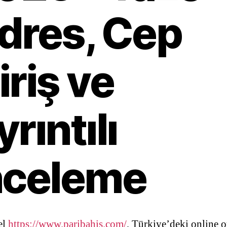
dres, Cep
iriş ve
rıntılı
nceleme
el
https://www.paribahis.com/
, Türkiye’deki online 