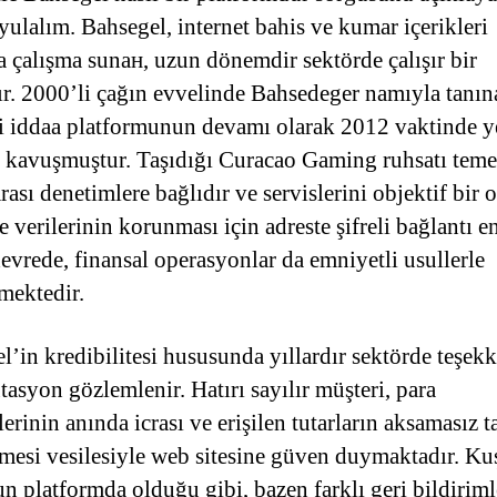
yulalım. Bahsegel, internet bahis ve kumar içerikleri
a çalışma sunан, uzun dönemdir sektörde çalışır bir
r. 2000’li çağın evvelinde Bahsedeger namıyla tanın
i iddaa platformunun devamı olarak 2012 vaktinde 
 kavuşmuştur. Taşıdığı Curacao Gaming ruhsatı teme
rası denetimlere bağlıdır ve servislerini objektif bir
ye verilerinin korunması için adreste şifreli bağlantı e
devrede, finansal operasyonlar da emniyetli usullerle
mektedir.
l’in kredibilitesi hususunda yıllardır sektörde teşek
tasyon gözlemlenir. Hatırı sayılır müşteri, para
lerinin anında icrası ve erişilen tutarların aksamasız t
lmesi vesilesiyle web sitesine güven duymaktadır. K
n platformda olduğu gibi, bazen farklı geri bildiriml