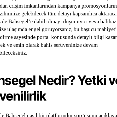
rdan erişim imkanlarından kampanya promosyonların
zihninize gelebilecek tüm detayı kapsamlıca aktaraca
z de Bahsegel’e dahil olmayı düşünüyor veya halihaz
nize ulaşımda engel görüyorsanız, bu başucu mahiyet
ndirme sayesinde portal konusunda detaylı bilgi kaza
cek ve emin olarak bahis serüveninize devam
bileceksiniz.
hsegel Nedir? Yetki v
enilirlik
le Bahsegel nasıl bir platformdur sorgusunu açıklay