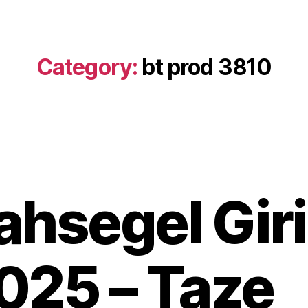
Category:
bt prod 3810
ahsegel Gir
025 – Taze