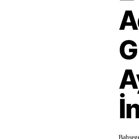
A
G
Ay
İ
Bahseg