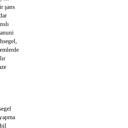
ir şans
dar
nslı
kanuni
ahsegel,
nemlerde
lır
aze
segel
n yapma
bil