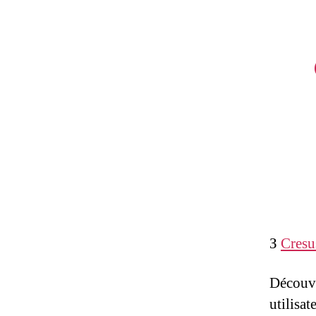
З
Cresu
Découvr
utilisat