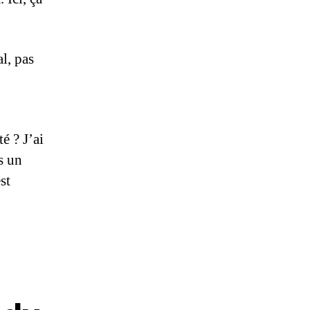
al, pas
té ? J’ai
s un
st