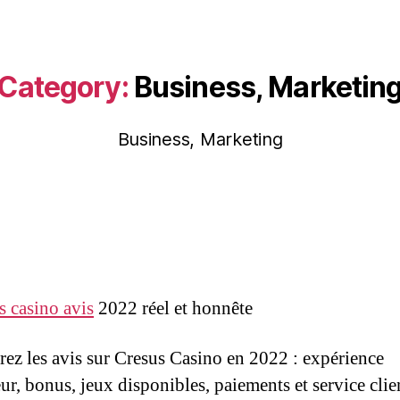
Category:
Business, Marketin
Business, Marketing
s casino avis
2022 réel et honnête
ez les avis sur Cresus Casino en 2022 : expérience
eur, bonus, jeux disponibles, paiements et service clie