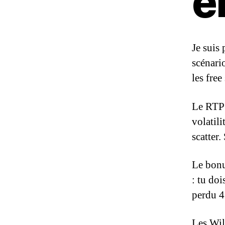
e
Je suis 
scénari
les free
Le RTP 
volatili
scatter.
Le bonu
: tu doi
perdu 4
Les Wil