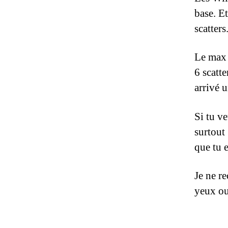
base. E
scatters
Le max 
6 scatt
arrivé u
Si tu v
surtout 
que tu e
Je ne re
yeux ou