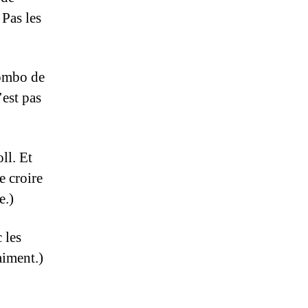
 Pas les
combo de
’est pas
ll. Et
e croire
e.)
 les
aiment.)