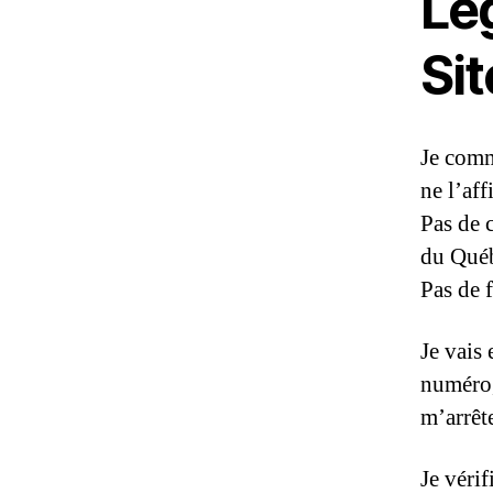
Lég
Sit
Je comm
ne l’af
Pas de 
du Québ
Pas de 
Je vais 
numéro, 
m’arrête
Je vérif