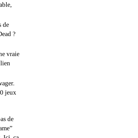
able,
s de
Dead ?
ne vraie
 lien
wager.
50 jeux
pas de
game”
 Ici, ça