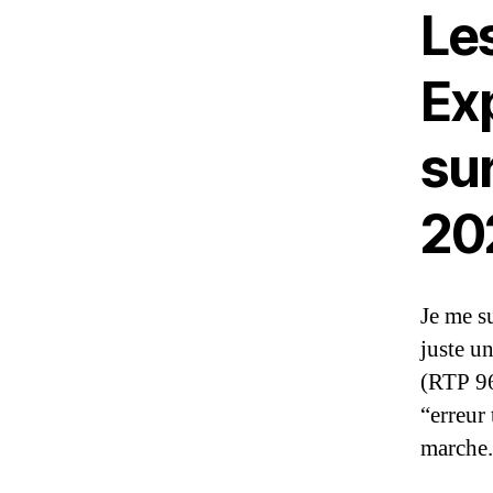
Les
Ex
su
20
Je me s
juste un
(RTP 96
“erreur
marche.