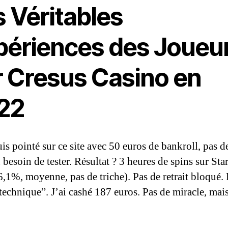
 Véritables
périences des Joueu
r Cresus Casino en
22
uis pointé sur ce site avec 50 euros de bankroll, pas d
 besoin de tester. Résultat ? 3 heures de spins sur Sta
,1%, moyenne, pas de triche). Pas de retrait bloqué. 
 technique”. J’ai cashé 187 euros. Pas de miracle, mai