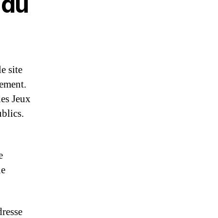
 du
e site
tement.
des Jeux
blics.
e
ne
dresse