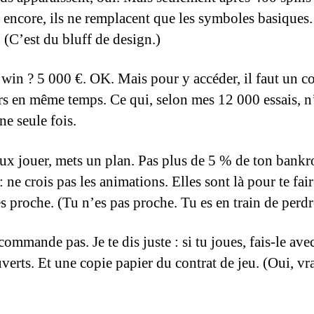
t encore, ils ne remplacent que les symboles basiques.
. (C’est du bluff de design.)
win ? 5 000 €. OK. Mais pour y accéder, il faut un 
ers en même temps. Ce qui, selon mes 12 000 essais, n
ne seule fois.
eux jouer, mets un plan. Pas plus de 5 % de ton bankro
: ne crois pas les animations. Elles sont là pour te fair
s proche. (Tu n’es pas proche. Tu es en train de perdr
commande pas. Je te dis juste : si tu joues, fais-le avec
verts. Et une copie papier du contrat de jeu. (Oui, vr