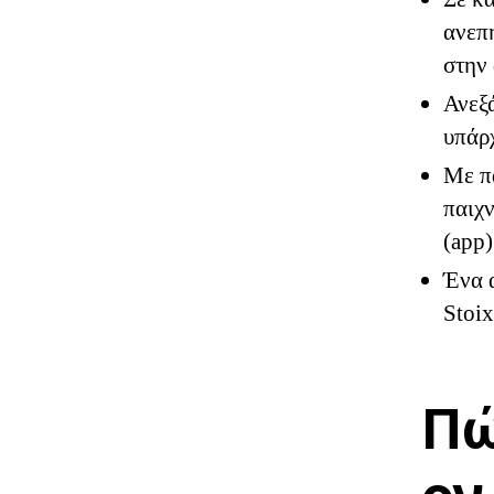
ανεπη
στην
Ανεξά
υπάρχ
Με π
παιχν
(app)
Ένα α
Stoix
Πώ