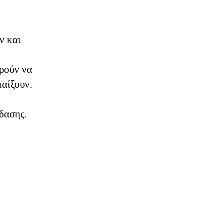
ν και
ρούν να
παίξουν.
δασης.