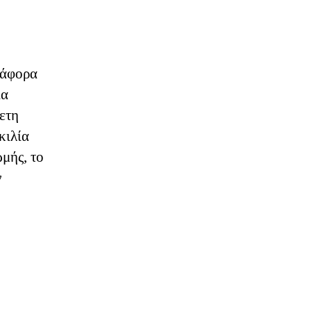
ιάφορα
ια
ετη
κιλία
μής, το
ν