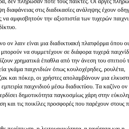
ρα, δεν πλήρωσαν ποτέ τους παίκτες. Οι αργές πληρω
ψη διαφάνειας στις διαδικασίες ανάληψης έχουν οδη
 να αμφισβητούν την αξιοπιστία των τυχερών παιχν
δίκτυο.
νο ον λαιν είναι μια διαδικτυακή πλατφόρμα όπου οι
 μπορούν να συμμετέχουν σε διάφορα τυχερά παιχνίδ
ίζουν χρηματικά έπαθλα από την άνεση του σπιτιού τ
ία γκάμα παιχνιδιών όπως κουλοχέρηδες, ρουλέτα,
ακ και πόκερ, οι χρήστες απολαμβάνουν μια ελκυστ
εμπειρία παιχνιδιού μέσω διαδικτύου. Τα καζίνο ον
ερδίσει δημοτικότητα παγκοσμίως χάρη στην εύκολη
η και τις ποικίλες προσφορές που παρέχουν στους π
θε περίπτωση, η λειτουργικότητα, η ταχύτητα και η