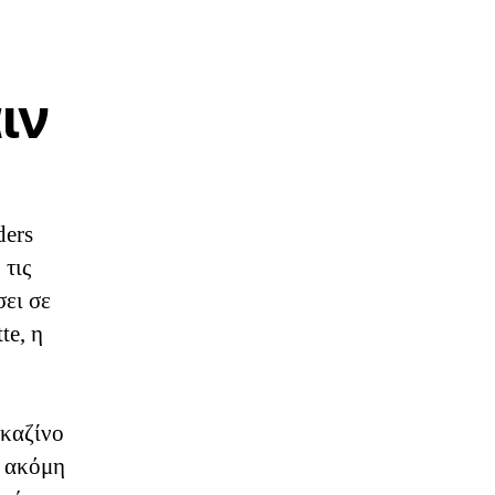
αιν
ders
 τις
σει σε
te, η
 καζίνο
, ακόμη