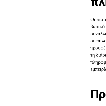
πλ
Οι πιστ
βασικό 
συναλλα
οι επιλ
προσφέρ
τη διάρ
πληρωμή
εμπειρί
Πρ