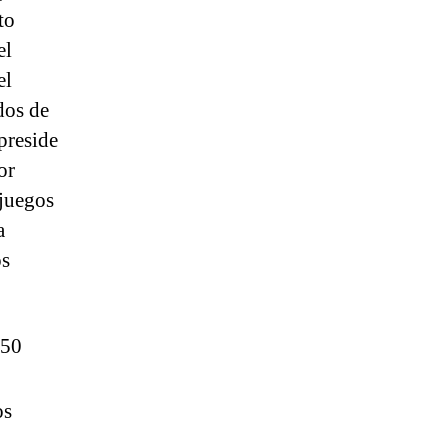
to
el
el
dos de
preside
or
 juegos
a
os
 50
os