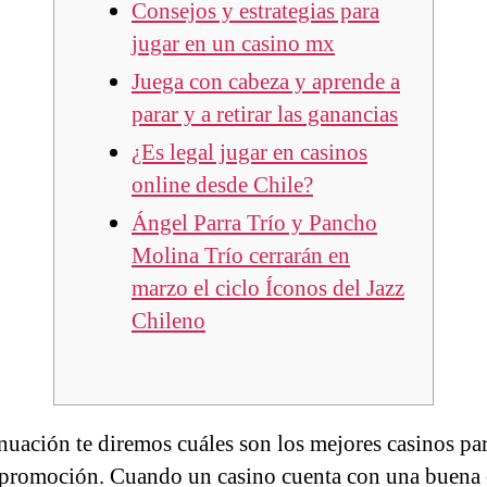
Consejos y estrategias para
jugar en un casino mx
Juega con cabeza y aprende a
parar y a retirar las ganancias
¿Es legal jugar en casinos
online desde Chile?
Ángel Parra Trío y Pancho
Molina Trío cerrarán en
marzo el ciclo Íconos del Jazz
Chileno
nuación te diremos cuáles son los mejores casinos pa
 promoción. Cuando un casino cuenta con una buena 