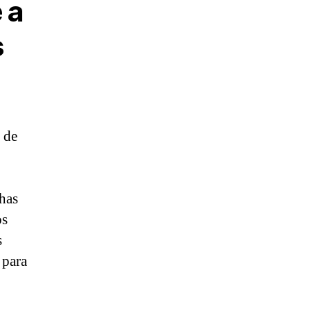
 a
s
s de
 has
os
s
 para