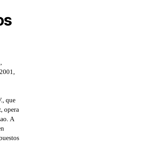
os
,
 2001,
., que
z, opera
zao. A
en
mpuestos