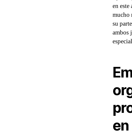
en este
mucho m
su part
ambos j
especial
Em
or
pr
en