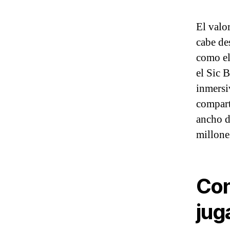
El valo
cabe de
como el
el Sic 
inmersi
compart
ancho d
millone
Con
jug