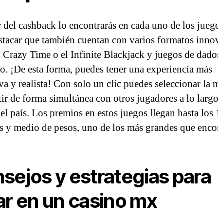
r del cashback lo encontrarás en cada uno de los jueg
stacar que también cuentan con varios formatos inno
 Crazy Time o el Infinite Blackjack y juegos de dad
Bo. ¡De esta forma, puedes tener una experiencia más
va y realista! Con solo un clic puedes seleccionar la 
ir de forma simultánea con otros jugadores a lo largo
el país. Los premios en estos juegos llegan hasta los
s y medio de pesos, uno de los más grandes que encon
sejos y estrategias para
ar en un casino mx