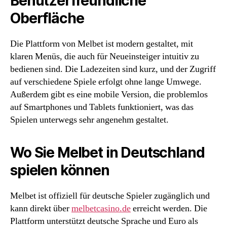
Benutzerfreundliche
Oberfläche
Die Plattform von Melbet ist modern gestaltet, mit
klaren Menüs, die auch für Neueinsteiger intuitiv zu
bedienen sind. Die Ladezeiten sind kurz, und der Zugriff
auf verschiedene Spiele erfolgt ohne lange Umwege.
Außerdem gibt es eine mobile Version, die problemlos
auf Smartphones und Tablets funktioniert, was das
Spielen unterwegs sehr angenehm gestaltet.
Wo Sie Melbet in Deutschland
spielen können
Melbet ist offiziell für deutsche Spieler zugänglich und
kann direkt über
melbetcasino.de
erreicht werden. Die
Plattform unterstützt deutsche Sprache und Euro als