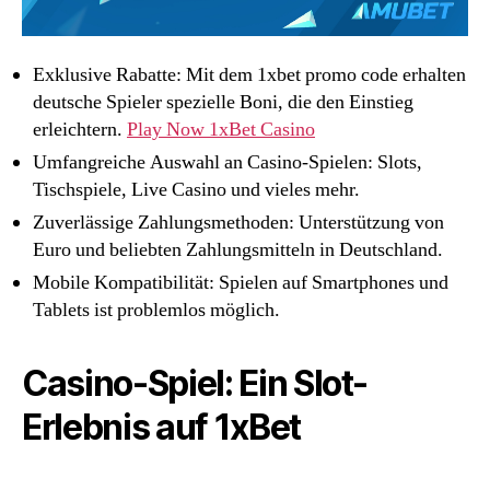
Exklusive Rabatte: Mit dem 1xbet promo code erhalten
deutsche Spieler spezielle Boni, die den Einstieg
erleichtern.
Play Now 1xBet Casino
Umfangreiche Auswahl an Casino-Spielen: Slots,
Tischspiele, Live Casino und vieles mehr.
Zuverlässige Zahlungsmethoden: Unterstützung von
Euro und beliebten Zahlungsmitteln in Deutschland.
Mobile Kompatibilität: Spielen auf Smartphones und
Tablets ist problemlos möglich.
Casino-Spiel: Ein Slot-
Erlebnis auf 1xBet