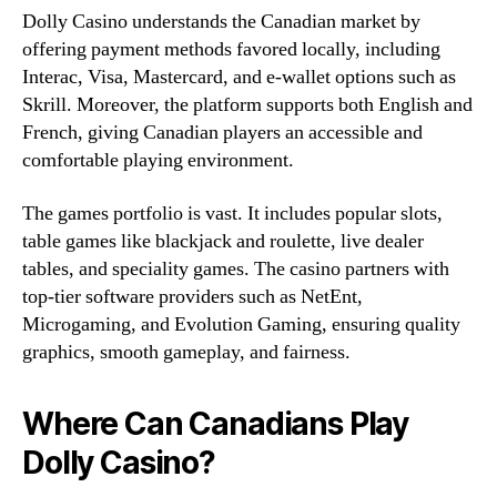
Dolly Casino understands the Canadian market by
offering payment methods favored locally, including
Interac, Visa, Mastercard, and e-wallet options such as
Skrill. Moreover, the platform supports both English and
French, giving Canadian players an accessible and
comfortable playing environment.
The games portfolio is vast. It includes popular slots,
table games like blackjack and roulette, live dealer
tables, and speciality games. The casino partners with
top-tier software providers such as NetEnt,
Microgaming, and Evolution Gaming, ensuring quality
graphics, smooth gameplay, and fairness.
Where Can Canadians Play
Dolly Casino?