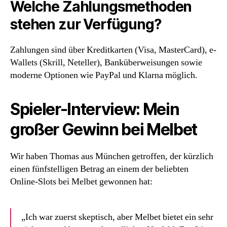
Welche Zahlungsmethoden
stehen zur Verfügung?
Zahlungen sind über Kreditkarten (Visa, MasterCard), e-
Wallets (Skrill, Neteller), Banküberweisungen sowie
moderne Optionen wie PayPal und Klarna möglich.
Spieler-Interview: Mein
großer Gewinn bei Melbet
Wir haben Thomas aus München getroffen, der kürzlich
einen fünfstelligen Betrag an einem der beliebten
Online-Slots bei Melbet gewonnen hat:
„Ich war zuerst skeptisch, aber Melbet bietet ein sehr