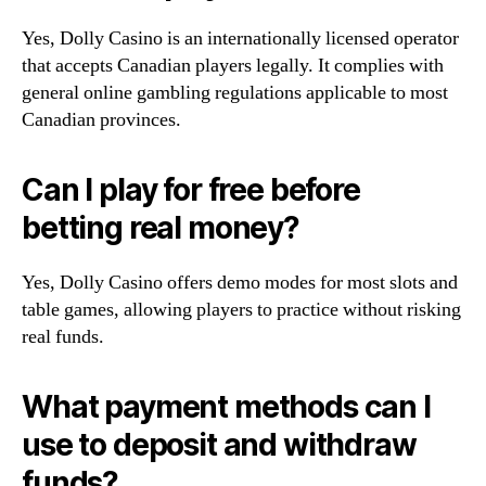
Yes, Dolly Casino is an internationally licensed operator
that accepts Canadian players legally. It complies with
general online gambling regulations applicable to most
Canadian provinces.
Can I play for free before
betting real money?
Yes, Dolly Casino offers demo modes for most slots and
table games, allowing players to practice without risking
real funds.
What payment methods can I
use to deposit and withdraw
funds?