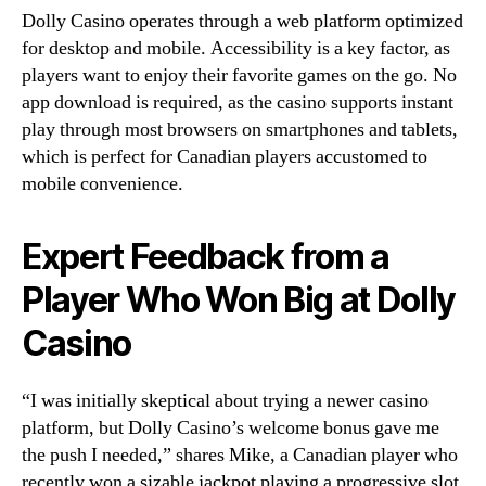
Dolly Casino operates through a web platform optimized
for desktop and mobile. Accessibility is a key factor, as
players want to enjoy their favorite games on the go. No
app download is required, as the casino supports instant
play through most browsers on smartphones and tablets,
which is perfect for Canadian players accustomed to
mobile convenience.
Expert Feedback from a
Player Who Won Big at Dolly
Casino
“I was initially skeptical about trying a newer casino
platform, but Dolly Casino’s welcome bonus gave me
the push I needed,” shares Mike, a Canadian player who
recently won a sizable jackpot playing a progressive slot