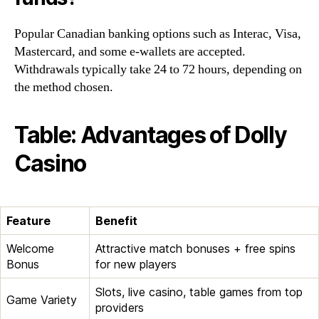
Popular Canadian banking options such as Interac, Visa,
Mastercard, and some e-wallets are accepted.
Withdrawals typically take 24 to 72 hours, depending on
the method chosen.
Table: Advantages of Dolly
Casino
Feature
Benefit
Welcome
Attractive match bonuses + free spins
Bonus
for new players
Slots, live casino, table games from top
Game Variety
providers