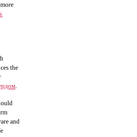
r more
k
th
ces the
r
ердом
.
hould
orm
ware and
fe