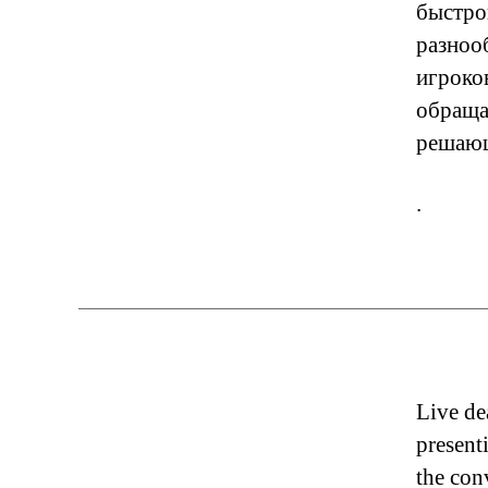
быстро
разноо
игроко
обраща
решающ
.
Live de
present
the con