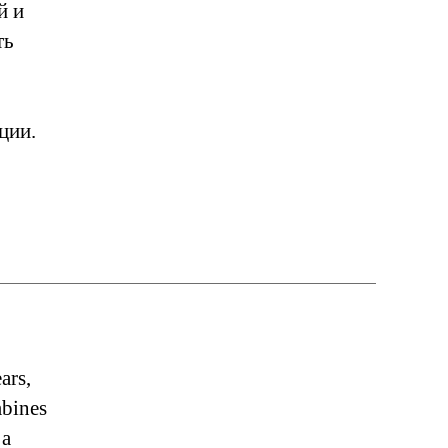
й и
ть
ции.
ars,
mbines
 a