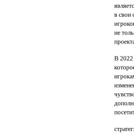
являет
в свои
игроко
не тол
проект
В 2022 
которо
игрока
измене
чувств
дополн
посети
страте