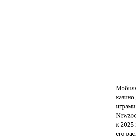
Мобиль
казино
играми
Newzoo
к 2025
его ра