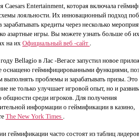
ся Caesars Entertainment, которая включала гейми
 схемы лояльности. Их инновационный подход по
в зарабатывать кредиты через несколько мероприя
ько азартные игры. Вы можете узнать больше об и
ах на их
Официальный веб -сайт
.
году Bellagio в Лас -Вегасе запустил новое прило
е оснащено геймифицированными функциями, по
м выполнять проблемы и зарабатывать призы. Это
ние не только улучшает игровой опыт, но и развив
о общности среди игроков. Для получения
ительной информации о геймификации в казино,
те
The New York Times
.
гии геймификации часто состоят из таблиц лидеров