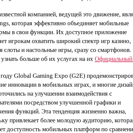
известной компанией, ведущей это движение, явл
ings, которая эффективно объединяет мобильные
рмы в свои функции. Их доступное приложение
яет игрокам охватить широкий спектр игр казино,
я слоты и настольные игры, сразу со смартфонов.
 узнать больше об их услугах на их
Официальный
 году Global Gaming Expo (G2E) продемонстриро
ие инновации в мобильных играх, и многие диза
оточились на улучшении взаимодействия с
вателями посредством улучшенной графики и
чения функций. Эта тенденция жизненно важна,
ьку привлекает более молодую аудиторию, котора
ет доступность мобильных платформ по сравнен