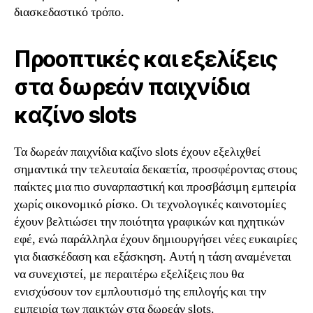
διασκεδαστικό τρόπο.
Προοπτικές και εξελίξεις
στα δωρεάν παιχνίδια
καζίνο slots
Τα δωρεάν παιχνίδια καζίνο slots έχουν εξελιχθεί
σημαντικά την τελευταία δεκαετία, προσφέροντας στους
παίκτες μια πιο συναρπαστική και προσβάσιμη εμπειρία
χωρίς οικονομικό ρίσκο. Οι τεχνολογικές καινοτομίες
έχουν βελτιώσει την ποιότητα γραφικών και ηχητικών
εφέ, ενώ παράλληλα έχουν δημιουργήσει νέες ευκαιρίες
για διασκέδαση και εξάσκηση. Αυτή η τάση αναμένεται
να συνεχιστεί, με περαιτέρω εξελίξεις που θα
ενισχύσουν τον εμπλουτισμό της επιλογής και την
εμπειρία των παικτών στα δωρεάν slots.