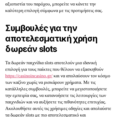
αξιοπιστία του παρόχου, μπορείτε να κάνετε την
καλύτερη επιλογή σύμφωνα με τις προτιμήσεις σας.
Συμβουλές για την
αποτελεσματική χρήση
δωρεάν slots
Τα δωρεάν παιχνίδια slots αποτελούν μια ιδανική
επιλογή για τους παίκτες που θέλουν να εξασκηθούν
https://casinoincasino.gr/
και να απολαύσουν τον κόσμο
των καζίνο χωρίς να ρισκάρουν χρήματα. Με τις
κατάλληλες συμβουλές, μπορείτε να μεγιστοποιήσετε
την εμπειρία σας, να κατανοήσετε τις λειτουργίες των
παιχνιδιών και να αυξήσετε τις πιθανότητες επιτυχίας.
Ακολουθήστε αυτές τις χρήσιμες οδηγίες και απολαύστε
τα δωρεάν slots με πιο αποτελεσματικό και