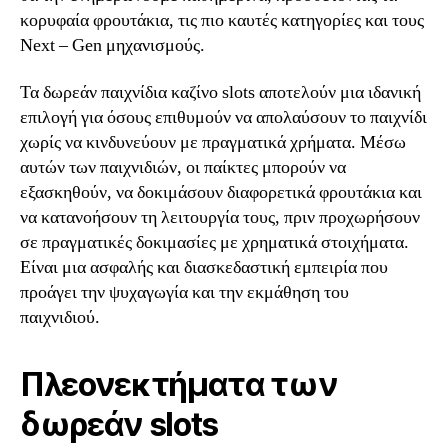
κορυφαία φρουτάκια, τις πιο καυτές κατηγορίες και τους
Next – Gen μηχανισμούς.
Τα δωρεάν παιχνίδια καζίνο slots αποτελούν μια ιδανική
επιλογή για όσους επιθυμούν να απολαύσουν το παιχνίδι
χωρίς να κινδυνεύουν με πραγματικά χρήματα. Μέσω
αυτών των παιχνιδιών, οι παίκτες μπορούν να
εξασκηθούν, να δοκιμάσουν διαφορετικά φρουτάκια και
να κατανοήσουν τη λειτουργία τους, πριν προχωρήσουν
σε πραγματικές δοκιμασίες με χρηματικά στοιχήματα.
Είναι μια ασφαλής και διασκεδαστική εμπειρία που
προάγει την ψυχαγωγία και την εκμάθηση του
παιχνιδιού.
Πλεονεκτήματα των
δωρεάν slots