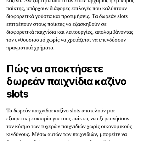
καζίνο. Ανεξάρτητα από το αν είστε αρχάριος ή έμπειρος
παίκτης, υπάρχουν διάφορες επιλογές που καλύπτουν
διαφορετικά γούστα και προτιμήσεις. Τα δωρεάν slots
επιτρέπουν στους παίκτες να εξασκηθούν σε
διαφορετικά παιχνίδια και λειτουργίες, απολαμβάνοντας
τον ενθουσιασμό χωρίς να χρειάζεται να επενδύσουν
πραγματικά χρήματα.
Πώς να αποκτήσετε
δωρεάν παιχνίδια καζίνο
slots
Τα δωρεάν παιχνίδια καζίνο slots αποτελούν μια
εξαιρετική ευκαιρία για τους παίκτες να εξερευνήσουν
τον κόσμο των τυχερών παιχνιδιών χωρίς οικονομικούς
κινδύνους. Μέσω αυτών των παιχνιδιών, μπορείτε να