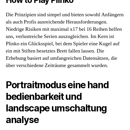
Die Prinzipien sind simpel und bieten sowohl Anfängern
als auch Profis ausreichende Herausforderungen.
Niedrige Risiken mit maximal x17 bei 16 Reihen helfen
uns, verlustreiche Serien auszugleichen. Im Kern ist
Plinko ein Glücksspiel, bei dem Spieler eine Kugel auf
ein mit Stiften besetztes Brett fallen lassen. Die
Erhebung basiert auf umfangreichen Datensätzen, die
über verschiedene Zeiträume gesammelt wurden.
Portraitmodus eine hand
bedienbarkeit und
landscape umschaltung
analyse