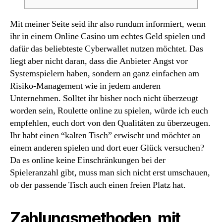
Mit meiner Seite seid ihr also rundum informiert, wenn
ihr in einem Online Casino um echtes Geld spielen und
dafür das beliebteste Cyberwallet nutzen möchtet. Das
liegt aber nicht daran, dass die Anbieter Angst vor
Systemspielern haben, sondern an ganz einfachen am
Risiko-Management wie in jedem anderen
Unternehmen. Solltet ihr bisher noch nicht überzeugt
worden sein, Roulette online zu spielen, würde ich euch
empfehlen, euch dort von den Qualitäten zu überzeugen.
Ihr habt einen “kalten Tisch” erwischt und möchtet an
einem anderen spielen und dort euer Glück versuchen?
Da es online keine Einschränkungen bei der
Spieleranzahl gibt, muss man sich nicht erst umschauen,
ob der passende Tisch auch einen freien Platz hat.
Zahlungsmethoden, mit