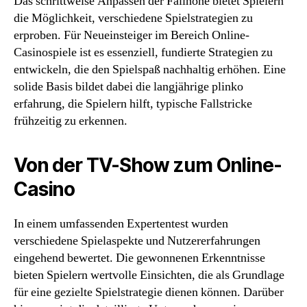
Das schrittweise Anpassen der Fallhöhe bietet Spielern
die Möglichkeit, verschiedene Spielstrategien zu
erproben. Für Neueinsteiger im Bereich Online-
Casinospiele ist es essenziell, fundierte Strategien zu
entwickeln, die den Spielspaß nachhaltig erhöhen. Eine
solide Basis bildet dabei die langjährige plinko
erfahrung, die Spielern hilft, typische Fallstricke
frühzeitig zu erkennen.
Von der TV-Show zum Online-
Casino
In einem umfassenden Expertentest wurden
verschiedene Spielaspekte und Nutzererfahrungen
eingehend bewertet. Die gewonnenen Erkenntnisse
bieten Spielern wertvolle Einsichten, die als Grundlage
für eine gezielte Spielstrategie dienen können. Darüber