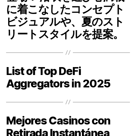
に着こなしたコンセプト
ビジュアルや、夏のスト
リートスタイルを提案。
List of Top DeFi
Aggregators in 2025
Mejores Casinos con
Retirada Instantánea