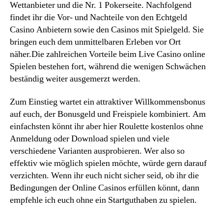
Wettanbieter und die Nr. 1 Pokerseite. Nachfolgend
findet ihr die Vor- und Nachteile von den Echtgeld
Casino Anbietern sowie den Casinos mit Spielgeld. Sie
bringen euch dem unmittelbaren Erleben vor Ort
näher.Die zahlreichen Vorteile beim Live Casino online
Spielen bestehen fort, während die wenigen Schwächen
beständig weiter ausgemerzt werden.
Zum Einstieg wartet ein attraktiver Willkommensbonus
auf euch, der Bonusgeld und Freispiele kombiniert. Am
einfachsten könnt ihr aber hier Roulette kostenlos ohne
Anmeldung oder Download spielen und viele
verschiedene Varianten ausprobieren. Wer also so
effektiv wie möglich spielen möchte, würde gern darauf
verzichten. Wenn ihr euch nicht sicher seid, ob ihr die
Bedingungen der Online Casinos erfüllen könnt, dann
empfehle ich euch ohne ein Startguthaben zu spielen.