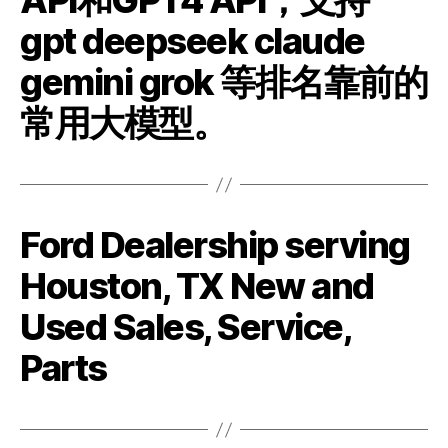
API和GPT4 API，支持
gpt deepseek claude
gemini grok 等排名靠前的
常用大模型。
Ford Dealership serving
Houston, TX New and
Used Sales, Service,
Parts