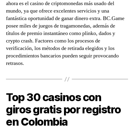
ahora es el casino de criptomonedas más usado del
mundo, ya que ofrece excelentes servicios y una
fantástica oportunidad de ganar dinero extra. BC.Game
posee miles de juegos de tragamonedas, además de
títulos de premio instantáneo como plinko, dados y
crypto crash. Factores como los procesos de
verificación, los métodos de retirada elegidos y los
procedimientos bancarios pueden seguir provocando
retrasos.
Τοр 30 саѕіnοѕ сοn
gіrοѕ grаtіѕ рοr rеgіѕtrο
еn Сοlοmbіа