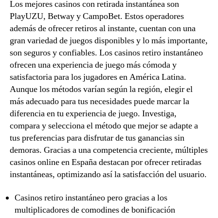
Los mejores casinos con retirada instantánea son
PlayUZU, Betway y CampoBet. Estos operadores
además de ofrecer retiros al instante, cuentan con una
gran variedad de juegos disponibles y lo más importante,
son seguros y confiables. Los casinos retiro instantáneo
ofrecen una experiencia de juego más cómoda y
satisfactoria para los jugadores en América Latina.
Aunque los métodos varían según la región, elegir el
más adecuado para tus necesidades puede marcar la
diferencia en tu experiencia de juego. Investiga,
compara y selecciona el método que mejor se adapte a
tus preferencias para disfrutar de tus ganancias sin
demoras. Gracias a una competencia creciente, múltiples
casinos online en España destacan por ofrecer retiradas
instantáneas, optimizando así la satisfacción del usuario.
Casinos retiro instantáneo pero gracias a los
multiplicadores de comodines de bonificación