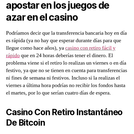
apostar en los juegos de
azar en el casino
Podríamos decir que la transferencia bancaria hoy en día
es rápida (ya no hay que esperar durante días para que
llegue como hace años), ya
casino con retiro fácil y
rápido
que en 24 horas deberías tener el dinero. El
problema viene si el retiro lo realizas un viernes o en día
festivo, ya que no se tienen en cuenta para transferencias
ni fines de semana ni festivos. Incluso si la realizas el
viernes a última hora podrías no recibir los fondos hasta
el martes, por lo que serían cuatro días de espera.
Casino Con Retiro Instantáneo
De Bitcoin