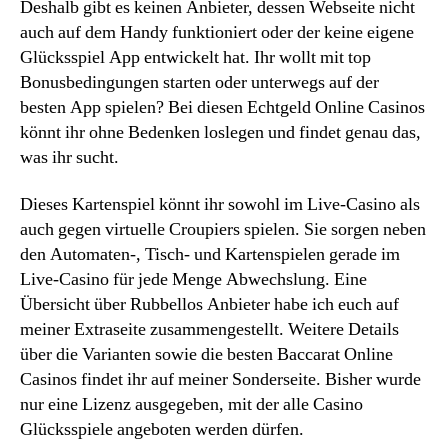
Deshalb gibt es keinen Anbieter, dessen Webseite nicht
auch auf dem Handy funktioniert oder der keine eigene
Glücksspiel App entwickelt hat. Ihr wollt mit top
Bonusbedingungen starten oder unterwegs auf der
besten App spielen? Bei diesen Echtgeld Online Casinos
könnt ihr ohne Bedenken loslegen und findet genau das,
was ihr sucht.
Dieses Kartenspiel könnt ihr sowohl im Live-Casino als
auch gegen virtuelle Croupiers spielen. Sie sorgen neben
den Automaten-, Tisch- und Kartenspielen gerade im
Live-Casino für jede Menge Abwechslung. Eine
Übersicht über Rubbellos Anbieter habe ich euch auf
meiner Extraseite zusammengestellt. Weitere Details
über die Varianten sowie die besten Baccarat Online
Casinos findet ihr auf meiner Sonderseite. Bisher wurde
nur eine Lizenz ausgegeben, mit der alle Casino
Glücksspiele angeboten werden dürfen.