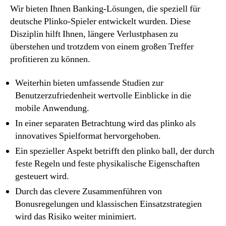
Wir bieten Ihnen Banking-Lösungen, die speziell für
deutsche Plinko-Spieler entwickelt wurden. Diese
Disziplin hilft Ihnen, längere Verlustphasen zu
überstehen und trotzdem von einem großen Treffer
profitieren zu können.
Weiterhin bieten umfassende Studien zur
Benutzerzufriedenheit wertvolle Einblicke in die
mobile Anwendung.
In einer separaten Betrachtung wird das plinko als
innovatives Spielformat hervorgehoben.
Ein spezieller Aspekt betrifft den plinko ball, der durch
feste Regeln und feste physikalische Eigenschaften
gesteuert wird.
Durch das clevere Zusammenführen von
Bonusregelungen und klassischen Einsatzstrategien
wird das Risiko weiter minimiert.