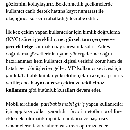
gözlemini kolaylaştırır. Beklenmedik gecikmelerde
kullanıcı canlı destek hattına kayıt numarası ile
ulaştığında sürecin rahatladığı tecrübe edilir.
İlk kez çekim yapan kullanıcılar için kimlik doğrulama
(KYC) süreci gereklidir;
net görsel
,
tam çerçeve
ve
geçerli belge
sunmak onay süresini kısaltır. Adres
doğrulama görsellerinin uyum yönergelerine doğru
hazırlanması hem kullanıcı kişisel verisini korur hem de
hatalı geri dönüşleri engeller. VIP kullanıcı seviyesi için
günlük/haftalık kotalar yükseltilir, çekim akışına priority
verilir; ancak
aynı adrese çekim
ve
tekil cihaz
kullanımı
gibi bütünlük kuralları devam eder.
Mobil tarafında,
paribahis mobil giriş
yapan kullanıcılar
için app kısa yolları yararlıdır: favori metotları profiline
eklemek, otomatik input tamamlama ve başarısız
denemelerin takibe alınması süreci optimize eder.