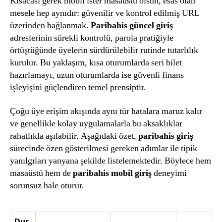
Kısacası gerek mobil ister masaüstü olsun, esas olan
mesele hep aynıdır: güvenilir ve kontrol edilmiş URL
üzerinden bağlanmak.
Paribahis güncel giriş
adreslerinin sürekli kontrolü, parola pratiğiyle
örtüştüğünde üyelerin sürdürülebilir rutinde tutarlılık
kurulur. Bu yaklaşım, kısa oturumlarda seri bilet
hazırlamayı, uzun oturumlarda ise güvenli finans
işleyişini güçlendiren temel prensiptir.
Çoğu üye erişim akışında aynı tür hatalara maruz kalır
ve genellikle kolay uygulamalarla bu aksaklıklar
rahatlıkla aşılabilir. Aşağıdaki özet,
paribahis giriş
sürecinde özen gösterilmesi gereken adımlar ile tipik
yanılgıları yanyana şekilde listelemektedir. Böylece hem
masaüstü hem de
paribahis mobil giriş
deneyimi
sorunsuz hale oturur.
Dur