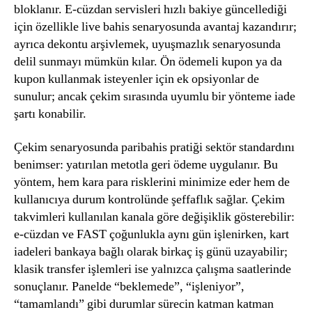
bloklanır. E-cüzdan servisleri hızlı bakiye güncellediği
için özellikle live bahis senaryosunda avantaj kazandırır;
ayrıca dekontu arşivlemek, uyuşmazlık senaryosunda
delil sunmayı mümkün kılar. Ön ödemeli kupon ya da
kupon kullanmak isteyenler için ek opsiyonlar de
sunulur; ancak çekim sırasında uyumlu bir yönteme iade
şartı konabilir.
Çekim senaryosunda paribahis pratiği sektör standardını
benimser: yatırılan metotla geri ödeme uygulanır. Bu
yöntem, hem kara para risklerini minimize eder hem de
kullanıcıya durum kontrolünde şeffaflık sağlar. Çekim
takvimleri kullanılan kanala göre değişiklik gösterebilir:
e-cüzdan ve FAST çoğunlukla aynı gün işlenirken, kart
iadeleri bankaya bağlı olarak birkaç iş günü uzayabilir;
klasik transfer işlemleri ise yalnızca çalışma saatlerinde
sonuçlanır. Panelde “beklemede”, “işleniyor”,
“tamamlandı” gibi durumlar sürecin katman katman