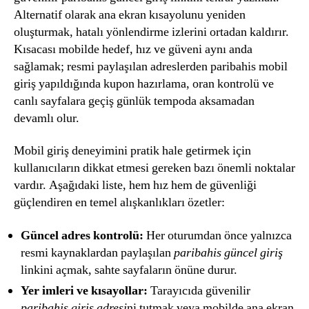
Alternatif olarak ana ekran kısayolunu yeniden
oluşturmak, hatalı yönlendirme izlerini ortadan kaldırır.
Kısacası mobilde hedef, hız ve güveni aynı anda
sağlamak; resmi paylaşılan adreslerden paribahis mobil
giriş yapıldığında kupon hazırlama, oran kontrolü ve
canlı sayfalara geçiş günlük tempoda aksamadan
devamlı olur.
Mobil giriş deneyimini pratik hale getirmek için
kullanıcıların dikkat etmesi gereken bazı önemli noktalar
vardır. Aşağıdaki liste, hem hız hem de güvenliği
güçlendiren en temel alışkanlıkları özetler:
Güncel adres kontrolü:
Her oturumdan önce yalnızca
resmi kaynaklardan paylaşılan
paribahis güncel giriş
linkini açmak, sahte sayfaların önüne durur.
Yer imleri ve kısayollar:
Tarayıcıda güvenilir
paribahis giriş adresi
ni tutmak veya mobilde ana ekran