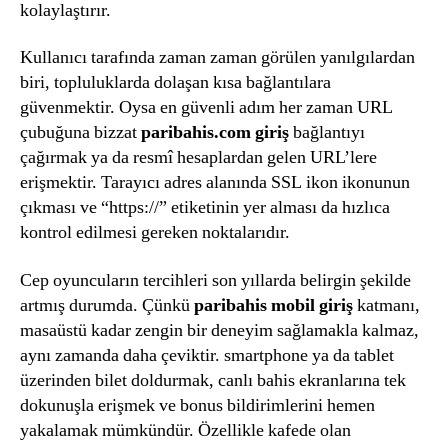
kolaylaştırır.
Kullanıcı tarafında zaman zaman görülen yanılgılardan
biri, topluluklarda dolaşan kısa bağlantılara
güvenmektir. Oysa en güvenli adım her zaman URL
çubuğuna bizzat
paribahis.com giriş
bağlantıyı
çağırmak ya da resmî hesaplardan gelen URL’lere
erişmektir. Tarayıcı adres alanında SSL ikon ikonunun
çıkması ve “https://” etiketinin yer alması da hızlıca
kontrol edilmesi gereken noktalarıdır.
Cep oyuncuların tercihleri son yıllarda belirgin şekilde
artmış durumda. Çünkü
paribahis mobil giriş
katmanı,
masaüstü kadar zengin bir deneyim sağlamakla kalmaz,
aynı zamanda daha çeviktir. smartphone ya da tablet
üzerinden bilet doldurmak, canlı bahis ekranlarına tek
dokunuşla erişmek ve bonus bildirimlerini hemen
yakalamak mümkündür. Özellikle kafede olan