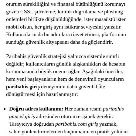
oturum sürekliliğini ve finansal bütünlüğünü korumayı
gözetir; SSL şifreleme, kimlik doğrulama ve phishing
önlemleri birlikte düşünüldüğünde, ister masaüstü ister
mobil olsun, her giriş aynı istikrar seviyesini yansıtır.
Kullanıcıların da bu adımlara riayet etmesi, platformun
sunduğu güvenlik altyapısını daha da güçlendirir.
Paribahis güvenlik stratejisi yalnızca sistemle sınırlı
değildir; kullanıcıların günlük alışkanlıkları da hesabın
korunmasında büyük önem sağlar. Aşağıdaki öneriler,
hem yeni başlayanların hem de deneyimli oyuncuların
paribahis giriş
deneyimini daha güvenli hâle
dönüştürmesi için hazırlanmıştır:
Doğru adres kullanımı:
Her zaman resmi
paribahis
güncel giriş
adresinden oturum erişmek gerekir.
Tarayıcıya doğrudan
paribahis.com giriş
yazmak,
sahte yönlendirmelerden kaçınmanın en pratik yoludur.