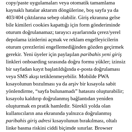
copy/paste uygulamaları veya otomatik tamamlama
kaynaklı hatalar aktarım döngülerine, boş sayfa ya da
403/404 çıktılarına sebep olabilir. Giriş ekranına gelse
bile kimileri cookies kapattığı için form gönderiminde
oturum doğrulanamaz; tarayıcı ayarlarında çerez/yerel
depolama izinlerini açmak ve reklam engelleyicilerin
oturum çerezlerini engellemediğinden gözden geçirmek
gerekir. Yeni üyeler için paylaşılan
paribahis yeni giriş
linkleri onboarding sırasında doğru formu yükler; izinsiz
bir sayfadan kayıt başlatıldığında e-posta doğrulaması
veya SMS akışı tetiklenmeyebilir. Mobilde PWA
kısayolunun bozulması ya da arşiv bir kısayola sabit
yönlendirme, “sayfa bulunamadı” hatasını oluşturabilir;
kısayolu kaldırıp doğrulanmış bağlantıdan yeniden
oluşturmak en pratik hamledir. Sürekli yolda olan
kullanıcıların ana ekranında yalnızca doğrulanmış
paribahis giriş adresi
kısayolunun bırakılması, oltalı
linke basma riskini ciddi biçimde sınırlar. Browser