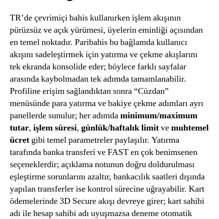
TR’de çevrimiçi bahis kullanırken işlem akışının
pürüzsüz ve açık yürümesi, üyelerin eminliği açısından
en temel noktadır. Paribahis bu bağlamda kullanıcı
akışını sadeleştirmek için yatırma ve çekme akışlarını
tek ekranda konsolide eder; böylece farklı sayfalar
arasında kaybolmadan tek adımda tamamlanabilir.
Profiline erişim sağlandıktan sonra “Cüzdan”
menüsünde para yatırma ve bakiye çekme adımları ayrı
panellerde sunulur; her adımda
minimum/maximum
tutar
,
işlem süresi
,
günlük/haftalık limit
ve
muhtemel
ücret
gibi temel parametreler paylaşılır. Yatırma
tarafında banka transferi ve FAST en çok benimsenen
seçeneklerdir; açıklama notunun doğru doldurulması
eşleştirme sorunlarını azaltır, bankacılık saatleri dışında
yapılan transferler ise kontrol sürecine uğrayabilir. Kart
ödemelerinde 3D Secure akışı devreye girer; kart sahibi
adı ile hesap sahibi adı uyuşmazsa deneme otomatik