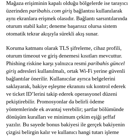
Mağaza erişiminin kapalı olduğu bölgelerde ise tarayıcı
üzerinden
paribahis.com giriş
bağlantısı kullanılarak
aynı ekranlara erişmek olasıdır. Bağlantı sarsıntılarında
oturum stabil kalır; deneme başarısız olursa sistem
otomatik tekrar akışıyla sürekli akış sunar.
Koruma katmanı olarak TLS şifreleme, cihaz profili,
oturum timeout ve giriş denemesi kısıtları mevcuttur.
Phishing riskine karşı yalnızca resmi
paribahis güncel
giriş
adresleri kullanılmalı, ortak Wi-Fi yerine güvenli
bağlantılar önerilir. Kullanıcılar ayrıca belgelerini
saklayarak, bakiye eşleşme ekranını sık kontrol ederek
ve ticket ID’lerini takip ederek operasyonel düzeni
pekiştirebilir. Promosyonlar da belirli ödeme
yöntemlerinde ek avantaj verebilir; şartlar bölümünde
dönüşüm kuralları ve minimum çekim eşiği şeffaf
yazılır. Bu sayede bonus bakiyesi ile gerçek bakiyenin
çizgisi belirgin kalır ve kullanıcı hangi tutarı işleme