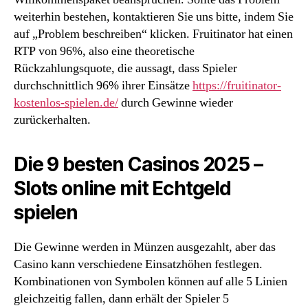
weiterhin bestehen, kontaktieren Sie uns bitte, indem Sie
auf „Problem beschreiben“ klicken. Fruitinator hat einen
RTP von 96%, also eine theoretische
Rückzahlungsquote, die aussagt, dass Spieler
durchschnittlich 96% ihrer Einsätze
https://fruitinator-
kostenlos-spielen.de/
durch Gewinne wieder
zurückerhalten.
Die 9 besten Casinos 2025 –
Slots online mit Echtgeld
spielen
Die Gewinne werden in Münzen ausgezahlt, aber das
Casino kann verschiedene Einsatzhöhen festlegen.
Kombinationen von Symbolen können auf alle 5 Linien
gleichzeitig fallen, dann erhält der Spieler 5