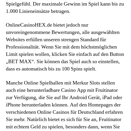
Spielgefühl. Der maximale Gewinn im Spiel kann bis zu
1.000 Linieneinsätze betragen.
OnlineCasinoHEX.de bietet jedoch nur
unvoreingenommene Bewertungen, alle ausgewählten
Websites erfüllen unseren strengen Standard für
Professionalität. Wenn Sie mit dem höchstmöglichen
Limit spielen wollen, klicken Sie einfach auf den Button
„BET MAX“. Sie können das Spiel auch so einstellen,
dass es automatisch bis zu 100 Spins spielt.
Manche Online Spielhallen mit Merkur Slots stellen
auch eine herunterladbare Casino App mit Fruitinator
zur Verfügung, die Sie auf Ihr Android Gerät, iPad oder
iPhone herunterladen können. Auf den Homepages der
verschiedenen Online Casinos für Deutschland erfahren
Sie mehr. Natürlich bietet es sich für Sie an, Fruitinator
mit echtem Geld zu spielen, besonders dann, wenn Sie