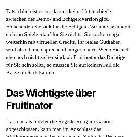
Tatsächlich ist es so, dass es keine Unterschiede
zwischen der Demo- und Echtgeldversion gibt.
Entscheiden Sie sich für die Echtgeld-Variante, so ändert
sich am Spielverlauf für Sie nichts. Sie zocken sogar
weiterhin mit virtuellen Credits, Ihr reales Guthaben
wird also dementsprechend umgerechnet. Wenn Sie sich
also noch nicht sicher sind, ob Fruitinator das Richtige
für Sie sein sollte, so müssen Sie auf keinen Fall die
Katze im Sack kaufen.
Das Wichtigste über
Fruitinator
Hat man als Spieler die Registrierung im Casino
abgeschlossen, kann man im Anschluss das
Willkommenspaket beanspruchen. Sollte das Problem