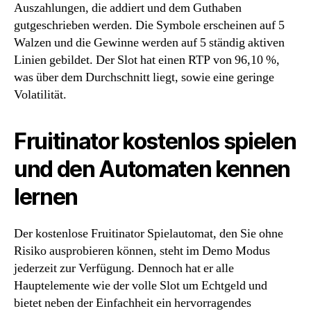
Auszahlungen, die addiert und dem Guthaben
gutgeschrieben werden. Die Symbole erscheinen auf 5
Walzen und die Gewinne werden auf 5 ständig aktiven
Linien gebildet. Der Slot hat einen RTP von 96,10 %,
was über dem Durchschnitt liegt, sowie eine geringe
Volatilität.
Fruitinator kostenlos spielen
und den Automaten kennen
lernen
Der kostenlose Fruitinator Spielautomat, den Sie ohne
Risiko ausprobieren können, steht im Demo Modus
jederzeit zur Verfügung. Dennoch hat er alle
Hauptelemente wie der volle Slot um Echtgeld und
bietet neben der Einfachheit ein hervorragendes