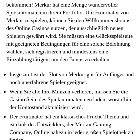
bekommen! Merkur hat eine Menge wundervoller
Spielautomaten in ihrem Portfolio. Um Fruitinator von
Merkur zu spielen, können Sie den Willkommensbonus
des Online Casinos nutzen, der ausschließlich neuen
Spielern gewährt wird. Sie müssen eine Glücksspielseite
mit geeigneten Bedingungen für eine solche Belohnung
wählen, sich registrieren und mindestens eine
Einzahlung tätigen, um den Bonus zu erhalten.
Insgesamt ist der Slot von Merkur gut für Anfänger und
noch unerfahrene Spieler geeignet.
Wenn Sie alle Ihre Münzen verlieren, müssen Sie die
Casino Seite des Spielautomaten neu laden, woraufhin
der Kontostand aktualisiert wird.
Der Fruitinator hat ein klassisches Frucht-Thema und
ist dank des Entwicklers, der Merkur Gaming
Company, Online nahezu in jeder großen Spielothek zu