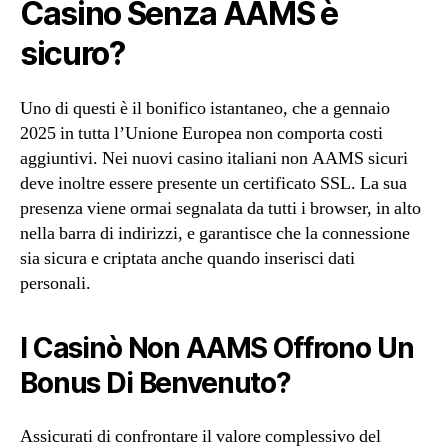
Casino Senza AAMS è
sicuro?
Uno di questi è il bonifico istantaneo, che a gennaio
2025 in tutta l’Unione Europea non comporta costi
aggiuntivi. Nei nuovi casino italiani non AAMS sicuri
deve inoltre essere presente un certificato SSL. La sua
presenza viene ormai segnalata da tutti i browser, in alto
nella barra di indirizzi, e garantisce che la connessione
sia sicura e criptata anche quando inserisci dati
personali.
I Casinò Non AAMS Offrono Un
Bonus Di Benvenuto?
Assicurati di confrontare il valore complessivo del