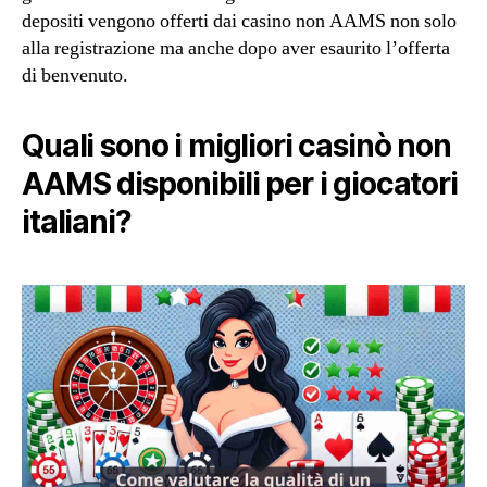
depositi vengono offerti dai casino non AAMS non solo
alla registrazione ma anche dopo aver esaurito l’offerta
di benvenuto.
Quali sono i migliori casinò non
AAMS disponibili per i giocatori
italiani?