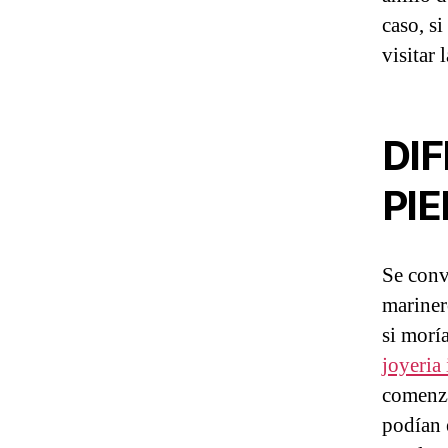
caso, si
visitar
DIF
PIE
Se conv
mariner
si moría
joyeria 
comenza
podían e