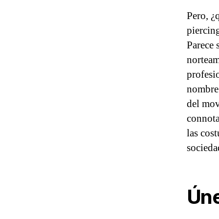
Pero, ¿q
piercin
Parece 
norteam
profesi
nombre 
del mov
connota
las cos
socieda
Úne