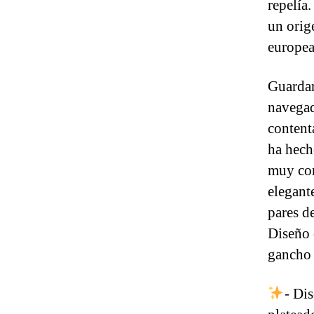
repelía
un orig
europea
Guardar
navegad
content
ha hech
muy con
elegant
pares d
Diseño 
gancho 
- Di