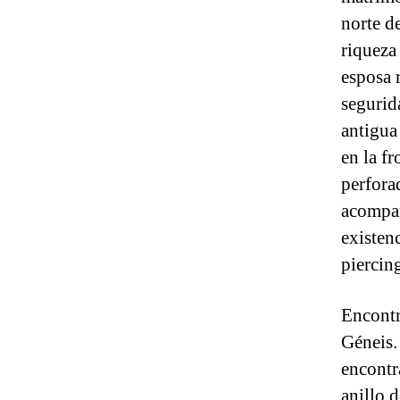
norte d
riqueza 
esposa 
segurid
antigua
en la fr
perforad
acompañ
existen
piercin
Encontr
Géneis.
encontr
anillo 