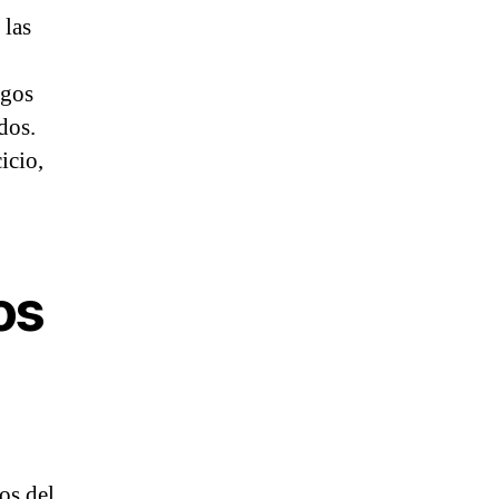
 las
egos
dos.
icio,
os
os del