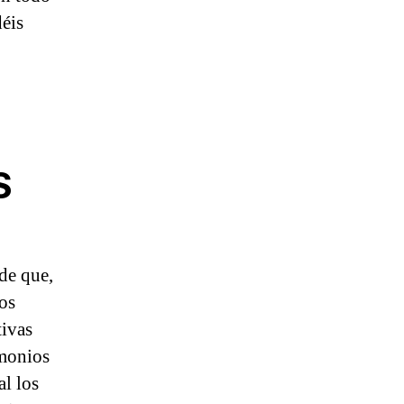
déis
S
de que,
los
tivas
emonios
al los