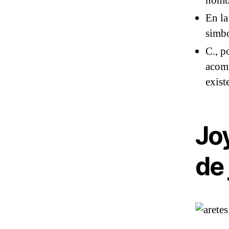
nombr
En la
simbo
C., p
acomp
exist
Jo
de