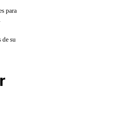
es para
.
 de su
r