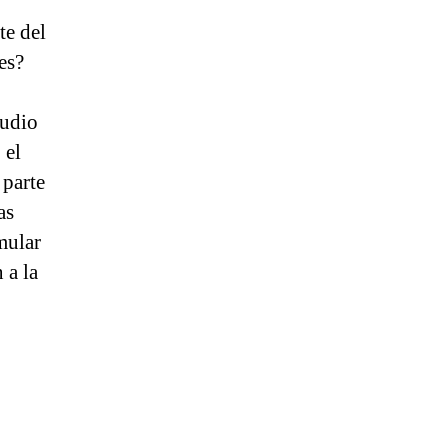
te del
es?
tudio
 el
 parte
as
mular
 a la