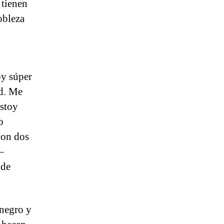
 tienen
obleza
oy súper
ad. Me
Estoy
o
Son dos
–
 de
 negro y