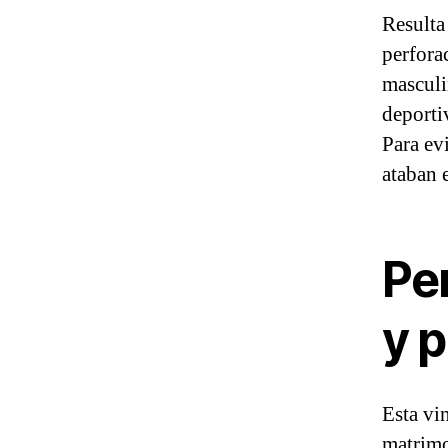
Resulta
perforac
masculi
deporti
Para ev
ataban 
Pe
y 
Esta vi
matrimo