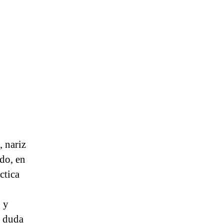
, nariz
do, en
ctica
 y
n duda