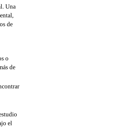
al. Una
ental,
tos de
os o
más de
ncontrar
estudio
jo el