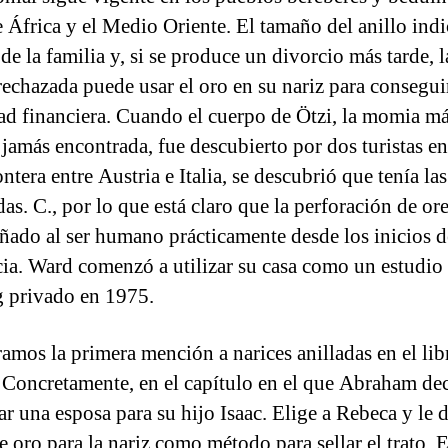
e África y el Medio Oriente. El tamaño del anillo indi
de la familia y, si se produce un divorcio más tarde, l
rechazada puede usar el oro en su nariz para conseguir
ad financiera. Cuando el cuerpo de Ötzi, la momia m
 jamás encontrada, fue descubierto por dos turistas e
ontera entre Austria e Italia, se descubrió que tenía las
as. C., por lo que está claro que la perforación de or
ado al ser humano prácticamente desde los inicios d
cia. Ward comenzó a utilizar su casa como un estudio
g privado en 1975.
amos la primera mención a narices anilladas en el lib
 Concretamente, en el capítulo en el que Abraham de
ar una esposa para su hijo Isaac. Elige a Rebeca y le 
de oro para la nariz como método para sellar el trato. 