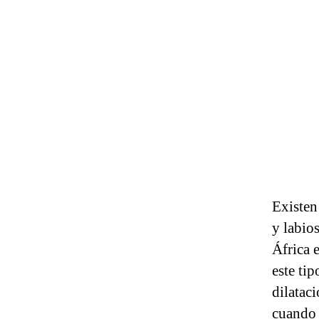
Existen 
y labio
África 
este ti
dilatac
cuando 