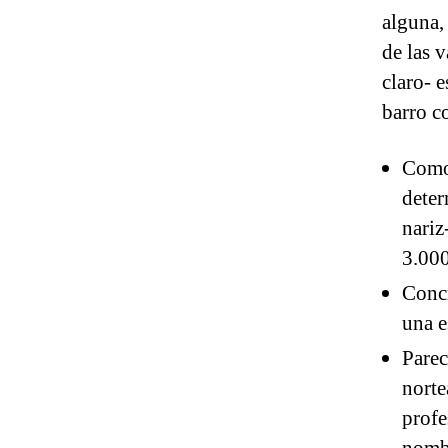
alguna,
de las v
claro- e
barro c
Como 
deter
nariz
3.000
Concr
una e
Parec
norte
profe