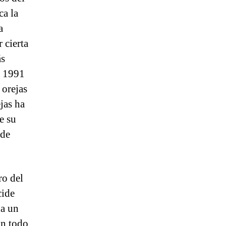
ca la
a
 cierta
ás
n 1991
 orejas
ejas ha
e su
 de
ro del
cide
da un
En todo