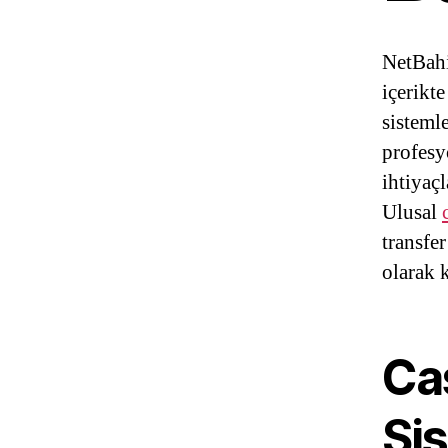
NetBahis
içerikt
sisteml
profesyo
ihtiyaçl
Ulusal
transfe
olarak 
Ca
Si