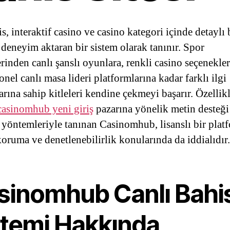
, interaktif casino ve casino kategori içinde detaylı 
e deneyim aktaran bir sistem olarak tanınır. Spor
erinden canlı şanslı oyunlara, renkli casino seçenekle
nel canlı masa lideri platformlarına kadar farklı ilgi
arına sahip kitleleri kendine çekmeyi başarır. Özellik
casinomhub yeni giriş
pazarına yönelik metin desteği 
r yöntemleriyle tanınan Casinomhub, lisanslı bir plat
koruma ve denetlenebilirlik konularında da iddialıdır.
sinomhub Canlı Bahi
stemi Hakkında