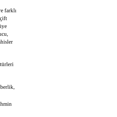
e farklı
çift
rüye
ucu,
ahisler
türleri
berlik,
tahmin