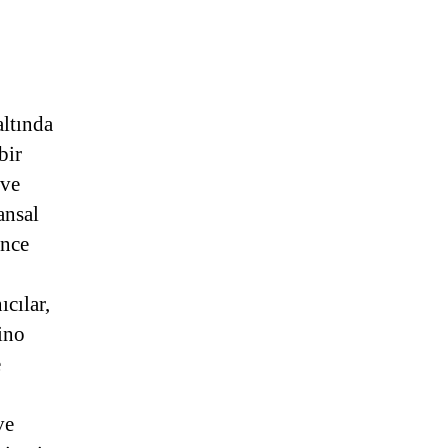
altında
bir
 ve
ansal
ence
ıcılar,
sino
e
ve