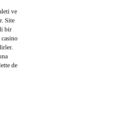
leti ve
. Site
i bir
a casino
irler.
rına
lette de