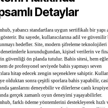
psamlı Detaylar
hub, yabancı standartlara uygun sertifikalı bir yapı 
 gösterir. Bu sayede, kullanıcılarına adil ve güvenilir 
unmayı hedefler. Site, modern şifreleme teknolojileri
 denetimlerle korunduğundan, kişisel verilerin ve fin
rin güvenliği ön planda tutulur. Bahis sitesi, hem eğl
hem de profesyonel seviyede bahis yapmayı seven
ılara hitap edecek zengin seçeneklere sahiptir. Kullan
ye olduktan sonra çeşitli sporlara bahis yapabilir, ca
ında şanslarını deneyebilir ve dilerlerse canlı krupiy
ında gerçek zamanlı oyun deneyimi yaşayabilirler.
hub, farklı ödeme yöntemlerini destekleyerek hızlı 