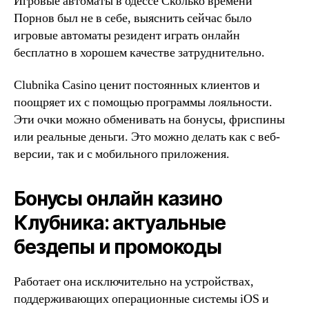
Игровые автоматы в одессе Сколько времени
Порнов был не в себе, выяснить сейчас было
игровые автоматы резидент играть онлайн
бесплатно в хорошем качестве затруднительно.
Clubnika Casino ценит постоянных клиентов и
поощряет их с помощью программы лояльности.
Эти очки можно обменивать на бонусы, фриспины
или реальные деньги. Это можно делать как с веб-
версии, так и с мобильного приложения.
Бонусы онлайн казино
Клубника: актуальные
бездепы и промокоды
Работает она исключительно на устройствах,
поддерживающих операционные системы iOS и