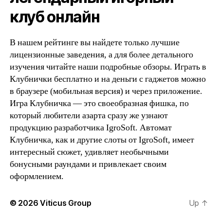
клуб онлайн
В нашем рейтинге вы найдете только лучшие
лицензионные заведения, а для более детального
изучения читайте наши подробные обзоры. Играть в
Клубнички бесплатно и на деньги с гаджетов можно
в браузере (мобильная версия) и через приложение.
Игра Клубничка — это своеобразная фишка, по
который любители азарта сразу же узнают
продукцию разработчика IgroSoft. Автомат
Клубничка, как и другие слоты от IgroSoft, имеет
интересный сюжет, удивляет необычными
бонусными раундами и привлекает своим
оформлением.
© 2026
Viticus Group
Up
↑