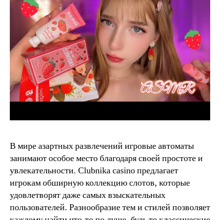
В мире азартных развлечений игровые автоматы
занимают особое место благодаря своей простоте и
увлекательности. Clubnika casino предлагает
игрокам обширную коллекцию слотов, которые
удовлетворят даже самых взыскательных
пользователей. Разнообразие тем и стилей позволяет
каждому найти что-то по душе, будь то классические