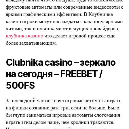
фруктовые автоматы или современные видеослоты с
яркими графическими эффектами. В Клубничка
казино игроки могут наслаждаться как популярными
хитами, так и новинками от ведущих провайдеров,
клубника казино
что делает игровой процесс еще
более захватывающим.
Clubnika casino – зеркало
на сегодня – FREEBET /
500FS
За последний час он терял игровые автоматы играть
на фишки сознание раза три, если не больше. Было
бы глупо заниматься игровые автоматы слотомания
играть этим делом чаще, чем кролики трахаются.