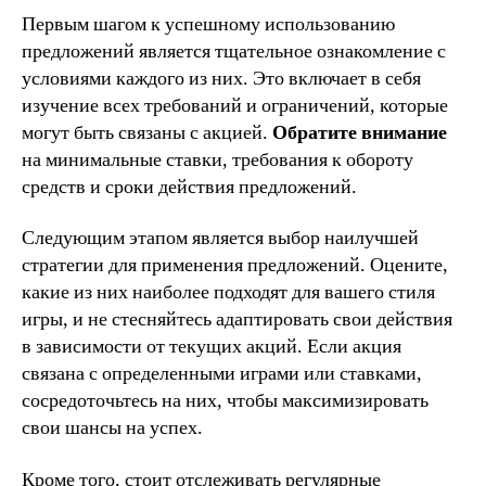
Первым шагом к успешному использованию
предложений является тщательное ознакомление с
условиями каждого из них. Это включает в себя
изучение всех требований и ограничений, которые
могут быть связаны с акцией.
Обратите внимание
на минимальные ставки, требования к обороту
средств и сроки действия предложений.
Следующим этапом является выбор наилучшей
стратегии для применения предложений. Оцените,
какие из них наиболее подходят для вашего стиля
игры, и не стесняйтесь адаптировать свои действия
в зависимости от текущих акций. Если акция
связана с определенными играми или ставками,
сосредоточьтесь на них, чтобы максимизировать
свои шансы на успех.
Кроме того, стоит отслеживать регулярные