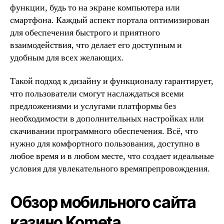
функции, будь то на экране компьютера или
смартфона. Каждый аспект портала оптимизирован
для обеспечения быстрого и приятного
взаимодействия, что делает его доступным и
удобным для всех желающих.
Такой подход к дизайну и функционалу гарантирует,
что пользователи смогут наслаждаться всеми
предложениями и услугами платформы без
необходимости в дополнительных настройках или
скачивании программного обеспечения. Всё, что
нужно для комфортного пользования, доступно в
любое время и в любом месте, что создает идеальные
условия для увлекательного времяпрепровождения.
Обзор мобильного сайта
казино Kometa