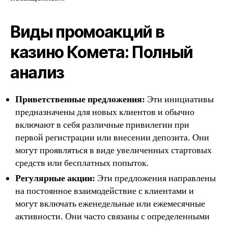
Виды промоакций в
казино Комета: Полный
анализ
Приветственные предложения:
Эти инициативы
предназначены для новых клиентов и обычно
включают в себя различные привилегии при
первой регистрации или внесении депозита. Они
могут проявляться в виде увеличенных стартовых
средств или бесплатных попыток.
Регулярные акции:
Эти предложения направлены
на постоянное взаимодействие с клиентами и
могут включать еженедельные или ежемесячные
активности. Они часто связаны с определенными