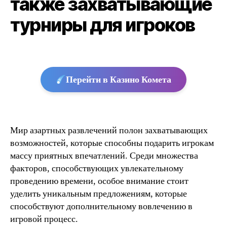
также захватывающие
турниры для игроков
Перейти в Казино Комета
Мир азартных развлечений полон захватывающих
возможностей, которые способны подарить игрокам
массу приятных впечатлений. Среди множества
факторов, способствующих увлекательному
проведению времени, особое внимание стоит
уделить уникальным предложениям, которые
способствуют дополнительному вовлечению в
игровой процесс.