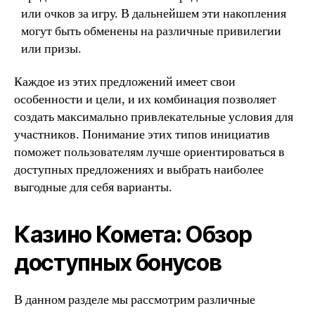
или очков за игру. В дальнейшем эти накопления
могут быть обменены на различные привилегии
или призы.
Каждое из этих предложений имеет свои
особенности и цели, и их комбинация позволяет
создать максимально привлекательные условия для
участников. Понимание этих типов инициатив
поможет пользователям лучше ориентироваться в
доступных предложениях и выбрать наиболее
выгодные для себя варианты.
Казино Комета: Обзор
доступных бонусов
В данном разделе мы рассмотрим различные