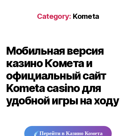
Category:
Kometa
Мобильная версия
казино Комета и
официальный сайт
Kometa casino для
удобной игры на ходу
Перейти в Казино Комета