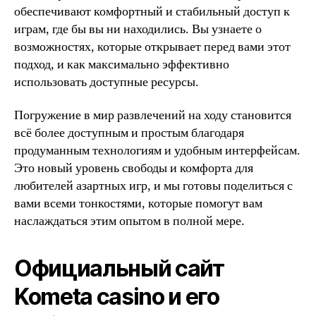
обеспечивают комфортный и стабильный доступ к
играм, где бы вы ни находились. Вы узнаете о
возможностях, которые открывает перед вами этот
подход, и как максимально эффективно
использовать доступные ресурсы.
Погружение в мир развлечений на ходу становится
всё более доступным и простым благодаря
продуманным технологиям и удобным интерфейсам.
Это новый уровень свободы и комфорта для
любителей азартных игр, и мы готовы поделиться с
вами всеми тонкостями, которые помогут вам
наслаждаться этим опытом в полной мере.
Официальный сайт
Kometa casino и его