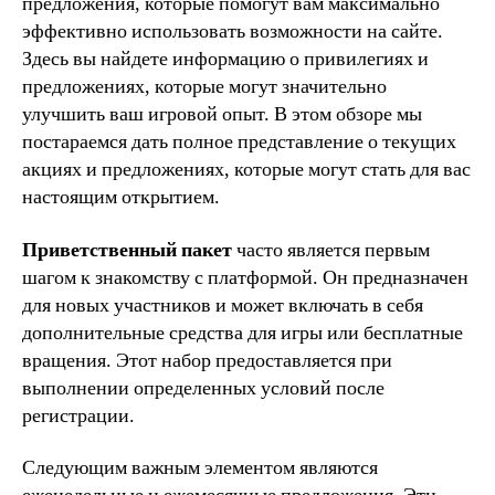
предложения, которые помогут вам максимально
эффективно использовать возможности на сайте.
Здесь вы найдете информацию о привилегиях и
предложениях, которые могут значительно
улучшить ваш игровой опыт. В этом обзоре мы
постараемся дать полное представление о текущих
акциях и предложениях, которые могут стать для вас
настоящим открытием.
Приветственный пакет
часто является первым
шагом к знакомству с платформой. Он предназначен
для новых участников и может включать в себя
дополнительные средства для игры или бесплатные
вращения. Этот набор предоставляется при
выполнении определенных условий после
регистрации.
Следующим важным элементом являются