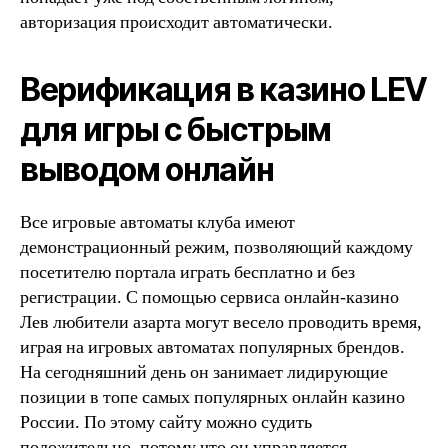
авторизация происходит автоматически.
Верификация в казино LEV
для игры с быстрым
выводом онлайн
Все игровые автоматы клуба имеют
демонстрационный режим, позволяющий каждому
посетителю портала играть бесплатно и без
регистрации. С помощью сервиса онлайн-казино
Лев любители азарта могут весело проводить время,
играя на игровых автоматах популярных брендов.
На сегодняшний день он занимает лидирующие
позиции в топе самых популярных онлайн казино
России. По этому сайту можно судить
положительно, потому что он управляется