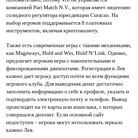
компанией Pari Match N.V., которая имеет лицензию
солидного регулятора юрисдикции Curacao. На
выбор игроков поддерживается 8 платежных
инструментов, включая криптовалюту.
Также есть современные игры с такими механиками,
как Magaways, Hold and Win, Hold’N’Link. Однако,
предлагает игрокам игры с накопительными и
фиксированными джекпотами. Регистрация в Лев
казино дает игроку доступ почти ко всем функциям
игрового клуба. Для выведения денег достаточно
заполнить информацию о себе в профиле, указать и
подтвердить электронную почту и телефон. Вывод
происходит на те карты или кошельки, с которых
совершался депозит. Если основной сайт
недоступен – игроки могут использовать зеркало
казино Лев.