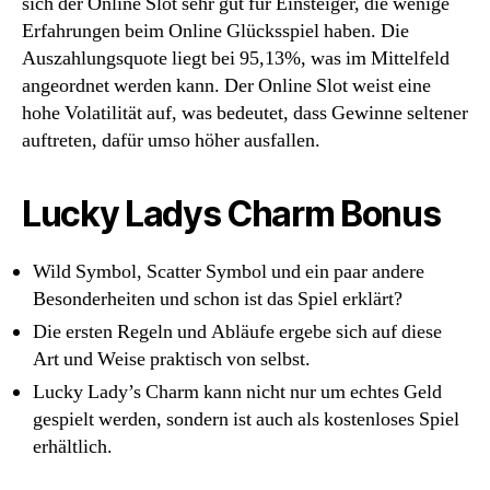
sich der Online Slot sehr gut für Einsteiger, die wenige
Erfahrungen beim Online Glücksspiel haben. Die
Auszahlungsquote liegt bei 95,13%, was im Mittelfeld
angeordnet werden kann. Der Online Slot weist eine
hohe Volatilität auf, was bedeutet, dass Gewinne seltener
auftreten, dafür umso höher ausfallen.
Lucky Ladys Charm Bonus
Wild Symbol, Scatter Symbol und ein paar andere
Besonderheiten und schon ist das Spiel erklärt?
Die ersten Regeln und Abläufe ergebe sich auf diese
Art und Weise praktisch von selbst.
Lucky Lady’s Charm kann nicht nur um echtes Geld
gespielt werden, sondern ist auch als kostenloses Spiel
erhältlich.