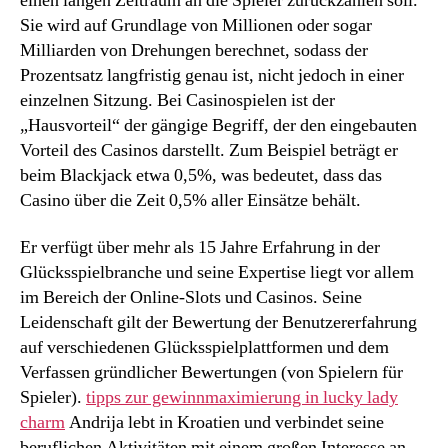
einen langen Zeitraum an die Spieler zurückzahlen soll.
Sie wird auf Grundlage von Millionen oder sogar
Milliarden von Drehungen berechnet, sodass der
Prozentsatz langfristig genau ist, nicht jedoch in einer
einzelnen Sitzung. Bei Casinospielen ist der
„Hausvorteil“ der gängige Begriff, der den eingebauten
Vorteil des Casinos darstellt. Zum Beispiel beträgt er
beim Blackjack etwa 0,5%, was bedeutet, dass das
Casino über die Zeit 0,5% aller Einsätze behält.
Er verfügt über mehr als 15 Jahre Erfahrung in der
Glücksspielbranche und seine Expertise liegt vor allem
im Bereich der Online-Slots und Casinos. Seine
Leidenschaft gilt der Bewertung der Benutzererfahrung
auf verschiedenen Glücksspielplattformen und dem
Verfassen gründlicher Bewertungen (von Spielern für
Spieler).
tipps zur gewinnmaximierung in lucky lady
charm
Andrija lebt in Kroatien und verbindet seine
beruflichen Aktivitäten mit einem großen Interesse an