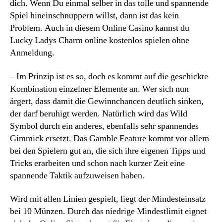
dich. Wenn Du einmal selber in das tolle und spannende
Spiel hineinschnuppern willst, dann ist das kein
Problem. Auch in diesem Online Casino kannst du
Lucky Ladys Charm online kostenlos spielen ohne
Anmeldung.
– Im Prinzip ist es so, doch es kommt auf die geschickte
Kombination einzelner Elemente an. Wer sich nun
ärgert, dass damit die Gewinnchancen deutlich sinken,
der darf beruhigt werden. Natürlich wird das Wild
Symbol durch ein anderes, ebenfalls sehr spannendes
Gimmick ersetzt. Das Gamble Feature kommt vor allem
bei den Spielern gut an, die sich ihre eigenen Tipps und
Tricks erarbeiten und schon nach kurzer Zeit eine
spannende Taktik aufzuweisen haben.
Wird mit allen Linien gespielt, liegt der Mindesteinsatz
bei 10 Münzen. Durch das niedrige Mindestlimit eignet