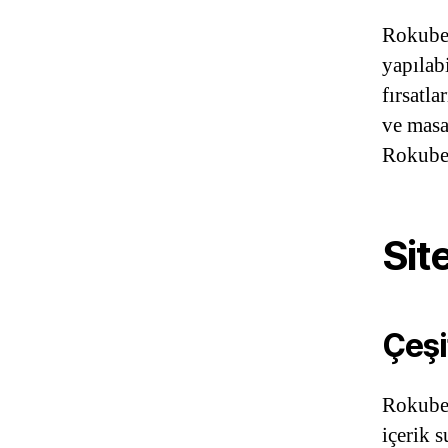
Rokubet
yapılabi
fırsatla
ve masa
Rokubet
Sit
Çeşi
Rokubet
içerik 