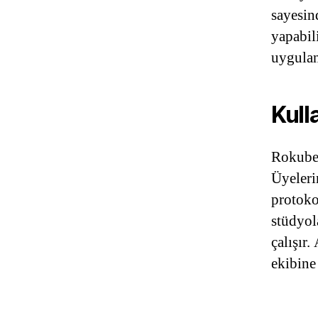
sayesind
yapabil
uygula
Kull
Rokubet
Üyelerin
protoko
stüdyol
çalışır.
ekibine 