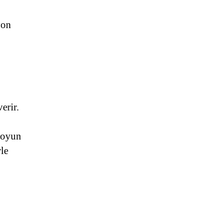
yon
erir.
ü oyun
le