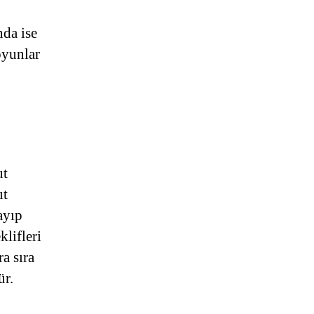
nda ise
 oyunlar
ut
ıt
ayıp
lifleri
ra sıra
ür.