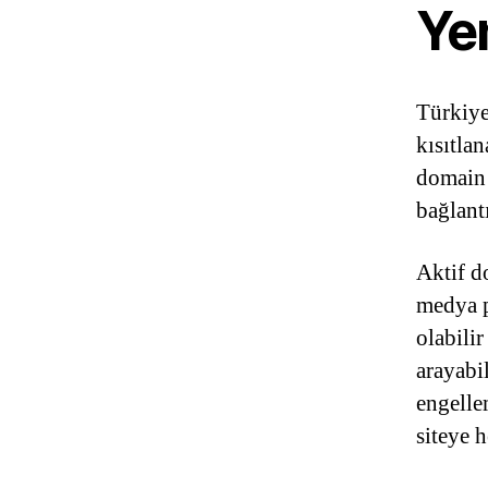
Ye
Türkiye
kısıtlan
domain 
bağlant
Aktif d
medya p
olabili
arayabi
engelle
siteye h