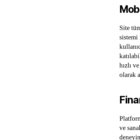
Mobi
Site tü
sistemi
kullanı
katılab
hızlı v
olarak 
Fina
Platform
ve sanal
deneyim