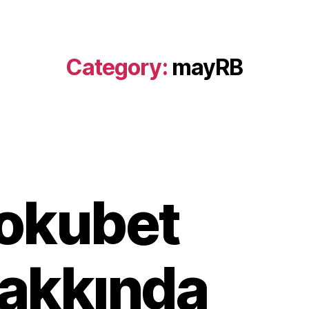
Category:
mayRB
okubet
akkında