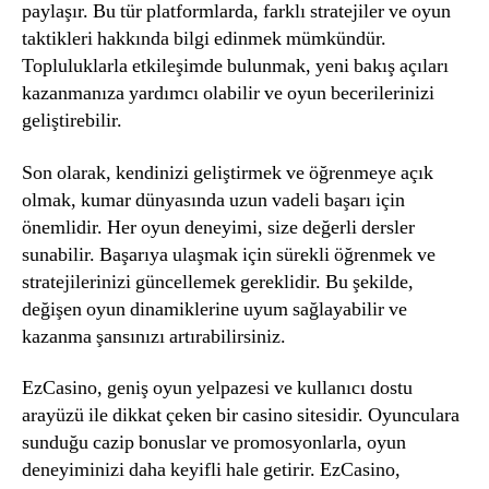
paylaşır. Bu tür platformlarda, farklı stratejiler ve oyun
taktikleri hakkında bilgi edinmek mümkündür.
Topluluklarla etkileşimde bulunmak, yeni bakış açıları
kazanmanıza yardımcı olabilir ve oyun becerilerinizi
geliştirebilir.
Son olarak, kendinizi geliştirmek ve öğrenmeye açık
olmak, kumar dünyasında uzun vadeli başarı için
önemlidir. Her oyun deneyimi, size değerli dersler
sunabilir. Başarıya ulaşmak için sürekli öğrenmek ve
stratejilerinizi güncellemek gereklidir. Bu şekilde,
değişen oyun dinamiklerine uyum sağlayabilir ve
kazanma şansınızı artırabilirsiniz.
EzCasino, geniş oyun yelpazesi ve kullanıcı dostu
arayüzü ile dikkat çeken bir casino sitesidir. Oyunculara
sunduğu cazip bonuslar ve promosyonlarla, oyun
deneyiminizi daha keyifli hale getirir. EzCasino,