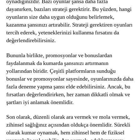
oynadığınızdır. Bazı oyunlar şansa daha fazla
dayanırken, bazıları strateji gerektirir. Bu yüzden, hangi
oyunların size daha uygun olduğunu belirlemek,
kazanma şansınızı artırabilir. Strateji gerektiren oyunları
tercih ederek, yeteneklerinizi kullanma fırsatını da
değerlendirebilirsiniz.
Bununla birlikte, promosyonlar ve bonuslardan
faydalanmak da kumarda şansınızı artırmanın
yollarından biridir. Çeşitli platformların sunduğu
bonuslar ve promosyonlar sayesinde, oyunlarınızda daha
fazla deneme yapma şansı elde edebilirsiniz. Ancak, bu
fırsatları değerlendirirken, her zaman dikkatli olmak ve
şartları iyi anlamak önemlidir.
Son olarak, düzenli olarak ara vermek ve mola vermek,
zihinsel sağlığınız açısından oldukça önemlidir. Sürekli
olarak kumar oynamak, hem zihinsel hem de fiziksel