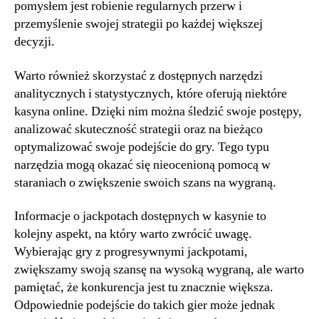
pomysłem jest robienie regularnych przerw i
przemyślenie swojej strategii po każdej większej
decyzji.
Warto również skorzystać z dostępnych narzędzi
analitycznych i statystycznych, które oferują niektóre
kasyna online. Dzięki nim można śledzić swoje postępy,
analizować skuteczność strategii oraz na bieżąco
optymalizować swoje podejście do gry. Tego typu
narzędzia mogą okazać się nieocenioną pomocą w
staraniach o zwiększenie swoich szans na wygraną.
Informacje o jackpotach dostępnych w kasynie to
kolejny aspekt, na który warto zwrócić uwagę.
Wybierając gry z progresywnymi jackpotami,
zwiększamy swoją szansę na wysoką wygraną, ale warto
pamiętać, że konkurencja jest tu znacznie większa.
Odpowiednie podejście do takich gier może jednak