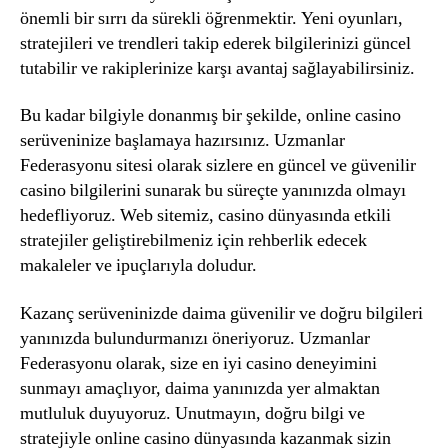
önemli bir sırrı da sürekli öğrenmektir. Yeni oyunları,
stratejileri ve trendleri takip ederek bilgilerinizi güncel
tutabilir ve rakiplerinize karşı avantaj sağlayabilirsiniz.
Bu kadar bilgiyle donanmış bir şekilde, online casino
serüveninize başlamaya hazırsınız. Uzmanlar
Federasyonu sitesi olarak sizlere en güncel ve güvenilir
casino bilgilerini sunarak bu süreçte yanınızda olmayı
hedefliyoruz. Web sitemiz, casino dünyasında etkili
stratejiler geliştirebilmeniz için rehberlik edecek
makaleler ve ipuçlarıyla doludur.
Kazanç serüveninizde daima güvenilir ve doğru bilgileri
yanınızda bulundurmanızı öneriyoruz. Uzmanlar
Federasyonu olarak, size en iyi casino deneyimini
sunmayı amaçlıyor, daima yanınızda yer almaktan
mutluluk duyuyoruz. Unutmayın, doğru bilgi ve
stratejiyle online casino dünyasında kazanmak sizin