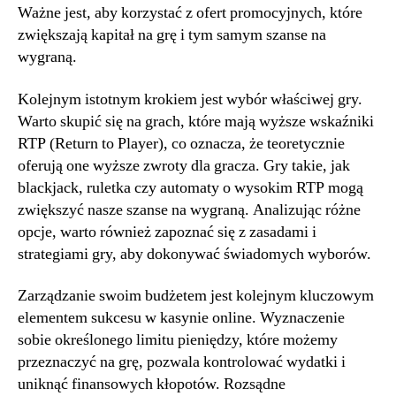
Ważne jest, aby korzystać z ofert promocyjnych, które
zwiększają kapitał na grę i tym samym szanse na
wygraną.
Kolejnym istotnym krokiem jest wybór właściwej gry.
Warto skupić się na grach, które mają wyższe wskaźniki
RTP (Return to Player), co oznacza, że teoretycznie
oferują one wyższe zwroty dla gracza. Gry takie, jak
blackjack, ruletka czy automaty o wysokim RTP mogą
zwiększyć nasze szanse na wygraną. Analizując różne
opcje, warto również zapoznać się z zasadami i
strategiami gry, aby dokonywać świadomych wyborów.
Zarządzanie swoim budżetem jest kolejnym kluczowym
elementem sukcesu w kasynie online. Wyznaczenie
sobie określonego limitu pieniędzy, które możemy
przeznaczyć na grę, pozwala kontrolować wydatki i
uniknąć finansowych kłopotów. Rozsądne