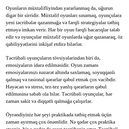
Oyunların müxtəlifliyindən yararlanmaq da, uğurun
digər bir sirridir. Müxtəlif oyunları sınamaq, oyunçulara
yeni təcrübələr qazanmağa və fərqli strategiyalar tətbiq
etməyə imkan verir. Hər bir oyun fərqli bacarıqlar tələb
edir və oyunçular müxtəlif oyunlarda uğur qazanaraq, öz
qabiliyyətlərini inkişaf etdirə bilərlər.
Təcrübəli oyunçuların tövsiyələrindən biri də,
emosiyaların idarə edilməsidir. Oyun zamanı
emosiyalarınızı nəzarət altında saxlamaq, soyuqqanlı
qalmaq və rasional qərarlar qəbul etmək çox vacibdir.
Həyəcan və stress, tez-tez yanlış qərarların qəbul
edilməsinə səbəb ola bilər. Təcrübəli oyunçular, hər
zaman sakit və diqqətli qalmağa çalışırlar.
Öyrəndiyiniz hər şeyi praktikada tətbiq etmək üçün
zaman ayırmaq çox önəmlidir. Nə qədər çox praktika