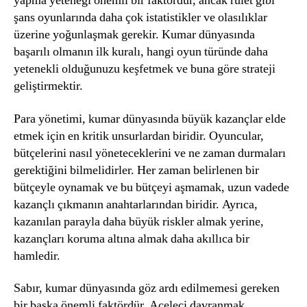
yapma yeteneği önemli bir faktördür, ancak rulet gibi
şans oyunlarında daha çok istatistikler ve olasılıklar
üzerine yoğunlaşmak gerekir. Kumar dünyasında
başarılı olmanın ilk kuralı, hangi oyun türünde daha
yetenekli olduğunuzu keşfetmek ve buna göre strateji
geliştirmektir.
Para yönetimi, kumar dünyasında büyük kazançlar elde
etmek için en kritik unsurlardan biridir. Oyuncular,
bütçelerini nasıl yöneteceklerini ve ne zaman durmaları
gerektiğini bilmelidirler. Her zaman belirlenen bir
bütçeyle oynamak ve bu bütçeyi aşmamak, uzun vadede
kazançlı çıkmanın anahtarlarından biridir. Ayrıca,
kazanılan parayla daha büyük riskler almak yerine,
kazançları koruma altına almak daha akıllıca bir
hamledir.
Sabır, kumar dünyasında göz ardı edilmemesi gereken
bir başka önemli faktördür. Aceleci davranmak,