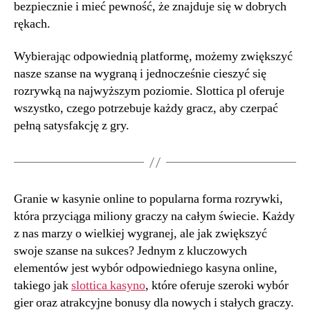
bezpiecznie i mieć pewność, że znajduje się w dobrych
rękach.
Wybierając odpowiednią platformę, możemy zwiększyć
nasze szanse na wygraną i jednocześnie cieszyć się
rozrywką na najwyższym poziomie. Slottica pl oferuje
wszystko, czego potrzebuje każdy gracz, aby czerpać
pełną satysfakcję z gry.
Granie w kasynie online to popularna forma rozrywki,
która przyciąga miliony graczy na całym świecie. Każdy
z nas marzy o wielkiej wygranej, ale jak zwiększyć
swoje szanse na sukces? Jednym z kluczowych
elementów jest wybór odpowiedniego kasyna online,
takiego jak
slottica kasyno
, które oferuje szeroki wybór
gier oraz atrakcyjne bonusy dla nowych i stałych graczy.