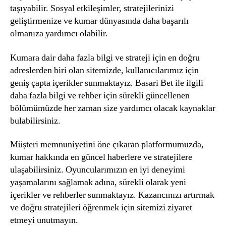
taşıyabilir. Sosyal etkileşimler, stratejilerinizi
geliştirmenize ve kumar dünyasında daha başarılı
olmanıza yardımcı olabilir.
Kumara dair daha fazla bilgi ve strateji için en doğru
adreslerden biri olan sitemizde, kullanıcılarımız için
geniş çapta içerikler sunmaktayız. Basari Bet ile ilgili
daha fazla bilgi ve rehber için sürekli güncellenen
bölümümüzde her zaman size yardımcı olacak kaynaklar
bulabilirsiniz.
Müşteri memnuniyetini öne çıkaran platformumuzda,
kumar hakkında en güncel haberlere ve stratejilere
ulaşabilirsiniz. Oyuncularımızın en iyi deneyimi
yaşamalarını sağlamak adına, sürekli olarak yeni
içerikler ve rehberler sunmaktayız. Kazancınızı artırmak
ve doğru stratejileri öğrenmek için sitemizi ziyaret
etmeyi unutmayın.