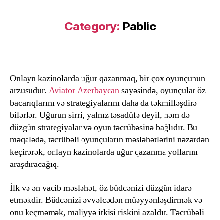
Category:
Pablic
Onlayn kazinolarda uğur qazanmaq, bir çox oyunçunun
arzusudur.
Aviator Azerbaycan
sayəsində, oyunçular öz
bacarıqlarını və strategiyalarını daha da təkmilləşdirə
bilərlər. Uğurun sirri, yalnız təsadüfə deyil, həm də
düzgün strategiyalar və oyun təcrübəsinə bağlıdır. Bu
məqalədə, təcrübəli oyunçuların məsləhətlərini nəzərdən
keçirərək, onlayn kazinolarda uğur qazanma yollarını
araşdıracağıq.
İlk və ən vacib məsləhət, öz büdcənizi düzgün idarə
etməkdir. Büdcənizi əvvəlcədən müəyyənləşdirmək və
onu keçməmək, maliyyə itkisi riskini azaldır. Təcrübəli