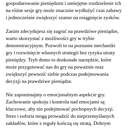
gospodarowanie pieniędzmi i umiejętne rozdzielenie ich
na różne sesje gry może znacznie wydłużyć czas zabawy
i jednocześnie zwiększyć szanse na osiągnięcie zysków.
Zanim zdecydujesz się zagrać na prawdziwe pieniądze,
warto skorzystać z możliwości gry w trybie
demonstracyjnym. Pozwoli to na poznanie mechaniki
gry i rozwinięcie własnych strategii bez ryzyka utraty
pieniędzy. Tryb demo to doskonałe narzędzie, które
może przygotować nas do gry na poważnie oraz
zwiększyć pewność siebie podczas podejmowania
decyzji na prawdziwe pieniądze.
Nie zapominajmy o emocjonalnym aspekcie gry.
Zachowanie spokoju i kontrola nad emocjami są
kluczowe, aby nie podejmować pochopnych decyzji.
Stres i euforia mogą prowadzić do nieprzemyślanych
zakładów, które z reguły kończą się stratą. Dobrym