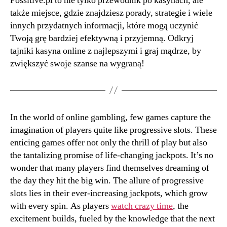
Possitive.pl to nie tylko przewodnik po kasynach, ale
także miejsce, gdzie znajdziesz porady, strategie i wiele
innych przydatnych informacji, które mogą uczynić
Twoją grę bardziej efektywną i przyjemną. Odkryj
tajniki kasyna online z najlepszymi i graj mądrze, by
zwiększyć swoje szanse na wygraną!
In the world of online gambling, few games capture the
imagination of players quite like progressive slots. These
enticing games offer not only the thrill of play but also
the tantalizing promise of life-changing jackpots. It’s no
wonder that many players find themselves dreaming of
the day they hit the big win. The allure of progressive
slots lies in their ever-increasing jackpots, which grow
with every spin. As players
watch crazy time
, the
excitement builds, fueled by the knowledge that the next