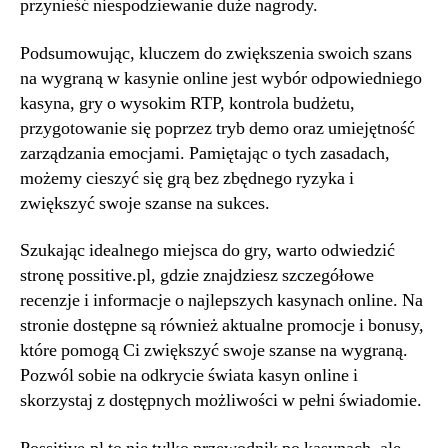
przynieść niespodziewanie duże nagrody.
Podsumowując, kluczem do zwiększenia swoich szans
na wygraną w kasynie online jest wybór odpowiedniego
kasyna, gry o wysokim RTP, kontrola budżetu,
przygotowanie się poprzez tryb demo oraz umiejętność
zarządzania emocjami. Pamiętając o tych zasadach,
możemy cieszyć się grą bez zbędnego ryzyka i
zwiększyć swoje szanse na sukces.
Szukając idealnego miejsca do gry, warto odwiedzić
stronę possitive.pl, gdzie znajdziesz szczegółowe
recenzje i informacje o najlepszych kasynach online. Na
stronie dostępne są również aktualne promocje i bonusy,
które pomogą Ci zwiększyć swoje szanse na wygraną.
Pozwól sobie na odkrycie świata kasyn online i
skorzystaj z dostępnych możliwości w pełni świadomie.