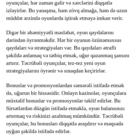
oyunçular, hər zaman gəlir və xərclərini diqqətlə
izləyirlər. Bu yanaşma, həm zövq almağa, həm də uzun
müddət ərzində oyunlarda iştirak etməyə imkan verir.
Digər bir əhəmiyyətli məsləhət, oyun qaydalarını
dərindən öyrənməkdir. Hər bir oyunun özünəməxsus
qaydaları və strategiyaları var. Bu qaydaları ətraflı
şəkildə anlamaq və tətbiq etmək, uğur qazanmaq şansını
artırır. Təcrübəli oyunçular, tez-tez yeni oyun
strategiyalarını öyrənir və sınaqdan keçirirlər.
Bonuslar və promosyonlardan səmərəli istifadə etmək
də, uğurun bir hissəsidir. Onlayn kazinolar, oyunçulara
müxtəlif bonuslar və promosyonlar təklif edirlər. Bu
fürsətlərdən düzgün istifadə etməklə, oyun balansınızı
artırmaq və riskinizi azaltmaq mümkündür. Təcrübəli
oyunçular, bu bonusları diqqətlə araşdırır və məqsədə
uyğun şəkildə istifadə edirlər.