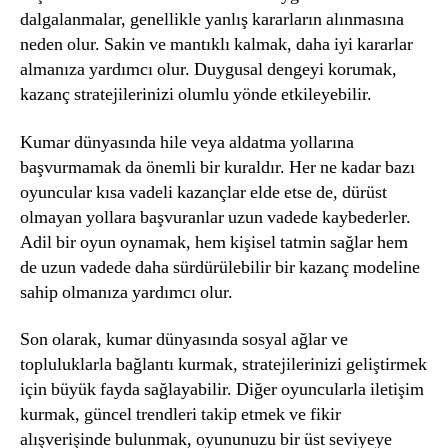
dalgalanmalar, genellikle yanlış kararların alınmasına
neden olur. Sakin ve mantıklı kalmak, daha iyi kararlar
almanıza yardımcı olur. Duygusal dengeyi korumak,
kazanç stratejilerinizi olumlu yönde etkileyebilir.
Kumar dünyasında hile veya aldatma yollarına
başvurmamak da önemli bir kuraldır. Her ne kadar bazı
oyuncular kısa vadeli kazançlar elde etse de, dürüst
olmayan yollara başvuranlar uzun vadede kaybederler.
Adil bir oyun oynamak, hem kişisel tatmin sağlar hem
de uzun vadede daha sürdürülebilir bir kazanç modeline
sahip olmanıza yardımcı olur.
Son olarak, kumar dünyasında sosyal ağlar ve
topluluklarla bağlantı kurmak, stratejilerinizi geliştirmek
için büyük fayda sağlayabilir. Diğer oyuncularla iletişim
kurmak, güncel trendleri takip etmek ve fikir
alışverişinde bulunmak, oyununuzu bir üst seviyeye