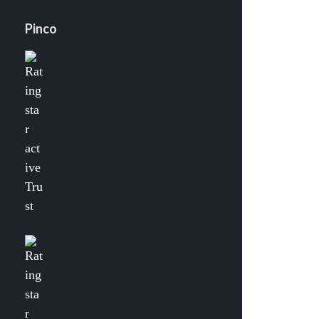
Pinco