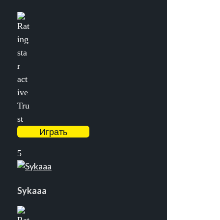
Играть
5
Sykaaa