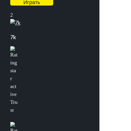
Играть
2
7k