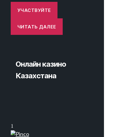
УЧАСТВУЙТЕ
ЧИТАТЬ ДАЛЕЕ
Регистрация
Вход в систему
Онлайн казино
Поддержка клиентов 24/7
Казахстана
1