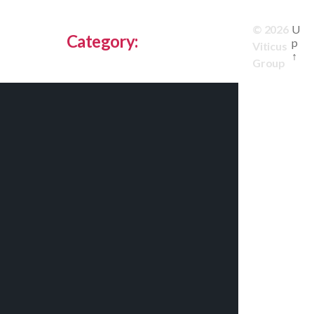
© 2026
U
Category:
Pars
p
Viticus
↑
Group