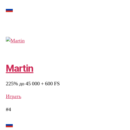
Martin
225% до 45 000 + 600 FS
Играть
#4