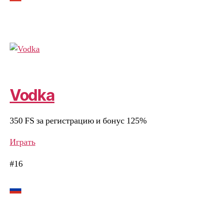
Vodka
350 FS за регистрацию и бонус 125%
Играть
#16