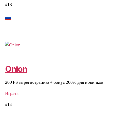
#13
Onion
200 FS за регистрацию + бонус 200% для новичков
Играть
#14