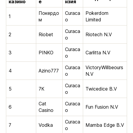
казино
е
нзия
Покердо
Curaca
Pokerdom
1
м
o
Limited
Curaca
2
Riobet
Riotech N.V
o
Curaca
3
PINKO
Carlitta N.V
o
Curaca
VictoryWillbeours
4
Azino777
o
N.V
Curaca
5
7К
Twicedice B.V
o
Cat
Curaca
6
Fun Fusion N.V
Casino
o
Curaca
7
Vodka
Mamba Edge B.V
o