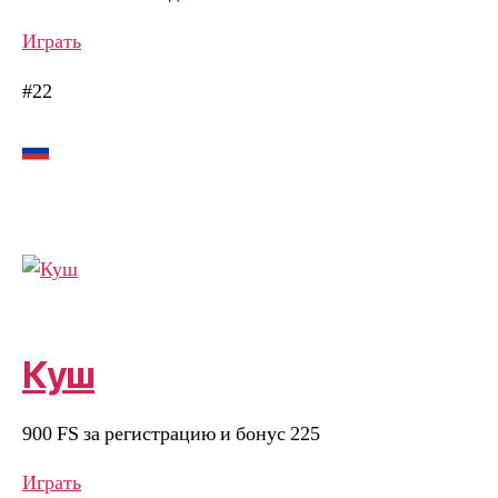
Играть
#22
Куш
900 FS за регистрацию и бонус 225
Играть