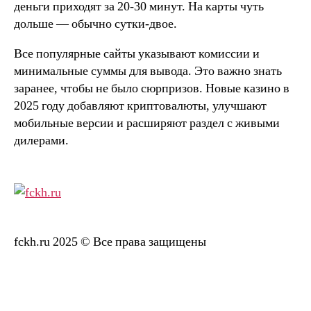
деньги приходят за 20-30 минут. На карты чуть
дольше — обычно сутки-двое.
Все популярные сайты указывают комиссии и
минимальные суммы для вывода. Это важно знать
заранее, чтобы не было сюрпризов. Новые казино в
2025 году добавляют криптовалюты, улучшают
мобильные версии и расширяют раздел с живыми
дилерами.
fckh.ru 2025 © Все права защищены