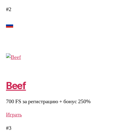
#2
Beef
700 FS за регистрацию + бонус 250%
Играть
#3