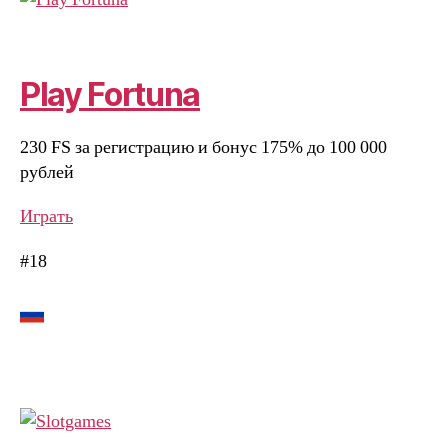
Play Fortuna
230 FS за регистрацию и бонус 175% до 100 000
рублей
Играть
#18