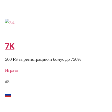
7K
500 FS за регистрацию и бонус до 750%
Играть
#5