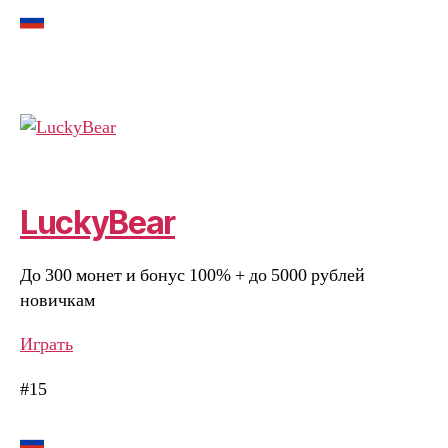
LuckyBear
До 300 монет и бонус 100% + до 5000 рублей
новичкам
Играть
#15